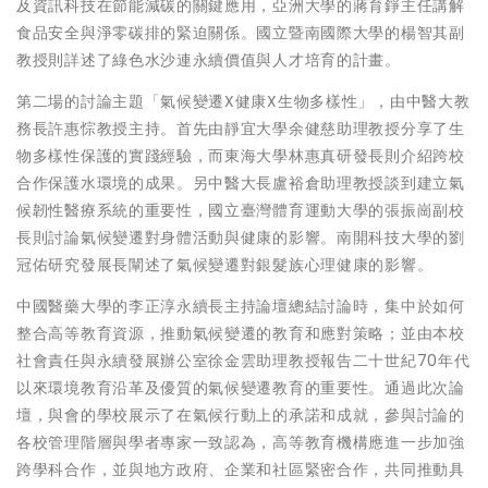
及資訊科技在節能減碳的關鍵應用，亞洲大學的蔣育錚主任講解
食品安全與淨零碳排的緊迫關係。國立暨南國際大學的楊智其副
教授則詳述了綠色水沙連永續價值與人才培育的計畫。
第二場的討論主題「氣候變遷X健康X生物多樣性」，由中醫大教
務長許惠悰教授主持。首先由靜宜大學余健慈助理教授分享了生
物多樣性保護的實踐經驗，而東海大學林惠真研發長則介紹跨校
合作保護水環境的成果。另中醫大長盧裕倉助理教授談到建立氣
候韌性醫療系統的重要性，國立臺灣體育運動大學的張振崗副校
長則討論氣候變遷對身體活動與健康的影響。南開科技大學的劉
冠佑研究發展長闡述了氣候變遷對銀髮族心理健康的影響。
中國醫藥大學的李正淳永續長主持論壇總結討論時，集中於如何
整合高等教育資源，推動氣候變遷的教育和應對策略；並由本校
社會責任與永續發展辦公室徐金雲助理教授報告二十世紀70年代
以來環境教育沿革及優質的氣候變遷教育的重要性。通過此次論
壇，與會的學校展示了在氣候行動上的承諾和成就，參與討論的
各校管理階層與學者專家一致認為，高等教育機構應進一步加強
跨學科合作，並與地方政府、企業和社區緊密合作，共同推動具