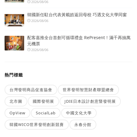
2026/08/06
韓國新任駐台代表黃載皓返回母校 巧遇文化大學同窗
2026/08/06
配客嘉推全台首創可循環禮盒 RePresent！滿千再抽萬
元機票
2026/08/06
熱門標籤
台灣發明商品促進協會
世界發明智慧財產聯盟總會
北市圖
國際發明展
JDIE日本設計創意暨發明展
OpView
SocialLab
中國文化大學
韓國WICO世界發明創新競賽
永春分館