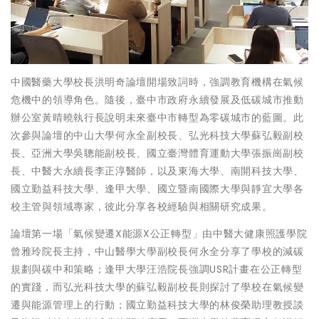
中國醫藥大學校長洪明奇論壇開場致詞時，強調教育機構在氣候
危機中的領導角色。隨後，臺中市政府永續發展及低碳城市推動
辦公室黃晴曉執行長說明未來臺中市轉型為零碳城市的藍圖。此
次參與論壇的中山大學何永全副校長、弘光科技大學蘇弘毅副校
長、亞洲大學吳聰能副校長、國立臺灣體育運動大學張振崗副校
長、中醫大永續長李正淳醫師，以及東海大學、南開科技大學、
國立勤益科技大學、逢甲大學、國立暨南國際大學與靜宜大學各
校主管與領域專家，彼此分享各校經驗與相關研究成果。
論壇第一場「氣候變遷X能源X公正轉型」由中醫大健康照護學院
曾雅玲院長主持，中山醫學大學副校長何永全分享了學校的減碳
規劃與碳中和策略；逢甲大學汪浩院長強調USR計畫在公正轉型
的實踐，而弘光科技大學的蘇弘毅副校長則探討了學校在氣候變
遷與能源管理上的行動；國立勤益科技大學的林俊榮助理教授談