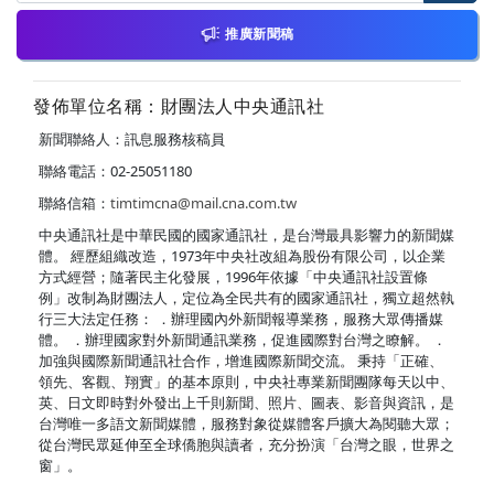
推廣新聞稿
發佈單位名稱：財團法人中央通訊社
新聞聯絡人：訊息服務核稿員
聯絡電話：02-25051180
聯絡信箱：
timtimcna@mail.cna.com.tw
中央通訊社是中華民國的國家通訊社，是台灣最具影響力的新聞媒
體。 經歷組織改造，1973年中央社改組為股份有限公司，以企業
方式經營；隨著民主化發展，1996年依據「中央通訊社設置條
例」改制為財團法人，定位為全民共有的國家通訊社，獨立超然執
行三大法定任務： ．辦理國內外新聞報導業務，服務大眾傳播媒
體。 ．辦理國家對外新聞通訊業務，促進國際對台灣之瞭解。 ．
加強與國際新聞通訊社合作，增進國際新聞交流。 秉持「正確、
領先、客觀、翔實」的基本原則，中央社專業新聞團隊每天以中、
英、日文即時對外發出上千則新聞、照片、圖表、影音與資訊，是
台灣唯一多語文新聞媒體，服務對象從媒體客戶擴大為閱聽大眾；
從台灣民眾延伸至全球僑胞與讀者，充分扮演「台灣之眼，世界之
窗」。