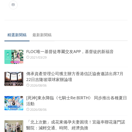
精選新聞稿
最新新聞稿
FLOC唯一基督徒專屬交友APP，基督徒的新福音
2021/03/29
傳承資產管理公司獲主辦方香港信託協會邀請出席7月
22日吉隆坡環球家辦論壇
2026/08/06
[死神]東永降臨《七騎士Re:BIRTH》 同步推出各種夏日
活動
2026/08/06
「北上次數」成花東備孕夫妻困境！宜蘊串聯花蓮門諾
醫院：減輕交通、時間、經濟負擔