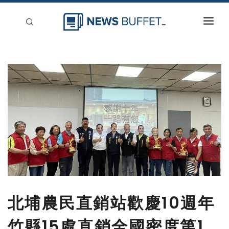
回到首頁
新聞稿分類
登入
刊登
北埔農民直銷站歡慶10週年
竹縣15處直銷全國密度第1