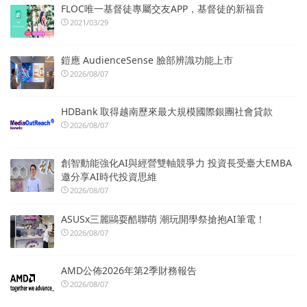
FLOC唯一基督徒專屬交友APP，基督徒的新福音
2021/03/29
鎧應 AudienceSense 臉部辨識功能上市
2026/08/07
HDBank 取得越南歷來最大規模國際銀團社會貸款
2026/08/07
創智動能強化AI與經營雙軸競爭力 投資長受臺大EMBA
邀分享AI時代投資思維
2026/08/07
ASUSx三麗鷗耍酷聯萌 潮玩開學祭搶抱AI筆電！
2026/08/07
AMD公佈2026年第2季財務報告
2026/08/07