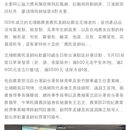
夫妻同心協力獎有陳燕輝與彭鳳嬌、彭鵬燕與劉錦美、江進順與
邱牡丹、廖清增與林瑞蓉4對夫妻。
103年成立的北埔鄉農會農民直銷站鄰近北埔老街，提供產品品
項有葉菜類、根莖類、瓜果等生鮮蔬果，以及在地農友自製的柿
餅、梅乾菜、筍乾、蘿蔔乾、酸菜、泡菜、豆乾、花椰菜乾、高
麗菜乾等，是客家特色十足的「農民直銷站」。
北埔鄉農民直銷站歡慶10歲生日祭出滿額送好康活動， 5月1日前
當日單筆發票（菸、酒、茶葉除外）滿500元送平安米1包、滿2
000元送五行飯1盒、滿3000元 送保冷袋1個。
包括農業部北區分署副分署長林美華及新竹辦事處主任姜素梅、
北埔鄉長莊明增、北埔鄉民代表會主席徐鏡明、議員王辰翔、縣
農會理事長陳耀雄、總幹事李筱華以及農糧署北區分署前分署長
蔡麗琴、中華民國農訓協會前秘書長王志文、農業部21世紀農業
經濟事業輔導師顧問莊雅萌、顧問李孟娜及前議員陳正順等人，
都出席歡慶直銷站營運10週年。