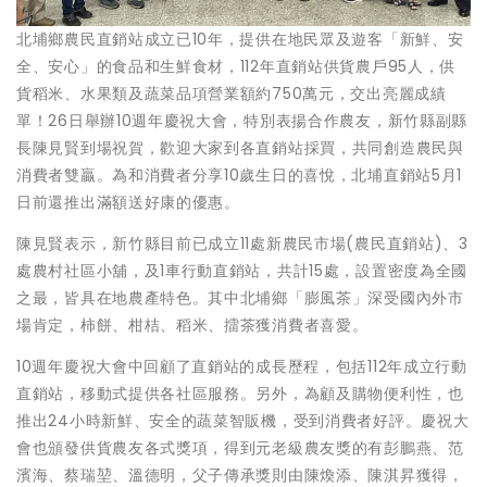
北埔鄉農民直銷站成立已10年，提供在地民眾及遊客「新鮮、安
全、安心」的食品和生鮮食材，112年直銷站供貨農戶95人，供
貨稻米、水果類及蔬菜品項營業額約750萬元，交出亮麗成績
單！26日舉辦10週年慶祝大會，特別表揚合作農友，新竹縣副縣
長陳見賢到場祝賀，歡迎大家到各直銷站採買，共同創造農民與
消費者雙贏。為和消費者分享10歲生日的喜悅，北埔直銷站5月1
日前還推出滿額送好康的優惠。
陳見賢表示，新竹縣目前已成立11處新農民市場(農民直銷站)、3
處農村社區小舖，及1車行動直銷站，共計15處，設置密度為全國
之最，皆具在地農產特色。其中北埔鄉「膨風茶」深受國內外市
場肯定，柿餅、柑桔、稻米、擂茶獲消費者喜愛。
10週年慶祝大會中回顧了直銷站的成長歷程，包括112年成立行動
直銷站，移動式提供各社區服務。另外，為顧及購物便利性，也
推出24小時新鮮、安全的蔬菜智販機，受到消費者好評。慶祝大
會也頒發供貨農友各式獎項，得到元老級農友獎的有彭鵬燕、范
濱海、蔡瑞堃、溫德明，父子傳承獎則由陳煥添、陳淇昇獲得，