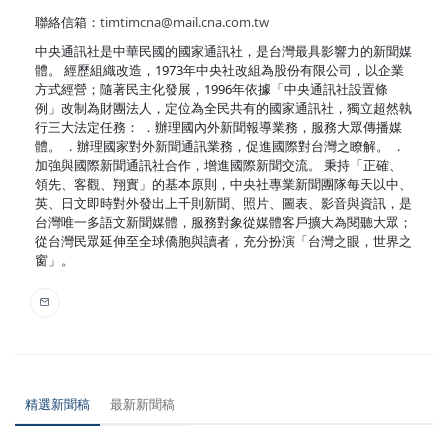
聯絡信箱：
timtimcna@mail.cna.com.tw
中央通訊社是中華民國的國家通訊社，是台灣最具影響力的新聞媒
體。 經歷組織改造，1973年中央社改組為股份有限公司，以企業
方式經營；隨著民主化發展，1996年依據「中央通訊社設置條
例」改制為財團法人，定位為全民共有的國家通訊社，獨立超然執
行三大法定任務： ．辦理國內外新聞報導業務，服務大眾傳播媒
體。 ．辦理國家對外新聞通訊業務，促進國際對台灣之瞭解。 ．
加強與國際新聞通訊社合作，增進國際新聞交流。 秉持「正確、
領先、客觀、翔實」的基本原則，中央社專業新聞團隊每天以中、
英、日文即時對外發出上千則新聞、照片、圖表、影音與資訊，是
台灣唯一多語文新聞媒體，服務對象從媒體客戶擴大為閱聽大眾；
從台灣民眾延伸至全球僑胞與讀者，充分扮演「台灣之眼，世界之
窗」。
精選新聞稿
最新新聞稿