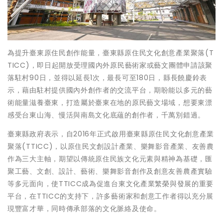
為提升臺東原住民創作能量，臺東縣原住民文化創意產業聚落(T
TICC)，即日起開放受理國內外原民藝術家或藝文團體申請該聚
落駐村90日，並得以延長1次，最長可至180日，縣長饒慶鈴表
示，藉由駐村提供國內外創作者的交流平台，期盼能以多元的藝
術能量滋養臺東，打造屬於臺東在地的原民藝文場域，想要東漂
感受台東山海、慢活與南島文化底蘊的創作者，千萬別錯過。
臺東縣政府表示，自2016年正式啟用臺東縣原住民文化創意產業
聚落(TTICC)，以原住民文創設計產業、樂舞影音產業、友善農
作為三大主軸，期望以傳統原住民族文化元素與精神為基礎，匯
聚工藝、文創、設計、藝術、樂舞影音創作及創意友善農產實驗
等多元面向，使TTICC成為促進台東文化產業繁榮與發展的重要
平台，在TTICC的支持下，許多藝術家和創意工作者得以充分展
現豐富才華，同時傳承部落的文化脈絡及使命。