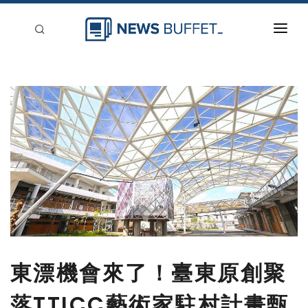
回到首頁
新聞稿分類
登入
刊登
東漂機會來了！臺東原創聚
落TTICC藝術家駐村計畫甄