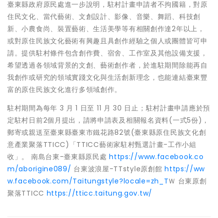
臺東縣政府原民處進一步說明，駐村計畫申請者不拘國籍，對原
住民文化、當代藝術、文創設計、影像、音樂、舞蹈、科技創
新、小農食尚、裝置藝術、生活美學等有相關創作達2年以上，
或對原住民族文化藝術有興趣且具創作經驗之個人或團體皆可申
請。提供駐村條件包含創作費、宿舍、工作室及其他設備支援，
希望透過各領域背景的文創、藝術創作者，於進駐期間除能再自
我創作或研究的領域實踐文化與生活創新理念，也能連結臺東豐
富的原住民族文化進行多領域創作。
駐村期間為每年 3 月 1 日至 11 月 30 日止；駐村計畫申請應於預
定駐村日前2個月提出，請將申請表及相關報名資料(一式5份)，
郵寄或親送至臺東縣臺東市鐵花路82號(臺東縣原住民族文化創
意產業聚落TTICC)「TTICC藝術家駐村甄選計畫-工作小組
收」。 南島台東-臺東縣原民處
https://www.facebook.co
m/aborigine089/
台東波浪屋-TTstyle原創館
https://ww
w.facebook.com/Taitungstyle?locale=zh_T
Ｗ 台東原創
聚落TTICC
https://tticc.taitung.gov.tw/