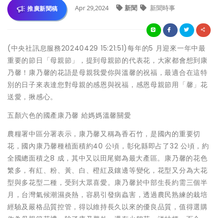
Apr 29,2024
新聞
新聞時事
推廣新聞稿
(中央社訊息服務20240429 15:21:51)每年的5 月迎來一年中最
重要的節日「母親節」，提到母親節的代表花，大家都會想到康
乃馨！康乃馨的花語是母親我愛你與溫馨的祝福，最適合在這特
別的日子來表達您對母親的感恩與祝福，感恩母親節用「馨」花
送愛，揪感心。
五顏六色的國產康乃馨 給媽媽溫馨關愛
農糧署中區分署表示，康乃馨又稱為香石竹，是國內的重要切
花，國內康乃馨種植面積約40 公頃，彰化縣即占了32 公頃，約
全國總面積之8 成，其中又以田尾鄉為最大產區。康乃馨的花色
繁多，有紅、粉、黃、白、橙紅及鑲邊等變化，花型又分為大花
型與多花型二種，受到大眾喜愛。康乃馨於中部生長約需三個半
月，台灣氣候潮濕炎熱，容易引發病蟲害，透過農民熟練的栽培
經驗及嚴格品質控管，得以維持長久以來的優良品質，值得選購