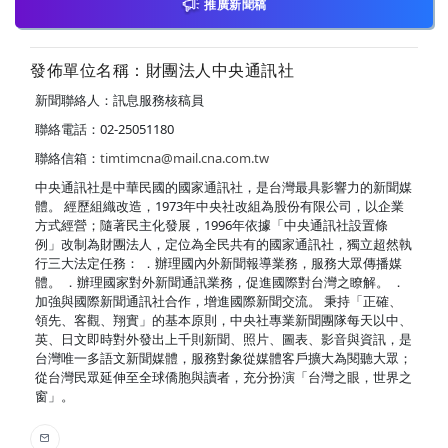
推廣新聞稿
發佈單位名稱：財團法人中央通訊社
新聞聯絡人：訊息服務核稿員
聯絡電話：02-25051180
聯絡信箱：
timtimcna@mail.cna.com.tw
中央通訊社是中華民國的國家通訊社，是台灣最具影響力的新聞媒
體。 經歷組織改造，1973年中央社改組為股份有限公司，以企業
方式經營；隨著民主化發展，1996年依據「中央通訊社設置條
例」改制為財團法人，定位為全民共有的國家通訊社，獨立超然執
行三大法定任務： ．辦理國內外新聞報導業務，服務大眾傳播媒
體。 ．辦理國家對外新聞通訊業務，促進國際對台灣之瞭解。 ．
加強與國際新聞通訊社合作，增進國際新聞交流。 秉持「正確、
領先、客觀、翔實」的基本原則，中央社專業新聞團隊每天以中、
英、日文即時對外發出上千則新聞、照片、圖表、影音與資訊，是
台灣唯一多語文新聞媒體，服務對象從媒體客戶擴大為閱聽大眾；
從台灣民眾延伸至全球僑胞與讀者，充分扮演「台灣之眼，世界之
窗」。