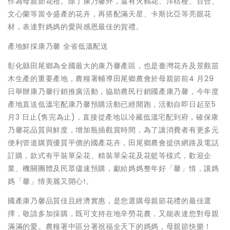
作為母親節花禮。除了康乃馨外，還有火鶴花、洋桔梗、百合、
文心蘭等當令盛產的花卉，再搭配滿天星、卡斯比亞等亮眼花
材，表達對媽媽的愛與感恩最佳的賀禮。
產地鮮採康乃馨 全省低溫配送
彰化縣田尾鄉為全國最大的康乃馨產區，也是臺灣花卉及景觀苗
木生產的重要產地，農糧署輔導田尾鄉農會於母親節前4 月29
日舉辦康乃馨行銷推廣活動，協助農民行銷國產康乃馨，今年度
產地直送低溫宅配康乃馨預購活動已經開跑，活動自即日起至5
月3 日止(售完為止)，直接從產地以冷藏低溫宅配到府，確保康
乃馨花品質與鮮度，增加瓶插觀賞時間，為了讓消費者有更多元
便利管道購買優質平價的國產花卉，田尾鄉農會提供網路及電話
訂購，款式有平裝單朵花、精裝單朵花及花籃等樣式，歡迎企
業、機關團體及民眾儘速預購，獻給媽媽整年好「馨」情，讓媽
媽「馨」情美麗又開心!。
國產康乃馨品質佳且經濟實惠，是您選購母親節花禮的最佳選
擇，敬請多加採購，既可支持在地辛勞花農，又能表達您對母親
滿滿的愛。農糧署中區分署祝福全天下的媽媽，母親節快樂！