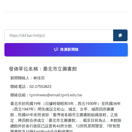
推廣新聞稿
發佈單位名稱：臺北市立圖書館
新聞聯絡人：林佳宗
聯絡電話：02-27552823
聯絡信箱：
tpmlnews@email.tpml.edu.tw
臺北市於民國19年（日據時期昭和5年，西元1930年）至民國36年
（西元1947年）間先後設立松山、城北、古亭、城西四所圖書
館，民國41年依照省頒「臺灣省各縣市立圖書館組織規程」之規
定，將四館合併成立「臺北市立圖書館」。截至目前為止，本館除
總館外於各行政區已設置有43所分館、12所民眾閱覽室、7所智慧
圖書館及10座FastBook全自動借書站。