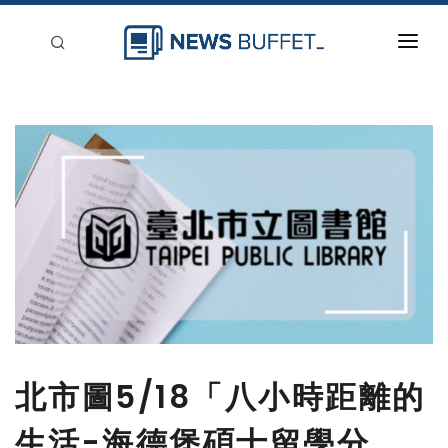
回到首頁
新聞稿分類
登入
刊登
北市圖5/18「八小時距離的
生活-海德堡碩士留學分