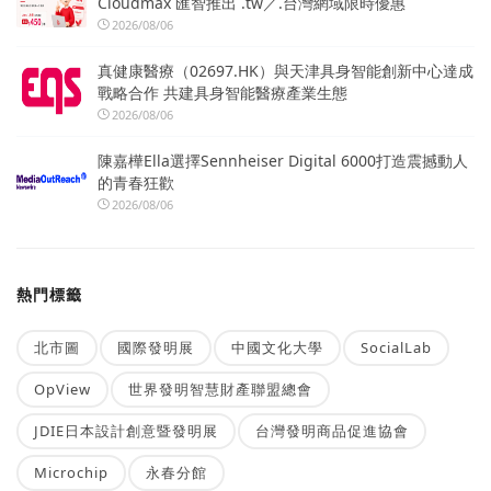
Cloudmax 匯智推出 .tw／.台灣網域限時優惠
2026/08/06
真健康醫療（02697.HK）與天津具身智能創新中心達成
戰略合作 共建具身智能醫療產業生態
2026/08/06
陳嘉樺Ella選擇Sennheiser Digital 6000打造震撼動人
的青春狂歡
2026/08/06
熱門標籤
北市圖
國際發明展
中國文化大學
SocialLab
OpView
世界發明智慧財產聯盟總會
JDIE日本設計創意暨發明展
台灣發明商品促進協會
Microchip
永春分館