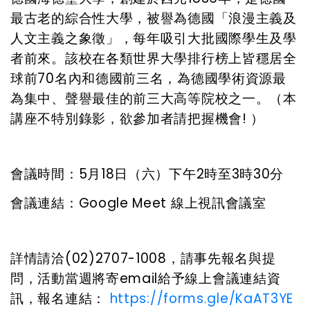
最古老的綜合性大學，被譽為德國「浪漫主義及
人文主義之象徵」，每年吸引大批國際學生及學
者前來。該校在各類世界大學排行榜上皆穩居全
球前70名內和德國前三名，為德國學術資源最
為集中、聲譽最佳的前三大高等院校之一。（本
講座不特別錄影，欲參加者請把握機會! ）
會議時間：5月18日（六）
下午
2
時至
3
時
30
分
會議連結：Google Meet 線上視訊會議室
詳情請洽(02)2707-1008，請事先報名與提
問，活動當週將寄email給予線上會議連結資
訊，報名連結：
https://forms.gle/KaAT3YE