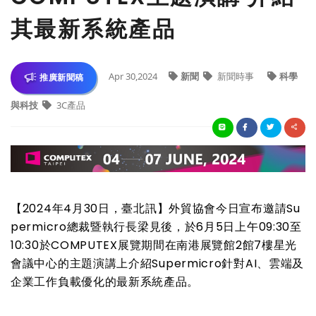
其最新系統產品
Apr 30,2024
新聞
新聞時事
科學
推廣新聞稿
與科技
3C產品
【
2024
年
4
月
30
日，臺北訊】外貿協會今日宣布邀請
Su
permicro
總裁暨執行長梁見後，於
6
月
5
日上午
09:30
至
10:30
於
COMPUTEX
展覽期間在南港展覽館
2
館
7
樓星光
會議中心的主題演講上介紹
Supermicro
針對
AI
、雲端及
企業工作負載優化的最新系統產品。