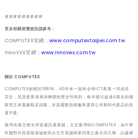
#########
更多相關展覽資訊請參考：
COMPUTEX官網：
www.computextaipei.com.tw
InnoVEX官網：
www.innovex.com.tw
關於
COMPUTEX
COMPUTEX
創辦於
1981
年，
40
年來一路與全球
ICT
產業一同成長、
茁壯，見證產業發展與轉變的歷史性時刻，每年吸引超過
4
萬名的國
際買主來臺參觀及採購，亦是國際指標廠商選擇公布劃時代產品的首
選平臺
。
臺灣具備完整全球資通訊產業鏈，立足臺灣的
COMPUTEX
，為中華
民國對外貿易發展協會與台北市電腦商業同業公會共同主辦，以建構