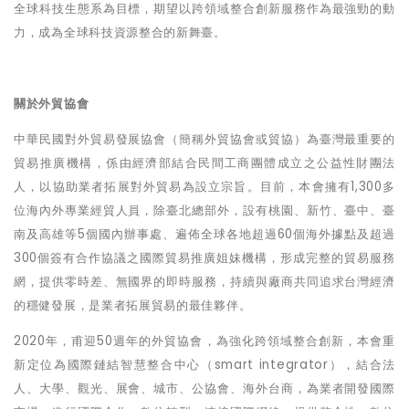
全球科技生態系為目標，期望以跨領域整合創新服務作為最強勁的動
力，成為全球科技資源整合的新舞臺。
關於外貿協會
中華民國對外貿易發展協會
（
簡稱外貿協會或貿協
）
為臺灣最重要的
貿易推廣機構，係由經濟部結合民間工商團體成立之公益性財團法
人，以協助業者拓展對外貿易為設立宗旨。目前，本會擁有
1,300
多
位海內外專業經貿人員，除臺北總部外，設有桃園、新竹、臺中、臺
南及高雄等
5
個國內辦事處、遍佈全球各地超過
60
個海外據點及超過
300
個簽有合作協議之國際貿易推廣姐妹機構，形成完整的貿易服務
網，提供零時差、無國界的即時服務，持續與廠商共同追求台灣經濟
的穩健發展，是業者拓展貿易的最佳夥伴。
2020
年，甫迎
50
週年的外貿協會，為強化跨領域整合創新，本會重
新定位為國際鏈結智慧整合中心
（
smart integrator
）
，結合法
人、大學、觀光、展會、城市、公協會、海外台商，為業者開發國際