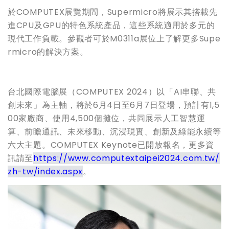
於COMPUTEX展覽期間，Supermicro將展示其搭載先
進CPU及GPU的特色系統產品，這些系統適用於多元的
現代工作負載。參觀者可於M0311a展位上了解更多Supe
rmicro的解決方案。
台北國際電腦展（COMPUTEX 2024）以「AI串聯、共
創未來」為主軸，將於6月4日至6月7日登場，預計有1,5
00家廠商、使用4,500個攤位，共同展示人工智慧運
算、前瞻通訊、未來移動、沉浸現實、創新及綠能永續等
六大主題。COMPUTEX Keynote已開放報名，更多資
訊請至
https://www.computextaipei2024.com.tw/
zh-tw/index.aspx
。