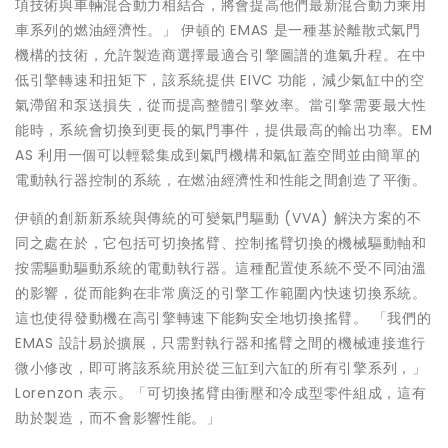
項技術與車輛混合動力相結合，將會提高他們最新混合動力乘用
車系列的燃油經濟性。」 伊頓的 EMAS 是一種基於離散式氣門
機構的技術，允許製造商選擇最適合引擎圖譜的進氣升程。在中
低引擎轉速和扭矩下，該系統提供 EIVC 功能，減少氣缸中的空
氣滯留和泵送損失，從而提高整體引擎效率。當引擎需要最大性
能時，系統會切換到更長的氣門事件，提供最高的輸出功率。EM
AS 利用一個可以輕鬆集成到氣門機構和氣缸蓋空間並由簡單的
電動執行器控制的系統，在燃油經濟性和性能之間創造了平衡。
伊頓的創新新系統與傳統的可變氣門驅動 (VVA) 解決方案的不
同之處在於，它包括可切換搖臂、控制搖臂切換的機械驅動軸和
按需驅動驅動系統的電動執行器。這種配置使系統不受不同油溫
的影響，從而能夠在非常廣泛的引擎工作範圍內快速切換系統。
這也使得發動機在高引擎轉速下能夠安全地切換搖臂。 「我們的
EMAS 設計易於擴展，只需對執行器和搖臂之間的機械連接進行
微小修改，即可將該系統用於從三缸到六缸的所有引擎系列，」
Lorenzon 表示。「可切換搖臂由衝壓和冷成型零件組成，這有
助於製造，而不會影響性能。」