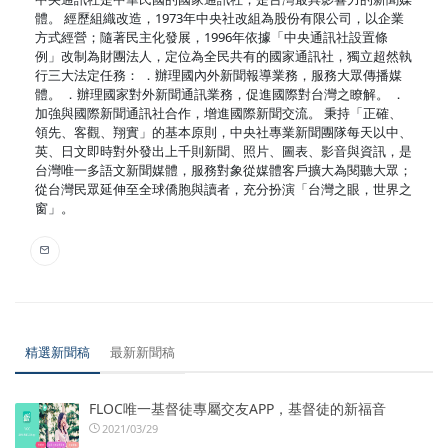
體。 經歷組織改造，1973年中央社改組為股份有限公司，以企業
方式經營；隨著民主化發展，1996年依據「中央通訊社設置條
例」改制為財團法人，定位為全民共有的國家通訊社，獨立超然執
行三大法定任務： ．辦理國內外新聞報導業務，服務大眾傳播媒
體。 ．辦理國家對外新聞通訊業務，促進國際對台灣之瞭解。 ．
加強與國際新聞通訊社合作，增進國際新聞交流。 秉持「正確、
領先、客觀、翔實」的基本原則，中央社專業新聞團隊每天以中、
英、日文即時對外發出上千則新聞、照片、圖表、影音與資訊，是
台灣唯一多語文新聞媒體，服務對象從媒體客戶擴大為閱聽大眾；
從台灣民眾延伸至全球僑胞與讀者，充分扮演「台灣之眼，世界之
窗」。
精選新聞稿
最新新聞稿
FLOC唯一基督徒專屬交友APP，基督徒的新福音
2021/03/29