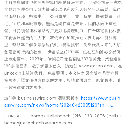
了解更多關於伊頓的可變氣門驅動解決方案。 伊頓公司是一家智
能動力管理公司，致力於保護環境和改善人類的生活品質。我們
的產品服務于數據中心、公用事業、工業、商業、機械製造、住
宅、宇航和車輛市場。無論是現在還是未來，我們承諾正當經
營、可持續營運和幫助客戶更好地管理動力。在全球電氣化和數
字化發展趨勢的助力下，我們正在加速推進世界向再生能源轉
型，幫助客戶解決最緊迫的動力管理挑戰，為當代及未來的人類
創建更可持續的社會。 伊頓成立於1911年，已在紐約證券交易所
上市逾百年。2023年，伊頓公司銷售額達232億美元，業務遍佈
160多個國家。欲了解更多信息，請造訪 www.eaton.com。在
LinkedIn上關注我們。 免責聲明：本公告之原文版本乃官方授
權版本。譯文僅供方便瞭解之用，煩請參照原文，原文版本乃唯
一具法律效力之版本。
請前往 businesswire.com 瀏覽源版本:
https://www.busin
esswire.com/news/home/20240423805129/zh-HK/
CONTACT: Thomas Nellenbach (216) 333-2876 (cell) t
homasjnellenbach@eaton.com