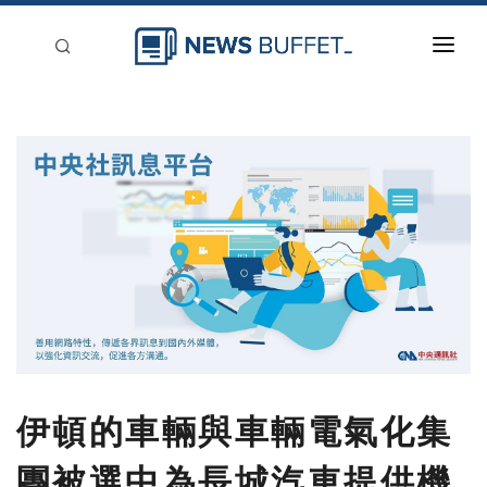
回到首頁
新聞稿分類
登入
刊登
伊頓的車輛與車輛電氣化集
團被選中為長城汽車提供機