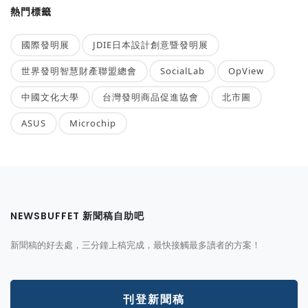
熱門標籤
國際發明展
JDIE日本設計創意暨發明展
世界發明智慧財產聯盟總會
SocialLab
OpView
中國文化大學
台灣發明商品促進協會
北市圖
ASUS
Microchip
NEWSBUFFET 新聞稿自助吧
新聞稿的好去處，三分鐘上稿完成，最快接觸最多讀者的方案！
刊登新聞稿