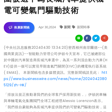
電可變氣門驅動技術
Apr 30,2024
新聞
新聞時事
推廣新聞稿
(中央社訊息服務20240430 13:34:20)密西根州南菲爾德--(美
國商業資訊)--智能動力管理公司伊頓今天宣布，它已被總部位
於中國的汽車製造商長城汽車選中，為其一系列混合動力汽車(H
EV)提供一個可以實現早期進氣門關閉(EIVC)的機電執行器系統
( EMAS)。 本新聞稿包含多媒體資訊。完整新聞稿請見此：
htt
ps://www.businesswire.com/news/home/2024042380
5129/zh-HK/
「排放法規正推動著我們的全球客戶採用新技術，」伊頓的車輛
與車輛電氣化集團閥門全球工程經理Alessio Lorenzon表示。
「我們很自豪能夠為長城汽車提供我們的可變氣門驅動技術，這