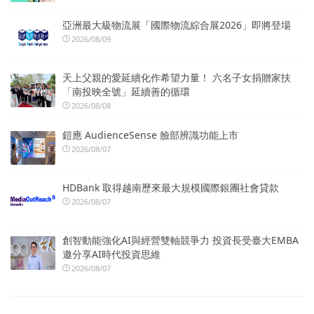
亞洲最大級物流展「國際物流綜合展2026」即將登場
2026/08/09
天上父親的愛延續化作希望力量！ 六名子女捐贈家扶
「南投映全號」延續善的循環
2026/08/08
鎧應 AudienceSense 臉部辨識功能上市
2026/08/07
HDBank 取得越南歷來最大規模國際銀團社會貸款
2026/08/07
創智動能強化AI與經營雙軸競爭力 投資長受臺大EMBA
邀分享AI時代投資思維
2026/08/07