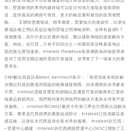
我們的全球通訊平台在最偏遠的地方釋放新的能力。我們已經證
明，堅固耐用的專用內建終端可以從任何地方接取多個衛星軌
道，提供最高的網路可靠性、更大的輸送量和最佳的使用者體
驗。」 互聯智慧農場或「精準農業」需要強大的連線性，以便在
農場設備之間以及從設備到雲端之間傳輸資料。全球有超過5.7
億個農場，其中許多位於農村地區，難以接取傳統的連接解決方
案。例如，在巴西，只有不到四分之一的農田靠近蜂巢基地台，
因此無法實現連接。Intelsat FlexMove衛星網路為終端使用者
提供了採用互聯設備所需的可靠連接，並帶來了下一場偉大的農
業革命。
CNH數位與資訊長Marc Kermisch表示：「衛星技術有助於解
決難以到達的農場所面臨的複雜連接挑戰，但供應商的水準參差
不齊。Intelsat憑藉其豐富的經驗以及優質可靠的服務和工業終
端產品脫穎而出。我們期待著利用他們的解決方案為全球客戶提
供服務。」 Intelsat和CNH計畫於今年第三季在巴西推出該解決
方案。農業是巴西經濟的重要組成部分，Intelsat已投資建設基
礎設施，以便在全巴西提供全新水準的服務。 Intelsat在巴西：
• 營運中心擴建：Intelsat的巴西網路營運中心(NOC)增加了工