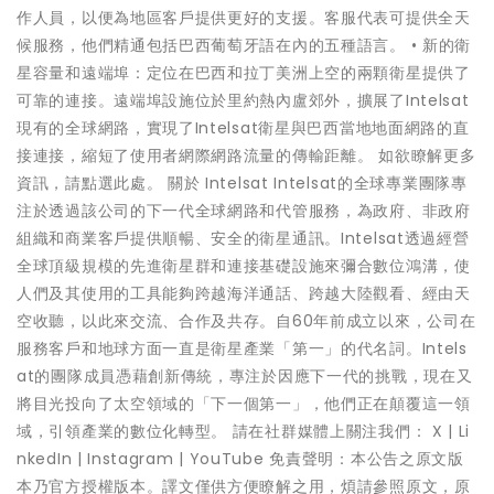
作人員，以便為地區客戶提供更好的支援。客服代表可提供全天
候服務，他們精通包括巴西葡萄牙語在內的五種語言。 • 新的衛
星容量和遠端埠：定位在巴西和拉丁美洲上空的兩顆衛星提供了
可靠的連接。遠端埠設施位於里約熱內盧郊外，擴展了Intelsat
現有的全球網路，實現了Intelsat衛星與巴西當地地面網路的直
接連接，縮短了使用者網際網路流量的傳輸距離。 如欲瞭解更多
資訊，請點選此處。 關於 Intelsat Intelsat的全球專業團隊專
注於透過該公司的下一代全球網路和代管服務，為政府、非政府
組織和商業客戶提供順暢、安全的衛星通訊。Intelsat透過經營
全球頂級規模的先進衛星群和連接基礎設施來彌合數位鴻溝，使
人們及其使用的工具能夠跨越海洋通話、跨越大陸觀看、經由天
空收聽，以此來交流、合作及共存。自60年前成立以來，公司在
服務客戶和地球方面一直是衛星產業「第一」的代名詞。Intels
at的團隊成員憑藉創新傳統，專注於因應下一代的挑戰，現在又
將目光投向了太空領域的「下一個第一」，他們正在顛覆這一領
域，引領產業的數位化轉型。 請在社群媒體上關注我們： X | Li
nkedIn | Instagram | YouTube 免責聲明：本公告之原文版
本乃官方授權版本。譯文僅供方便瞭解之用，煩請參照原文，原