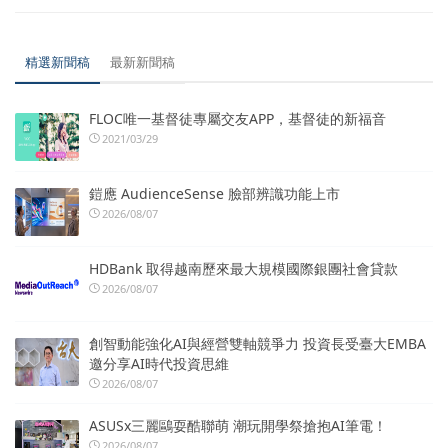
精選新聞稿
最新新聞稿
FLOC唯一基督徒專屬交友APP，基督徒的新福音
2021/03/29
鎧應 AudienceSense 臉部辨識功能上市
2026/08/07
HDBank 取得越南歷來最大規模國際銀團社會貸款
2026/08/07
創智動能強化AI與經營雙軸競爭力 投資長受臺大EMBA
邀分享AI時代投資思維
2026/08/07
ASUSx三麗鷗耍酷聯萌 潮玩開學祭搶抱AI筆電！
2026/08/07