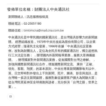
發佈單位名稱：財團法人中央通訊社
新聞聯絡人：訊息服務核稿員
聯絡電話：02-25051180
聯絡信箱：
timtimcna@mail.cna.com.tw
中央通訊社是中華民國的國家通訊社，是台灣最具影響力的新聞媒
體。 經歷組織改造，1973年中央社改組為股份有限公司，以企業
方式經營；隨著民主化發展，1996年依據「中央通訊社設置條
例」改制為財團法人，定位為全民共有的國家通訊社，獨立超然執
行三大法定任務： ．辦理國內外新聞報導業務，服務大眾傳播媒
體。 ．辦理國家對外新聞通訊業務，促進國際對台灣之瞭解。 ．
加強與國際新聞通訊社合作，增進國際新聞交流。 秉持「正確、
領先、客觀、翔實」的基本原則，中央社專業新聞團隊每天以中、
英、日文即時對外發出上千則新聞、照片、圖表、影音與資訊，是
台灣唯一多語文新聞媒體，服務對象從媒體客戶擴大為閱聽大眾；
從台灣民眾延伸至全球僑胞與讀者，充分扮演「台灣之眼，世界之
窗」。