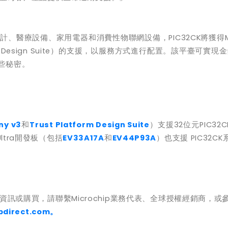
設計、醫療設備、家用電器和消費性物聯網設備，
PIC32CK
將獲得
 Design Suite
）的支援，以服務方式進行配置。該平臺可實現金
些秘密。
ny v3
和
Trust Platform Design Suite
）支援
32
位元
PIC32C
ltra
開發板（包括
EV33A17A
和
EV44P93A
）也支援
PIC32CK
資訊或購買，請聯繫
Microchip
業務代表、全球授權經銷商，或
pdirect.com
。