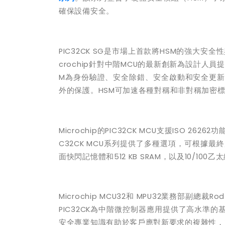
確保設備安全。
PIC32CK SG
是市場上首款將
HSM
的強大安全性
crochip
針對中階
MCU
的最新創新為設計人員提
M
為身份驗證、安全除錯、安全啟動和安全更新
外的保護。
HSM
可加速各種對稱和非對稱加密
Microchip
的
PIC32CK MCU
支援
ISO 26262
功
C32CK MCU
系列提供了多種選項，可根據最終
面快閃記憶體和
512 KB SRAM
，以及
10/100
乙太
Microchip MCU32
和
MPU32
業務部副總裁
Rod
PIC32CK
為中階微控制器應用提供了高水準的
安全專業知識有助於客戶應對新要求的複雜性，