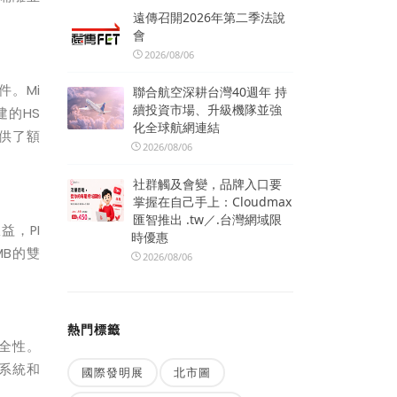
遠傳召開2026年第二季法說
會
2026/08/06
件。
Mi
聯合航空深耕台灣40週年 持
續投資市場、升級機隊並強
建的
HS
化全球航網連結
供了額
2026/08/06
社群觸及會變，品牌入口要
掌握在自己手上：Cloudmax
匯智推出 .tw／.台灣網域限
效益，
PI
時優惠
MB
的雙
2026/08/06
熱門標籤
全性。
系統和
國際發明展
北市圖