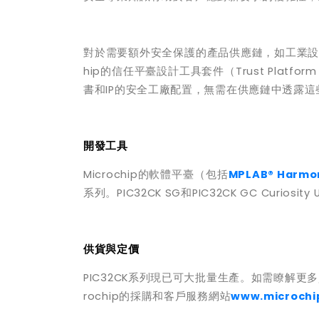
對於需要額外安全保護的產品供應鏈，如工業
hip
的信任平臺設計工具套件（
Trust Platform
書和
IP
的安全工廠配置，無需在供應鏈中透露這
開發工具
Microchip
的軟體平臺（包括
MPLAB® Harmo
系列。
PIC32CK SG
和
PIC32CK GC Curiosity U
供貨與定價
PIC32CK
系列現已可大批量生產。如需瞭解更多
rochip
的採購和客戶服務網站
www.microchi