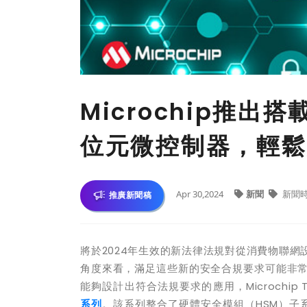
Microchip推出搭
位元微控制器，輕鬆
Apr 30,2024
新聞
新聞
推廣新聞稿
將於
2024
年生效的新法律法規對從消費物聯網
角度來看，滿足這些新的安全合規要求可能非
能夠設計出符合法規要求的應用，
Microchip 
系列
。該系列整合了硬體安全模組（
HSM
）子