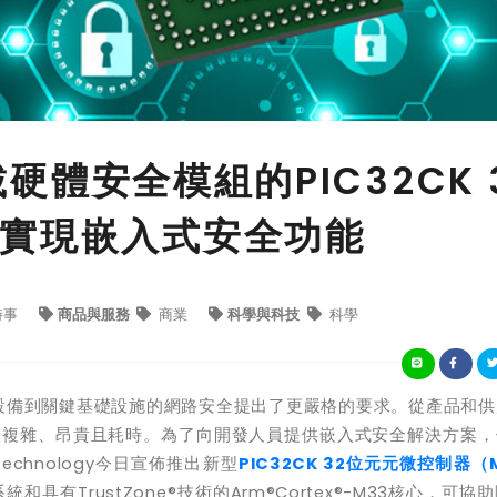
載硬體安全模組的PIC32CK 
實現嵌入式安全功能
時事
商品與服務
商業
科學與科技
科學
設備到關鍵基礎設施的網路安全提出了更嚴格的要求。從產品和供
常複雜、昂貴且耗時。為了向開發人員提供嵌入式安全解決方案，
Technology
今日宣佈推出新型
PIC32CK 32
位元
元
微控制器
（
系統和具有
TrustZone®
技術的
Arm®Cortex®-M33
核心，可協助