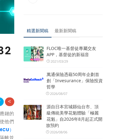
精選新聞稿
最新新聞稿
32
FLOC唯一基督徒專屬交友
APP，基督徒的新福音
2021/03/29
萬通保險憑藉50周年企劃首
創「Invesurance」保險投資
哲學
2026/08/07
源自日本宮城縣仙台市、頂
級傳統美學花魁體驗「極麗
應鏈的
花魁」自2026年8月起正式開
使他們
放預約
MCU
）
2026/08/06
隔離並