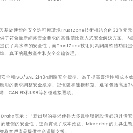
與基於硬體的安全許可權環境
TrustZone
技術相結合的
32
位元元
供了符合最新網路安全要求的高性價比嵌入式安全解決方案。內
提供了高水準的安全性，而
TrustZone
技術則為關鍵軟體功能提
標準、真正的亂數產生和安全金鑰管理。
能安全和
ISO/SAE 21434
網路安全標準。為了提高靈活性和成本
應用的要求調整安全級別、記憶體和連接頻寬。選項包括高達
2
網、
CAN FD
和
USB
等各種連接選項。
 Drake
表示：「新出現的要求使得大多數物聯網設備必須具備安
基於硬體的安全性，進而實現了成本效益。
Microchip
的工具生態
並為客戶產品提供生命週期支援。」