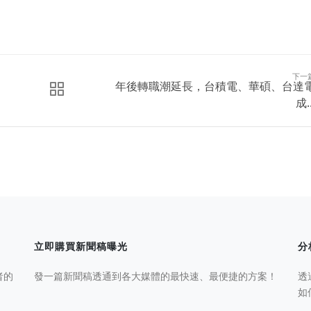
下一
年後轉職潮延長，台積電、華碩、台達
成..
立即購買新聞稿曝光
分
者的
發一篇新聞稿透通到各大媒體的最快速、最便捷的方案！
透
如