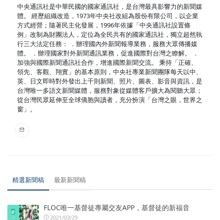
中央通訊社是中華民國的國家通訊社，是台灣最具影響力的新聞媒
體。 經歷組織改造，1973年中央社改組為股份有限公司，以企業
方式經營；隨著民主化發展，1996年依據「中央通訊社設置條
例」改制為財團法人，定位為全民共有的國家通訊社，獨立超然執
行三大法定任務： ．辦理國內外新聞報導業務，服務大眾傳播媒
體。 ．辦理國家對外新聞通訊業務，促進國際對台灣之瞭解。 ．
加強與國際新聞通訊社合作，增進國際新聞交流。 秉持「正確、
領先、客觀、翔實」的基本原則，中央社專業新聞團隊每天以中、
英、日文即時對外發出上千則新聞、照片、圖表、影音與資訊，是
台灣唯一多語文新聞媒體，服務對象從媒體客戶擴大為閱聽大眾；
從台灣民眾延伸至全球僑胞與讀者，充分扮演「台灣之眼，世界之
窗」。
精選新聞稿
最新新聞稿
FLOC唯一基督徒專屬交友APP，基督徒的新福音
2021/03/29