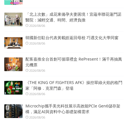
「北上次數」成花東備孕夫妻困境！宜蘊串聯花蓮門諾
醫院：減輕交通、時間、經濟負擔
2026/08/06
韓國新任駐台代表黃載皓返回母校 巧遇文化大學同窗
2026/08/06
配客嘉推全台首創可循環禮盒 RePresent！滿千再抽萬
元機票
2026/08/06
《THE KING OF FIGHTERS AFK》操控翠綠火焰的格鬥
家「阿修．克里門森」登場
2026/08/06
Microchip攜手美光科技展示高效能PCIe Gen6儲存架
構，滿足AI與資料中心基礎架構需求
2026/08/06