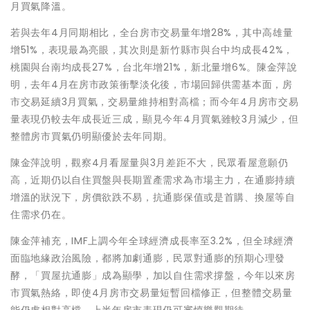
月買氣降溫。
若與去年4月同期相比，全台房市交易量年增28%，其中高雄量
增51%，表現最為亮眼，其次則是新竹縣市與台中均成長42%，
桃園與台南均成長27%，台北年增21%，新北量增6%。陳金萍說
明，去年4月在房市政策衝擊淡化後，市場回歸供需基本面，房
市交易延續3月買氣，交易量維持相對高檔；而今年4月房市交易
量表現仍較去年成長近三成，顯見今年4月買氣雖較3月減少，但
整體房市買氣仍明顯優於去年同期。
陳金萍說明，觀察4月看屋量與3月差距不大，民眾看屋意願仍
高，近期仍以自住買盤與長期置產需求為市場主力，在通膨持續
增溫的狀況下，房價欲跌不易，抗通膨保值或是首購、換屋等自
住需求仍在。
陳金萍補充，IMF上調今年全球經濟成長率至3.2%，但全球經濟
面臨地緣政治風險，都將加劇通膨，民眾對通膨的預期心理發
酵，「買屋抗通膨」成為顯學，加以自住需求撐盤，今年以來房
市買氣熱絡，即使4月房市交易量短暫回檔修正，但整體交易量