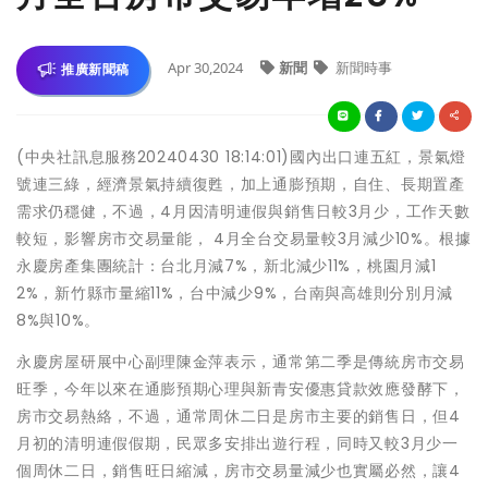
Apr 30,2024
新聞
新聞時事
推廣新聞稿
(中央社訊息服務20240430 18:14:01)國內出口連五紅，景氣燈
號連三綠，經濟景氣持續復甦，加上通膨預期，自住、長期置產
需求仍穩健，不過，4月因清明連假與銷售日較3月少，工作天數
較短，影響房市交易量能， 4月全台交易量較3月減少10%。根據
永慶房產集團統計：台北月減7%，新北減少11%，桃園月減1
2%，新竹縣市量縮11%，台中減少9%，台南與高雄則分別月減
8%與10%。
永慶房屋研展中心副理陳金萍表示，通常第二季是傳統房市交易
旺季，今年以來在通膨預期心理與新青安優惠貸款效應發酵下，
房市交易熱絡，不過，通常周休二日是房市主要的銷售日，但4
月初的清明連假假期，民眾多安排出遊行程，同時又較3月少一
個周休二日，銷售旺日縮減，房市交易量減少也實屬必然，讓4