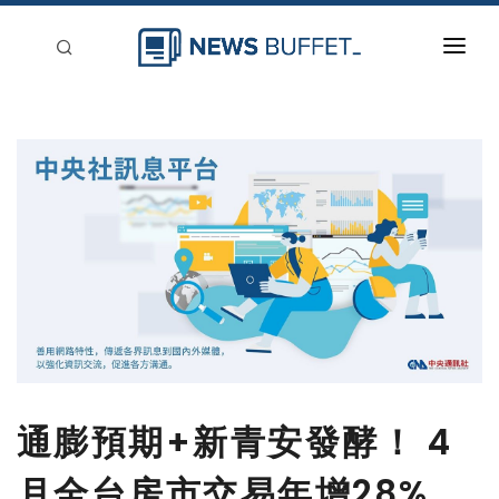
回到首頁
新聞稿分類
登入
刊登
通膨預期+新青安發酵！ 4
月全台房市交易年增28%