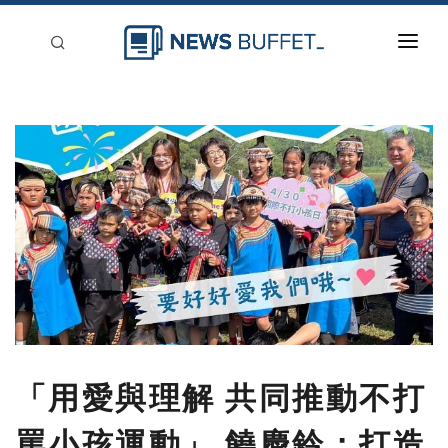
回到首頁
新聞稿分類
登入
刊登
「用愛與理解 共同推動不打
罵小孩運動」 饒慶鈴：打造