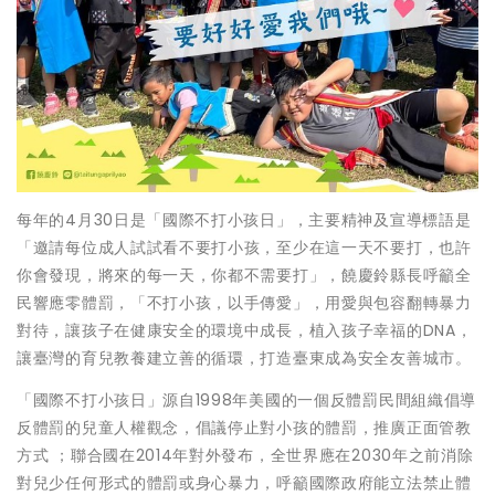
每年的4月30日是「國際不打小孩日」，主要精神及宣導標語是
「邀請每位成人試試看不要打小孩，至少在這一天不要打，也許
你會發現，將來的每一天，你都不需要打」，饒慶鈴縣長呼籲全
民響應零體罰，「不打小孩，以手傳愛」，用愛與包容翻轉暴力
對待，讓孩子在健康安全的環境中成長，植入孩子幸福的DNA，
讓臺灣的育兒教養建立善的循環，打造臺東成為安全友善城市。
「國際不打小孩日」源自1998年美國的一個反體罰民間組織倡導
反體罰的兒童人權觀念，倡議停止對小孩的體罰，推廣正面管教
方式 ；聯合國在2014年對外發布，全世界應在2030年之前消除
對兒少任何形式的體罰或身心暴力，呼籲國際政府能立法禁止體