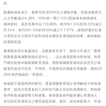
罰。
饒慶鈴縣長表示，臺東112年及111年兒少通報件數，照顧者傷害兒
少之件數減少4.29%，113年第一季(1-3月)照顧者有身體虐待、
精神虐待、疏忽等事件佔了10.88%，較111年1-3月的26.22%減少
15.34%，較112年1-3月的18.55%減少了7.67%，讓我們看到社會
大眾對於兒少受到不當對待或未獲得妥適照顧的情事，都有敏銳
的通報意識。
臺東縣政府社會處指出，在饒縣長支持下，縣府今年成立「臺東
縣家庭親職減壓賦能共照中心」，以社會資源整合跨領域、跨部
門模式統整本縣親職教育資源，開發親職教育課程及依照兒少家
庭需求提供可近性、可用性、可接受性的家庭支持服務，期待20
30年我們能做到「零體罰」。
每個孩子都是我們的寶貝，透過親職教育讓父母理解孩子的情感
需求，提供父母更多的工具和技巧建立良好的溝通模式，幫助家
長們有效地處理壓力和挑戰。臺東縣政府呼籲多關心周遭的人，
若社區民眾發現兒少遭受疏忽照顧、虐待，或有家庭暴力、性侵