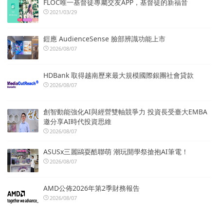
FLOC唯一基督徒專屬交友APP，基督徒的新福音
2021/03/29
鎧應 AudienceSense 臉部辨識功能上市
2026/08/07
HDBank 取得越南歷來最大規模國際銀團社會貸款
2026/08/07
創智動能強化AI與經營雙軸競爭力 投資長受臺大EMBA
邀分享AI時代投資思維
2026/08/07
ASUSx三麗鷗耍酷聯萌 潮玩開學祭搶抱AI筆電！
2026/08/07
AMD公佈2026年第2季財務報告
2026/08/07