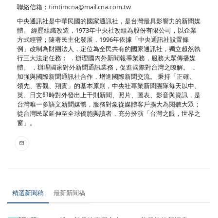
聯絡信箱：
timtimcna@mail.cna.com.tw
中央通訊社是中華民國的國家通訊社，是台灣最具影響力的新聞媒
體。 經歷組織改造，1973年中央社改組為股份有限公司，以企業
方式經營；隨著民主化發展，1996年依據「中央通訊社設置條
例」改制為財團法人，定位為全民共有的國家通訊社，獨立超然執
行三大法定任務： ．辦理國內外新聞報導業務，服務大眾傳播媒
體。 ．辦理國家對外新聞通訊業務，促進國際對台灣之瞭解。 ．
加強與國際新聞通訊社合作，增進國際新聞交流。 秉持「正確、
領先、客觀、翔實」的基本原則，中央社專業新聞團隊每天以中、
英、日文即時對外發出上千則新聞、照片、圖表、影音與資訊，是
台灣唯一多語文新聞媒體，服務對象從媒體客戶擴大為閱聽大眾；
從台灣民眾延伸至全球僑胞與讀者，充分扮演「台灣之眼，世界之
窗」。
精選新聞稿
最新新聞稿