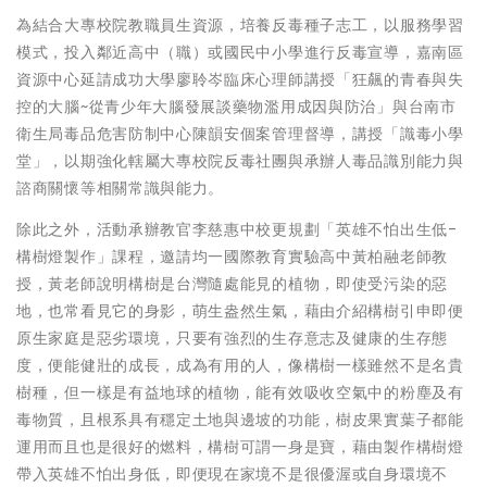
為結合大專校院教職員生資源，培養反毒種子志工，以服務學習
模式，投入鄰近高中（職）或國民中小學進行反毒宣導，嘉南區
資源中心延請成功大學廖聆岑臨床心理師講授「狂飆的青春與失
控的大腦~從青少年大腦發展談藥物濫用成因與防治」與台南市
衛生局毒品危害防制中心陳韻安個案管理督導，講授「識毒小學
堂」，以期強化轄屬大專校院反毒社團與承辦人毒品識別能力與
諮商關懷等相關常識與能力。
除此之外，活動承辦教官李慈惠中校更規劃「英雄不怕出生低-
構樹燈製作」課程，邀請均一國際教育實驗高中黃柏融老師教
授，黃老師說明構樹是台灣隨處能見的植物，即使受污染的惡
地，也常看見它的身影，萌生盎然生氣，藉由介紹構樹引申即便
原生家庭是惡劣環境，只要有強烈的生存意志及健康的生存態
度，便能健壯的成長，成為有用的人，像構樹一樣雖然不是名貴
樹種，但一樣是有益地球的植物，能有效吸收空氣中的粉塵及有
毒物質，且根系具有穩定土地與邊坡的功能，樹皮果實葉子都能
運用而且也是很好的燃料，構樹可謂一身是寶，藉由製作構樹燈
帶入英雄不怕出身低，即便現在家境不是很優渥或自身環境不