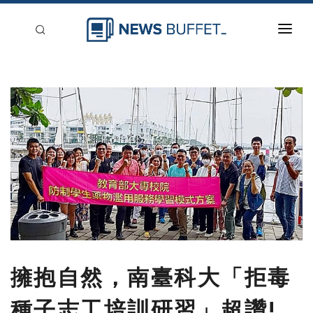
回到首頁
新聞稿分類
登入
刊登
擁抱自然，南臺科大「拒毒
種子志工培訓研習」超讚!