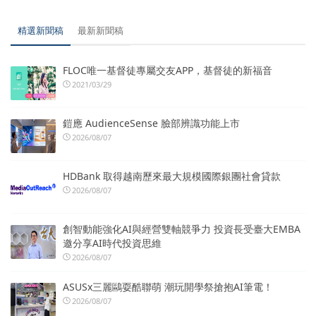
精選新聞稿
最新新聞稿
FLOC唯一基督徒專屬交友APP，基督徒的新福音
2021/03/29
鎧應 AudienceSense 臉部辨識功能上市
2026/08/07
HDBank 取得越南歷來最大規模國際銀團社會貸款
2026/08/07
創智動能強化AI與經營雙軸競爭力 投資長受臺大EMBA
邀分享AI時代投資思維
2026/08/07
ASUSx三麗鷗耍酷聯萌 潮玩開學祭搶抱AI筆電！
2026/08/07