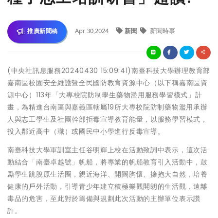
Apr 30,2024
新聞
新聞時事
推廣新聞稿
(中央社訊息服務20240430 15:09:41)南臺科技大學辦理教育部
嘉南區校園安全維護暨全民國防教育資源中心（以下稱嘉南區資
源中心）113年「大專校院防制學生藥物濫用服務學習模式」計
畫，為精進台南區與嘉義區轄屬19所大專校院防制藥物濫用承辦
人與志工學生及社團幹部拒毒宣導教育能量，以服務學習模式，
投入鄰近高中（職）或國民中小學進行反毒宣導。
南臺科技大學軍訓室主任谷明輝上校在活動致詞中表示，這次活
動結合「南臺卓越號」帆船，將專業的帆船教育引入活動中，鼓
勵學生跳脫原生活圈，親近海洋、開闊胸懷、擁抱大自然，培養
健康的戶外活動，引導青少年建立積極樂觀開朗的生活觀，遠離
毒品的危害，至此對於籌備與規劃此次活動的主辦單位表示讚
許。