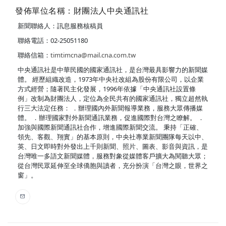
發佈單位名稱：財團法人中央通訊社
新聞聯絡人：訊息服務核稿員
聯絡電話：02-25051180
聯絡信箱：
timtimcna@mail.cna.com.tw
中央通訊社是中華民國的國家通訊社，是台灣最具影響力的新聞媒
體。 經歷組織改造，1973年中央社改組為股份有限公司，以企業
方式經營；隨著民主化發展，1996年依據「中央通訊社設置條
例」改制為財團法人，定位為全民共有的國家通訊社，獨立超然執
行三大法定任務： ．辦理國內外新聞報導業務，服務大眾傳播媒
體。 ．辦理國家對外新聞通訊業務，促進國際對台灣之瞭解。 ．
加強與國際新聞通訊社合作，增進國際新聞交流。 秉持「正確、
領先、客觀、翔實」的基本原則，中央社專業新聞團隊每天以中、
英、日文即時對外發出上千則新聞、照片、圖表、影音與資訊，是
台灣唯一多語文新聞媒體，服務對象從媒體客戶擴大為閱聽大眾；
從台灣民眾延伸至全球僑胞與讀者，充分扮演「台灣之眼，世界之
窗」。