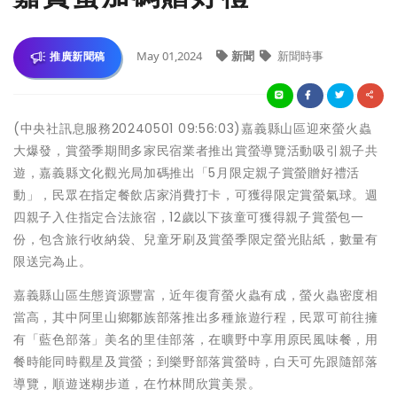
May 01,2024
新聞
新聞時事
推廣新聞稿
(中央社訊息服務20240501 09:56:03)嘉義縣山區迎來螢火蟲
大爆發，賞螢季期間多家民宿業者推出賞螢導覽活動吸引親子共
遊，嘉義縣文化觀光局加碼推出「5月限定親子賞螢贈好禮活
動」，民眾在指定餐飲店家消費打卡，可獲得限定賞螢氣球。週
四親子入住指定合法旅宿，12歲以下孩童可獲得親子賞螢包一
份，包含旅行收納袋、兒童牙刷及賞螢季限定螢光貼紙，數量有
限送完為止。
嘉義縣山區生態資源豐富，近年復育螢火蟲有成，螢火蟲密度相
當高，其中阿里山鄉鄒族部落推出多種旅遊行程，民眾可前往擁
有「藍色部落」美名的里佳部落，在曠野中享用原民風味餐，用
餐時能同時觀星及賞螢；到樂野部落賞螢時，白天可先跟隨部落
導覽，順遊迷糊步道，在竹林間欣賞美景。