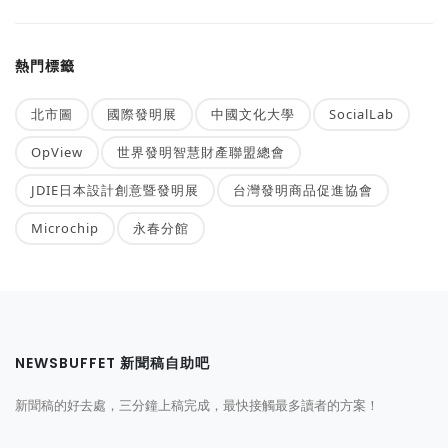
熱門標籤
北市圖
國際發明展
中國文化大學
SocialLab
OpView
世界發明智慧財產聯盟總會
JDIE日本設計創意暨發明展
台灣發明商品促進協會
Microchip
永春分館
NEWSBUFFET 新聞稿自助吧
新聞稿的好去處，三分鐘上稿完成，最快接觸最多讀者的方案！