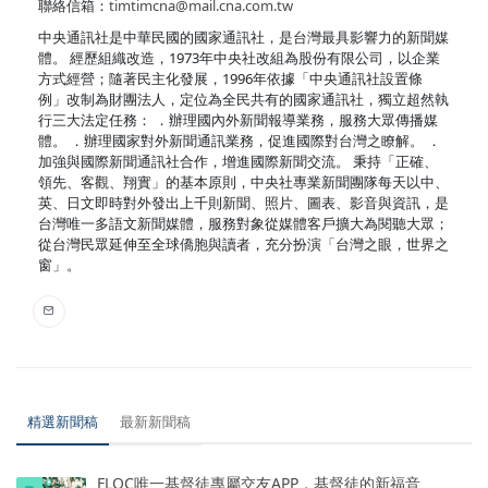
聯絡信箱：
timtimcna@mail.cna.com.tw
中央通訊社是中華民國的國家通訊社，是台灣最具影響力的新聞媒
體。 經歷組織改造，1973年中央社改組為股份有限公司，以企業
方式經營；隨著民主化發展，1996年依據「中央通訊社設置條
例」改制為財團法人，定位為全民共有的國家通訊社，獨立超然執
行三大法定任務： ．辦理國內外新聞報導業務，服務大眾傳播媒
體。 ．辦理國家對外新聞通訊業務，促進國際對台灣之瞭解。 ．
加強與國際新聞通訊社合作，增進國際新聞交流。 秉持「正確、
領先、客觀、翔實」的基本原則，中央社專業新聞團隊每天以中、
英、日文即時對外發出上千則新聞、照片、圖表、影音與資訊，是
台灣唯一多語文新聞媒體，服務對象從媒體客戶擴大為閱聽大眾；
從台灣民眾延伸至全球僑胞與讀者，充分扮演「台灣之眼，世界之
窗」。
精選新聞稿
最新新聞稿
FLOC唯一基督徒專屬交友APP，基督徒的新福音