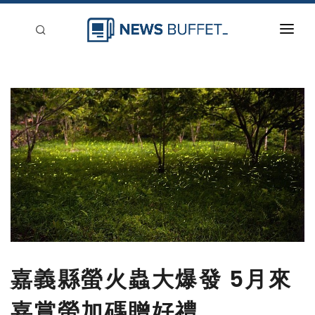
回到首頁
新聞稿分類
登入
刊登
嘉義縣螢火蟲大爆發 5月來
嘉賞螢加碼贈好禮