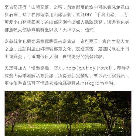
來吉部落有「山豬部落」之稱，前進部落的途中可以看見創意山
豬石雕，除了在部落享用山豬套餐，還能DIY「手磨山豬」，將
可愛小山豬帶回家；茶山部落則推出獵人體驗活動，讓遊客化身
鄒族獵人體驗無痕狩獵以及「天神取火」儀式。
嘉義縣文化觀光局推薦民眾來嘉旅遊，進行兩天一夜的生態人文
之旅，走訪阿里山鄉體驗部落文化、夜遊賞螢，建議民眾在平日
出遊賞螢，可避開假日人潮，獲得更好的賞螢體驗。
民眾可加入「慢遊嘉義」官方Line@(@chiayitravel)，即時掌
握螢火蟲季相關活動資訊，獲得最新賞螢點、餐飲及住宿資訊，
更多旅遊資訊可至慢遊嘉義粉絲專頁或Instagram查詢。