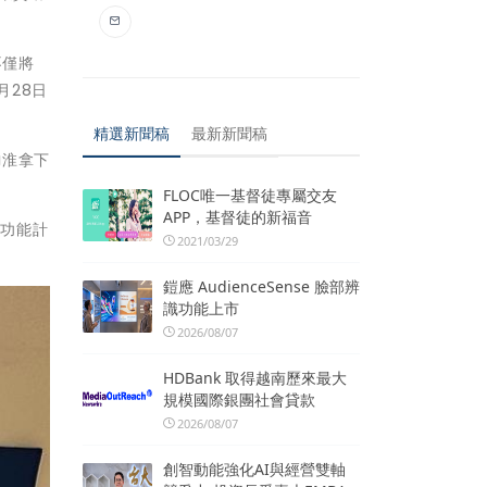
不僅將
月28日
。
精選新聞稿
最新新聞稿
鈞淮拿下
FLOC唯一基督徒專屬交友
APP，基督徒的新福音
多功能計
2021/03/29
鎧應 AudienceSense 臉部辨
識功能上市
2026/08/07
HDBank 取得越南歷來最大
規模國際銀團社會貸款
2026/08/07
創智動能強化AI與經營雙軸