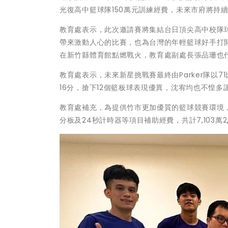
光復高中籃球隊150萬元訓練經費，未來市府將持
教育處表示，此次邀請賽將集結台日頂尖高中校隊球員，由To
帶來激動人心的比賽，也為台灣的年輕籃球好手打
在新竹縣體育館點燃戰火，教育處副處長張品珊也
教育處表示，未來新星挑戰賽最終由Parker隊以71
16分，搶下12個籃板球表現優異，沈宥均也不惶
教育處補充，為提供竹市更加優質的籃球競賽環境
分板及24秒計時器等項目補助經費，共計7,103萬