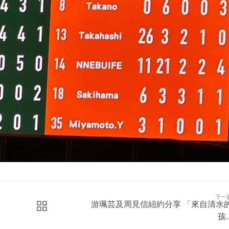
下一
游珮芸及周見信紐約分享 「來自清水
孩..