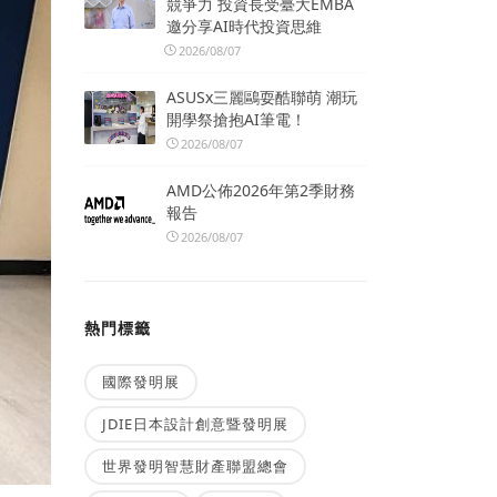
競爭力 投資長受臺大EMBA
邀分享AI時代投資思維
2026/08/07
ASUSx三麗鷗耍酷聯萌 潮玩
開學祭搶抱AI筆電！
2026/08/07
AMD公佈2026年第2季財務
報告
2026/08/07
熱門標籤
國際發明展
JDIE日本設計創意暨發明展
世界發明智慧財產聯盟總會