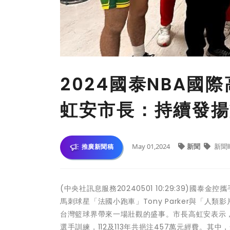
2024國泰NBA
虹安市長：持續發揚
May 01,2024
新聞
新聞
推廣新聞稿
(中央社訊息服務20240501 10:29:39)國泰
馬刺球星「法國小跑車」Tony Parker與「人類影片
台灣籃球界帶來一場壯觀的盛事。市長高虹安表示
選手訓練，112及113年共挹注457萬元經費。