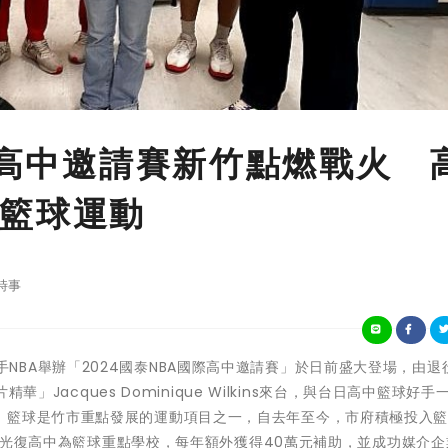
國際高中邀請賽新竹點燃戰火 
籃球運動
時事
金控攜手NBA舉辦「2024國泰NBA國際高中邀請賽」於日前盛大登場，由退
精華」Jacques Dominique Wilkins來台，與台日高中籃球好手
，籃球是竹市重點發展的運動項目之一，自去年至今，市府積極投入
其中，光復高中為籃球重點學校，每年額外獲得40萬元補助，並成功媒介