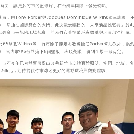
續努力，讓更多竹市的籃球好手在台灣與國際上發光發熱。
ny Parker與Jacques Dominique Wilkins領軍訓練，
開一扇通往國際舞台的大門。此次最受矚目的「未來新星挑戰賽」於4
代表高市長親臨現場觀賽，並為竹市光復籃球隊教練與球員加油打氣
比65擊敗Wilkins隊，竹市除了陳定杰教練擔任Parker隊助教外，張
多讓，奮力取得5分並搶下8個籃板，表現亮眼，得到全場一致肯定。
，市府今年已向體育署提出改善新竹市立體育館照明、空調、地板、
2,265元，期待提供竹市球迷更好的運動環境與觀賽體驗。