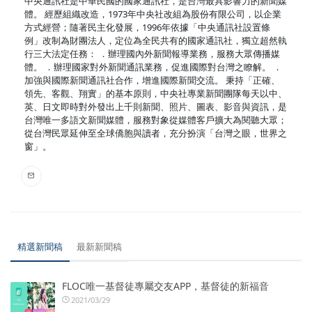
中央通訊社是中華民國的國家通訊社，是台灣最具影響力的新聞媒
體。 經歷組織改造，1973年中央社改組為股份有限公司，以企業
方式經營；隨著民主化發展，1996年依據「中央通訊社設置條
例」改制為財團法人，定位為全民共有的國家通訊社，獨立超然執
行三大法定任務： ．辦理國內外新聞報導業務，服務大眾傳播媒
體。 ．辦理國家對外新聞通訊業務，促進國際對台灣之瞭解。 ．
加強與國際新聞通訊社合作，增進國際新聞交流。 秉持「正確、
領先、客觀、翔實」的基本原則，中央社專業新聞團隊每天以中、
英、日文即時對外發出上千則新聞、照片、圖表、影音與資訊，是
台灣唯一多語文新聞媒體，服務對象從媒體客戶擴大為閱聽大眾；
從台灣民眾延伸至全球僑胞與讀者，充分扮演「台灣之眼，世界之
窗」。
精選新聞稿
最新新聞稿
FLOC唯一基督徒專屬交友APP，基督徒的新福音
2021/03/29