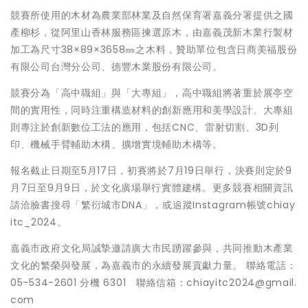
競賽所使用的木材為農業部林業及自然保育署嘉義分署提供之國
產柳杉，從阿里山香林服務區揀選原木，由嘉義茂新木業行製材
加工為尺寸38×89×3658㎜之木料，贊助單位包含日商美福股份
有限公司台灣分公司、德豐木業股份有限公司。
競賽分為「高中職組」與「大專組」，高中職組將著重於展亭空
間的實用性，同時注重構造材料的創新應用和美學設計。大專組
則專注於創新數位工法的應用，包括CNC、雷射切割、3D列
印、機械手臂輔助木構、擴增實境輔助木構等。
報名截止日期至5月17日，初賽將於7月19日舉行，決賽則定於9
月7日至9月9日，於文化廣場舉行實體建構。更多競賽相關資訊
請洽臉書搜尋「繁衍城市DNA」，或追蹤Instagram帳號chiay
itc_2024。
嘉義市政府文化局誠摯邀請廣大市民踴躍參與，共同推動木產業
文化的繁榮與發展，為嘉義市的永續發展貢獻力量。 聯絡電話：
05-534-2601 分機 6301 聯絡信箱：chiayitc2024@gmail.
com