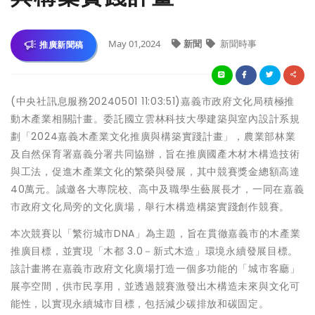
May 01,2024
新聞
新聞時事
推廣新聞稿
(中央社訊息服務20240501 11:03:51)嘉義市政府文化局積極推
動木產業相關計畫。委託國立雲林科技大學建築與室內設計系規
劃「2024嘉義木產業文化推廣與構築實踐計畫」，農業部林業
及自然保育署嘉義分署共同協辦，旨在推廣國產木材木構造技術
與工法，促進木產業文化的繁榮與發展，其中競賽獎金總額高達
40萬元。誠邀各大專院校、高中及職學生藝展長才，一同在嘉義
市政府文化局旁的文化廣場，舉行木構造構築實踐創作競賽。
本次競賽以「繁衍城市DNA」為主題，旨在貫徹嘉義市的木產業
推廣目標，並實現「木都 3.0－新式木造」環境永續發展目標。
該計畫將在嘉義市政府文化廣場打造一個多功能的「城市客廳」
展亭空間，供市民享用，並透過競賽激發出木構造未來與文化可
能性，以實現永續城市目標，包括減少碳排放和碳固定。