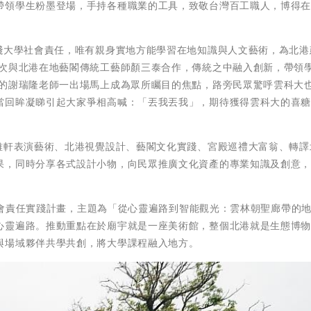
帶領學生粉墨登場，手持各種職業的工具，致敬台灣百工職人，博得
實踐大學社會責任，唯有親身實地方能學習在地知識與人文藝術，為北港
本次與北港在地藝閣傳統工藝師顏三泰合作，傳統之中融入創新，帶領
場的謝瑞隆老師一出場馬上成為眾所矚目的焦點，路旁民眾驚呼雲科大
當回眸凝睇引起大家爭相高喊：「丟我丟我」，期待獲得雲科大的喜
集雅軒表演藝術、北港視覺設計、藝閣文化實踐、宮殿巡禮大富翁、轉譯
果，同時分享各式設計小物，向民眾推廣文化資產的專業知識及創意
學社會責任實踐計畫，主題為「從心靈遍路到智能觀光：雲林朝聖廊帶的
心靈遍路。推動重點在於廟宇就是一座美術館，整個北港就是生態博
與場域夥伴共學共創，將大學課程融入地方。