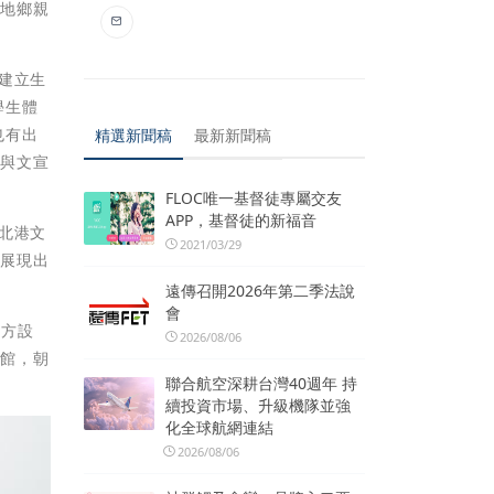
在地鄉親
建立生
學生體
也有出
精選新聞稿
最新新聞稿
糖與文宣
FLOC唯一基督徒專屬交友
APP，基督徒的新福音
北港文
2021/03/29
，展現出
遠傳召開2026年第二季法說
會
地方設
2026/08/06
物館，朝
聯合航空深耕台灣40週年 持
續投資市場、升級機隊並強
化全球航網連結
2026/08/06