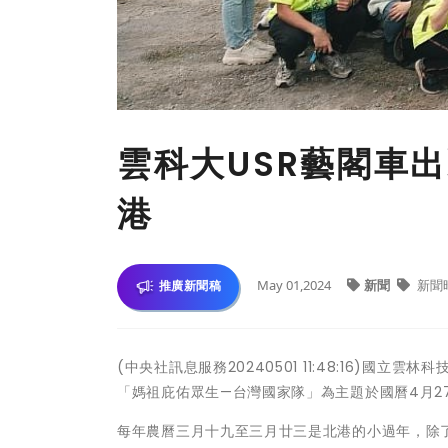
雲科大USR藝閣車
港
May 01,2024
新聞
新聞
推廣新聞稿
(中央社訊息服務20240501 11:48:16)
「媽祖庇佑眾生—台灣國家隊」為主題於國曆4月2
每年農曆三月十九至三月廿三是北港的小過年，除