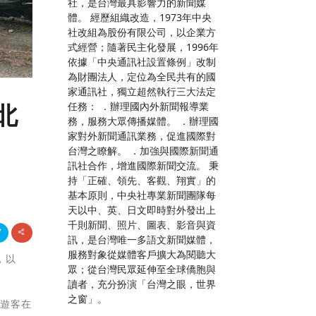
社，是台灣最具影響力的新聞媒
體。 經歷組織改造，1973年中央
社改組為股份有限公司，以企業方
式經營；隨著民主化發展，1996年
依據「中央通訊社設置條例」改制
為財團法人，定位為全民共有的國
家通訊社，獨立超然執行三大法定
任務： ．辦理國內外新聞報導業
北
務，服務大眾傳播媒體。 ．辦理國
家對外新聞通訊業務，促進國際對
台灣之瞭解。 ．加強與國際新聞通
訊社合作，增進國際新聞交流。 秉
持「正確、領先、客觀、翔實」的
基本原則，中央社專業新聞團隊每
天以中、英、日文即時對外發出上
千則新聞、照片、圖表、影音與資
訊，是台灣唯一多語文新聞媒體，
服務對象從媒體客戶擴大為閱聽大
，以
眾；從台灣民眾延伸至全球僑胞與
讀者，充分扮演「台灣之眼，世界
之窗」。
地遊客在