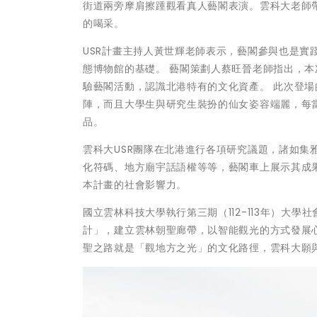
街道兩旁摩肩擦踵觀看真人藝閣表演。雲科大老師
的喝采。
USR計畫主持人黃世輝老師表示，藝閣參與也是
態博物館的基礎。 藝閣策劃人蔡旺晉老師指出，
驗藝閣活動，認識北港特有的文化資產。 此次登
陣，而且大學生與研究生裝扮的仙女姿容端麗，每
品。
雲科大USR團隊在北港進行各項研究議題，諸如
化符碼、地方廟宇話語權等等，藝閣車上展示其成
本計畫的社會影響力。
國立雲林科技大學執行第三期（112-113年）大
計」，建立雲林朝聖廊帶，以智能觀光的方式發展
聖之路就是「觀地方之光」的文化路徑，雲科大願