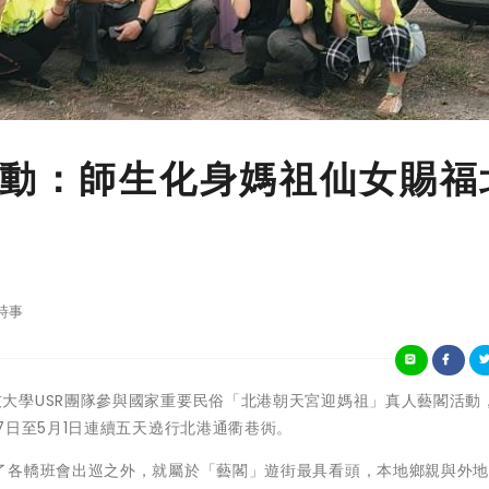
出動：師生化身媽祖仙女賜福
時事
國立雲林科技大學USR團隊參與國家重要民俗「北港朝天宮迎媽祖」真人藝閣活動
7日至5月1日連續五天遶行北港通衢巷衖。
了各轎班會出巡之外，就屬於「藝閣」遊街最具看頭，本地鄉親與外