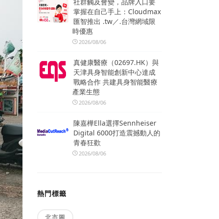
社群觸及會變，品牌入口要
掌握在自己手上：Cloudmax
匯智推出 .tw／.台灣網域限
時優惠
2026/08/06
真健康醫療（02697.HK）與
天津具身智能創新中心達成
戰略合作 共建具身智能醫療
產業生態
2026/08/06
陳嘉樺Ella選擇Sennheiser
Digital 6000打造震撼動人的
青春狂歡
2026/08/06
熱門標籤
北市圖