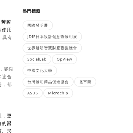
熱門標籤
及莢膜
國際發明展
期使用
JDIE日本設計創意暨發明展
，具有
世界發明智慧財產聯盟總會
SocialLab
OpView
，能縮
中國文化大學
常適合
台灣發明商品促進協會
北市圖
媽，都
ASUS
Microchip
型，更
格的醫
質、形