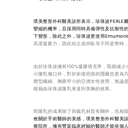
璞美整形外科醫美診所表示，珍珠波PERL
攣縮的機率，且採用同時具備彈性及抗裂性
下變形，除此之外，珍珠波更使用
Emumon
高度凝聚力，因此站立或仰臥等不同姿勢時
由於珍珠波擁有100%凝膠填充率，既能減
小隆乳傷口外，對於術後疤痕的隱藏也更為
體型纖細、胸廓窄小的亞洲女性使用，無論
能藉由珍珠波隆乳來達到美胸的效果。
而隆乳的成果除了與義乳材質有關外，也相
攸關於手術醫師的美感，璞美整形外科醫美
療院所，擁有豐富臨床經驗的醫師才能依個