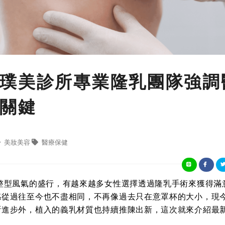
璞美診所專業隆乳團隊強調
關鍵
美妝美容
醫療保健
整型風氣的盛行，有越來越多女性選擇透過隆乳手術來獲得滿
感從過往至今也不盡相同，不再像過去只在意罩杯的大小，現
斷進步外，植入的義乳材質也持續推陳出新，這次就來介紹最