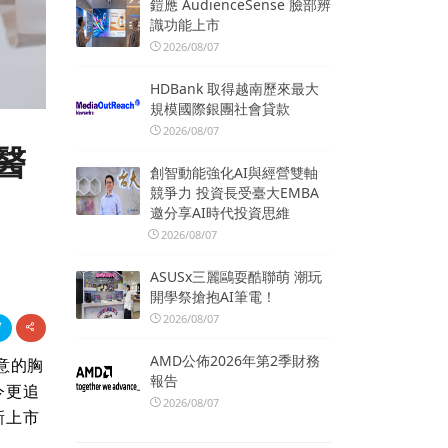
鎧應 AudienceSense 臉部辨
識功能上市
2026/08/07
HDBank 取得越南歷來最大
規模國際銀團社會貸款
2026/08/07
醫
創智動能強化AI與經營雙軸
競爭力 投資長受臺大EMBA
邀分享AI時代投資思維
2026/08/07
ASUSx三麗鷗耍酷聯萌 潮玩
開學祭搶抱AI筆電！
2026/08/07
AMD公佈2026年第2季財務
意的胸
報告
今更追
2026/08/07
新上市