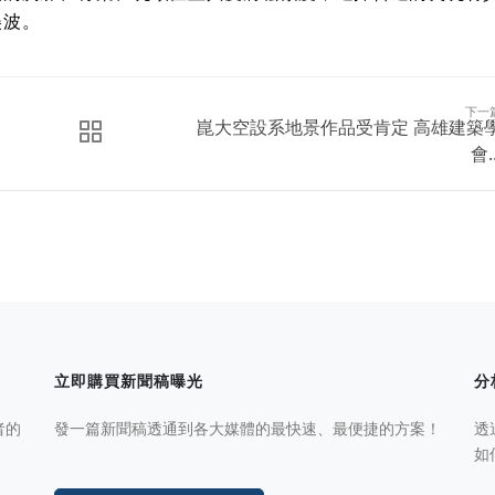
美波。
下一
崑大空設系地景作品受肯定 高雄建築
會..
立即購買新聞稿曝光
分
者的
發一篇新聞稿透通到各大媒體的最快速、最便捷的方案！
透
如