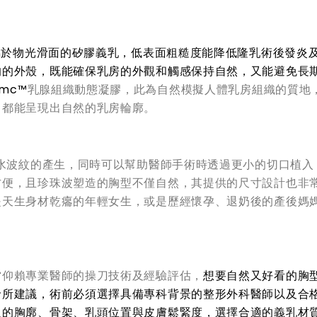
E屬於物光滑面的矽膠義乳，低表面粗糙度能降低隆乳術後發炎
的的外殼，既能確保乳房的外觀和觸感保持自然，又能避免長
imc™
乳腺組織動態凝膠，此為自然模擬人體乳房組織的質地
，都能呈現出自然的乳房輪廓。
少水波紋的產生，同時可以幫助醫師手術時透過更小的切口植入
方便，且珍珠波塑造的胸型不僅自然，其提供的尺寸設計也非
是天生身材乾癟的年輕女生，或是歷經懷孕、退奶後的產後媽
當仰賴專業醫師的操刀技術及經驗評估，
想要自然又好看的胸
診所建議，術前必須選擇具備專科背景的整形外科醫師以及合
人的胸廓、骨架、乳頭位置與皮膚鬆緊度，選擇合適的義乳材