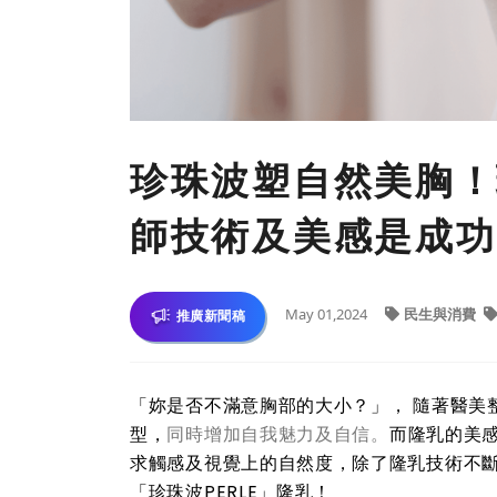
珍珠波塑自然美胸！
師技術及美感是成功
May 01,2024
民生與消費
推廣新聞稿
「妳是否不滿意胸部的大小？」，
隨著醫美
型，
同時增加自我魅力及自信。
而隆乳的美
求觸感及視覺上的自然度，除了隆乳技術不
「珍珠波PERLE」隆乳！