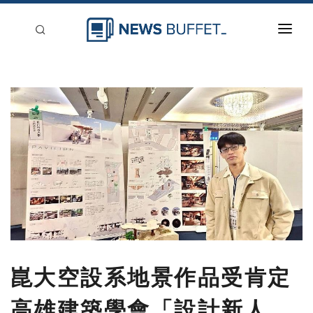
回到首頁
新聞稿分類
登入
刊登
崑大空設系地景作品受肯定
高雄建築學會「設計新人