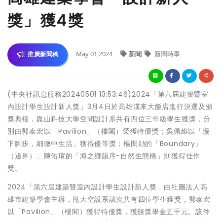
獎」獲4獎
May 01,2024
新聞
新聞時事
推廣新聞稿
(中央社訊息服務20240501 13:53:46)2024「第六屆建築暨室
內設計學生設計新人獎」3月4日於高雄漢來大飯店進行決選及頒
獎典禮，崑山科技大學空間設計系共有四位三年級學生獲獎，分
別由郭泰宏以「Pavilion」（樓閣）榮獲特優獎；吳佩維以「慢
下腳步，細微中生活」獲得優等獎；楊閔勛的「Boundary」
（邊界）、陳佑瑄的「海之鄉韻序-自然生態橋」則獲得佳作
獎。
2024「第六屆建築暨室內設計學生設計新人獎」由社團法人高
雄市建築學會主辦，崑大空設系該次共有四位學生獲獎，郭泰宏
以「Pavilion」（樓閣）獲得特優獎，獲頒獎學金五千元。該件