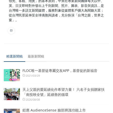
領先、客觀、翔實」的基本原則，中央社專業新聞團隊每天以中、
英、日文即時對外發出上千則新聞、照片、圖表、影音與資訊，是
台灣唯一多語文新聞媒體，服務對象從媒體客戶擴大為閱聽大眾；
從台灣民眾延伸至全球僑胞與讀者，充分扮演「台灣之眼，世界之
窗」。
精選新聞稿
最新新聞稿
FLOC唯一基督徒專屬交友APP，基督徒的新福音
2021/03/29
天上父親的愛延續化作希望力量！ 六名子女捐贈家扶
「南投映全號」延續善的循環
2026/08/08
鎧應 AudienceSense 臉部辨識功能上市