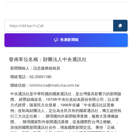
推廣新聞稿
發佈單位名稱：財團法人中央通訊社
新聞聯絡人：訊息服務核稿員
聯絡電話：02-25051180
聯絡信箱：
timtimcna@mail.cna.com.tw
中央通訊社是中華民國的國家通訊社，是台灣最具影響力的新聞媒
體。 經歷組織改造，1973年中央社改組為股份有限公司，以企業
方式經營；隨著民主化發展，1996年依據「中央通訊社設置條
例」改制為財團法人，定位為全民共有的國家通訊社，獨立超然執
行三大法定任務： ．辦理國內外新聞報導業務，服務大眾傳播媒
體。 ．辦理國家對外新聞通訊業務，促進國際對台灣之瞭解。 ．
加強與國際新聞通訊社合作，增進國際新聞交流。 秉持「正確、