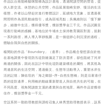
作品以台南龍崎貓咪階梯為設計基地，透過閱讀空間的營造，提
供人群交流、休憩的公共空間，作品延展龍崎安靜、慢活的生活
樣態，作者以山巒起伏進行整體設計，延續地方意象，並透過夜
間照明作為居民動線指引，成為區域亮點；吳佩維則以「慢下腳
步，細微中生活」獲得優等獎，獲頒獎學金三千元。作品試圖呈
現夜行龍崎的感觸，基地位於牛埔水土保持教育園區對面，規劃
一系列路徑，將人導入寧靜氛圍，是一個從靜心到沉浸的過程，
體驗自我與自然的關係。
楊閔勛的作品「Boundary」（邊界），作品概念發想源自於他
在基地調查中發現防汛堤防雖滿足了防洪需求，卻也阻絕了河岸
兩邊的關係，因此在設計中弱化堤防建築構造的屬性，將其視為
周邊居民的生活空間，透過藝文、生態等活動導入，重塑水岸生
活的記憶；陳佑瑄的「海之鄉韻-序-自然生態橋」則是沿著港仔
西的堤防邊界，利用橋的動線重新塑造人與自然共生的可能，在
不同高度、視角閱讀曾文溪的產業與自然地景。兩件作品皆獲得
佳作，獲頒獎學金一千元。
空設系郭一勤助理教授與課程召集人林秀慧助理教授表示，該系