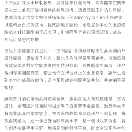
大三設計課採小班制教學，授課除專任老師外，均為開業空間專
業人士，兼具理論與實務的教學架構，透過國際工作坊的舉辦，
也邀請旅居加拿大數位藝術家簡上翔Sammy Chien客座教學，
以龍崎及台江為基地，從閱讀地方開始，透過還原本心的五感體
驗結合科技藝術的形式表現，引領同學們進行環境閱讀，成為一
列設計發想的動機。
空設系張郁靂主任提到：「空間設計系積極鼓勵學生參與國內外
設計競賽，累積實作能力，藉此作為教學及學習參考。感謝高雄
市建築學會對於空間專業的支持與鼓勵，對獲獎學生而言，作品
得到專業團體肯定，都是他們在學習路上的重要指引，讓學生看
到努力的成果有價值，是本系與建築相關專業共好、共創的重要
指標。」
該競賽目的在推動高雄產業發展，激勵在地大專院校建築、室內
設計、空間設計等相關領域之學子透過獎學金競賽，激勵學生保
持專業認真的學習態度，並透過跨校觀摩其他作品互相切磋、挑
戰自我極限，進一步提升自我專業水準，是一個以競賽為名，實
則創造擴展學生視野、增廣見聞的對話平台。崑大空設系學生能