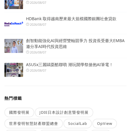
2026/08/07
HDBank 取得越南歷來最大規模國際銀團社會貸款
2026/08/07
創智動能強化AI與經營雙軸競爭力 投資長受臺大EMBA
邀分享AI時代投資思維
2026/08/07
ASUSx三麗鷗耍酷聯萌 潮玩開學祭搶抱AI筆電！
2026/08/07
熱門標籤
國際發明展
JDIE日本設計創意暨發明展
世界發明智慧財產聯盟總會
SocialLab
OpView