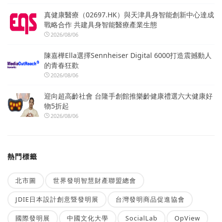
真健康醫療（02697.HK）與天津具身智能創新中心達成
戰略合作 共建具身智能醫療產業生態
2026/08/06
陳嘉樺Ella選擇Sennheiser Digital 6000打造震撼動人
的青春狂歡
2026/08/06
迎向超高齡社會 台隆手創館推樂齡健康禮選六大健康好
物5折起
2026/08/06
熱門標籤
北市圖
世界發明智慧財產聯盟總會
JDIE日本設計創意暨發明展
台灣發明商品促進協會
國際發明展
中國文化大學
SocialLab
OpView