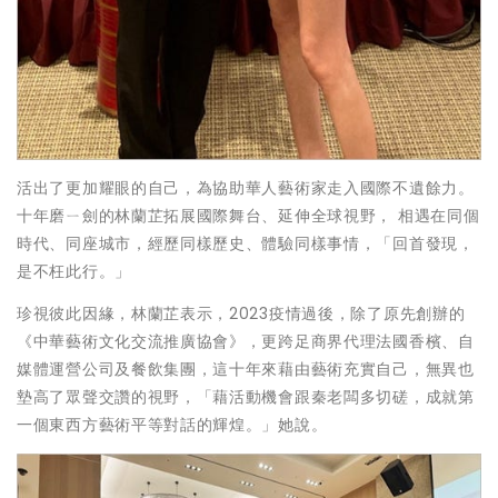
活出了更加耀眼的自己，為協助華人藝術家走入國際不遺餘力。
十年磨ㄧ劍的林蘭芷拓展國際舞台、延伸全球視野， 相遇在同個
時代、同座城市，經歷同樣歷史、體驗同樣事情，「回首發現，
是不枉此行。」
珍視彼此因緣，林蘭芷表示，2023疫情過後，除了原先創辦的
《中華藝術文化交流推廣協會》，更跨足商界代理法國香檳、自
媒體運營公司及餐飲集團，這十年來藉由藝術充實自己，無異也
墊高了眾聲交讚的視野，「藉活動機會跟秦老闆多切磋，成就第
一個東西方藝術平等對話的輝煌。」她說。