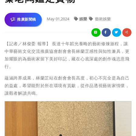
May 01,2024
娛樂
藝術娛樂
推廣新聞稿
【記者／林俊委 報導】 長達十年韜光養晦的藝術修煉旅程，讓
中華藝術文化交流推廣協會創會會長林蘭芷感性與知性兼具，更
加耀眼的為藝術家留下美好印記，藏在心底深處的創作魂恣意飛
行。
蘊涵跨界成果，林蘭芷站在創會會長高度，初心不完全是為自己
的益處，希望能對於所在環境有貢獻，從作品透視藝術家情懷，
讓觀者解讀共鳴。