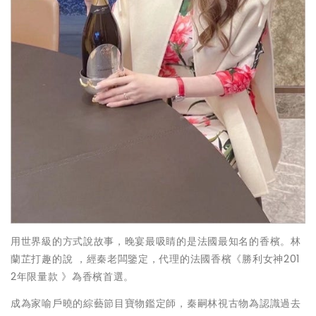
用世界級的方式說故事，晚宴最吸睛的是法國最知名的香檳。林
蘭芷打趣的說 ，經秦老闆鑒定，代理的法國香檳《勝利女神201
2年限量款 》為香檳首選。
成為家喻戶曉的綜藝節目寶物鑑定師，秦嗣林視古物為認識過去