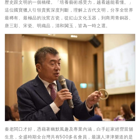
歷史跟文明的一個橋樑。「培養藝術感受力，越看越能看懂。」
這位國寶獵人引領貴賓深度判斷，理解上古代文明，分享全世界
最稀有、最極品的汝窯古瓷，從紅山文化玉器，到商周青銅器、
唐三彩、宋瓷、明織品，清和闐玉，皆為一時之選。
秦老闆口才好，憑藉著幽默風趣及專業內涵，白手起家經營當舖
生意，全盛時期全台灣共有500多名會員，最讓人津津樂道的是