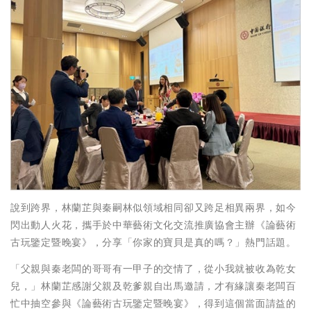
說到跨界，林蘭芷與秦嗣林似領域相同卻又跨足相異兩界，如今
閃出動人火花，攜手於中華藝術文化交流推廣協會主辦《論藝術
古玩鑒定暨晚宴》，分享「你家的寶貝是真的嗎？」熱門話題。
「父親與秦老闆的哥哥有一甲子的交情了，從小我就被收為乾女
兒，」林蘭芷感謝父親及乾爹親自出馬邀請，才有緣讓秦老闆百
忙中抽空參與《論藝術古玩鑒定暨晚宴》，得到這個當面請益的