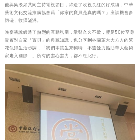
他與吳淡如共同主持電視節目，締造了收視長紅的好成績，中華
藝術文化交流推廣協會藉「你家的寶貝是真的嗎？」座談機會多
切磋，收獲滿滿。
晚宴演說締造了熱烈的互動氛圍，掌聲久久不歇，豐足50位至尊
貴賓對自家「寶貝」的典藏知識，也分享到林蘭芷大大方方的繁
花似錦生活步調，「我們本該生來獨特，不遺餘力協助華人藝術
家走入國際，」所有的盡心盡力，都不枉此行。