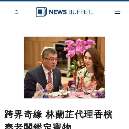
回到首頁
新聞稿分類
登入
刊登
跨界奇緣 林蘭芷代理香檳
秦老闆鑑定寶物