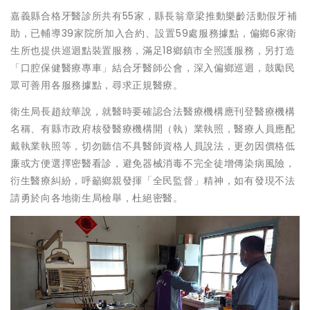
嘉義縣合格牙醫診所共有55家，縣長翁章梁推動樂齡活動假牙補
助，已輔導39家院所加入合約、設置59處服務據點，偏鄉6家衛
生所也提供巡迴點裝置服務，滿足18鄉鎮市全照護服務，另打造
「口腔保健醫療專車」結合牙醫師公會，深入偏鄉巡迴，鼓勵民
眾可善用各服務據點，尋求正規醫療。
衛生局長趙紋華說，就醫時要確認合法醫療機構應刊登醫療機構
名稱、有縣市政府核發醫療機構開（執）業執照，醫療人員應配
戴執業執照等，切勿聽信不具醫師資格人員說法，更勿因價格低
廉或方便選擇密醫看診，避免器械消毒不完全徒增傳染病風險，
衍生醫療糾紛，呼籲鄉親發揮「全民監督」精神，如有發現不法
請勇於向各地衛生局檢舉，杜絕密醫。