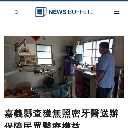
回到首頁
新聞稿分類
登入
刊登
嘉義縣查獲無照密牙醫送辦
保障民眾醫療權益