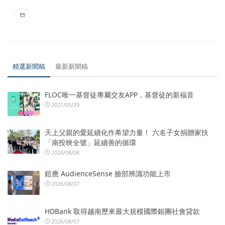
精選新聞稿
最新新聞稿
FLOC唯一基督徒專屬交友APP，基督徒的新福音
2021/03/29
天上父親的愛延續化作希望力量！ 六名子女捐贈家扶
「南投映全號」延續善的循環
2026/08/08
鎧應 AudienceSense 臉部辨識功能上市
2026/08/07
HDBank 取得越南歷來最大規模國際銀團社會貸款
2026/08/07