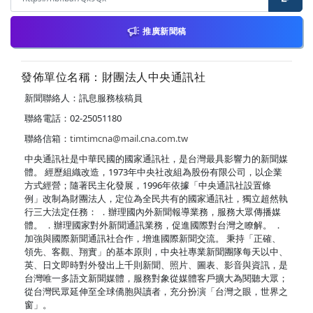
推廣新聞稿
發佈單位名稱：財團法人中央通訊社
新聞聯絡人：訊息服務核稿員
聯絡電話：02-25051180
聯絡信箱：
timtimcna@mail.cna.com.tw
中央通訊社是中華民國的國家通訊社，是台灣最具影響力的新聞媒
體。 經歷組織改造，1973年中央社改組為股份有限公司，以企業
方式經營；隨著民主化發展，1996年依據「中央通訊社設置條
例」改制為財團法人，定位為全民共有的國家通訊社，獨立超然執
行三大法定任務： ．辦理國內外新聞報導業務，服務大眾傳播媒
體。 ．辦理國家對外新聞通訊業務，促進國際對台灣之瞭解。 ．
加強與國際新聞通訊社合作，增進國際新聞交流。 秉持「正確、
領先、客觀、翔實」的基本原則，中央社專業新聞團隊每天以中、
英、日文即時對外發出上千則新聞、照片、圖表、影音與資訊，是
台灣唯一多語文新聞媒體，服務對象從媒體客戶擴大為閱聽大眾；
從台灣民眾延伸至全球僑胞與讀者，充分扮演「台灣之眼，世界之
窗」。