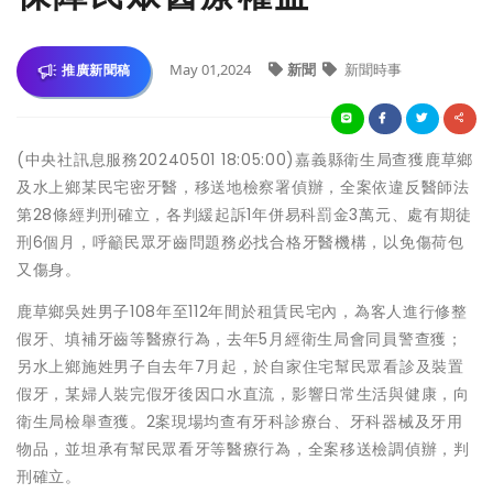
May 01,2024
新聞
新聞時事
推廣新聞稿
(中央社訊息服務20240501 18:05:00)嘉義縣衛生局查獲鹿草鄉
及水上鄉某民宅密牙醫，移送地檢察署偵辦，全案依違反醫師法
第28條經判刑確立，各判緩起訴1年併易科罰金3萬元、處有期徒
刑6個月，呼籲民眾牙齒問題務必找合格牙醫機構，以免傷荷包
又傷身。
鹿草鄉吳姓男子108年至112年間於租賃民宅內，為客人進行修整
假牙、填補牙齒等醫療行為，去年5月經衛生局會同員警查獲；
另水上鄉施姓男子自去年7月起，於自家住宅幫民眾看診及裝置
假牙，某婦人裝完假牙後因口水直流，影響日常生活與健康，向
衛生局檢舉查獲。2案現場均查有牙科診療台、牙科器械及牙用
物品，並坦承有幫民眾看牙等醫療行為，全案移送檢調偵辦，判
刑確立。