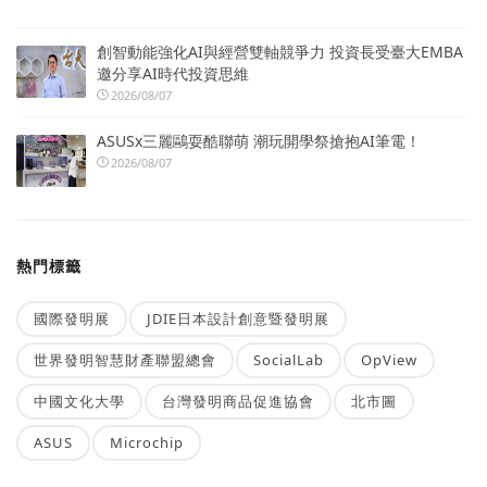
創智動能強化AI與經營雙軸競爭力 投資長受臺大EMBA
邀分享AI時代投資思維
2026/08/07
ASUSx三麗鷗耍酷聯萌 潮玩開學祭搶抱AI筆電！
2026/08/07
熱門標籤
國際發明展
JDIE日本設計創意暨發明展
世界發明智慧財產聯盟總會
SocialLab
OpView
中國文化大學
台灣發明商品促進協會
北市圖
ASUS
Microchip