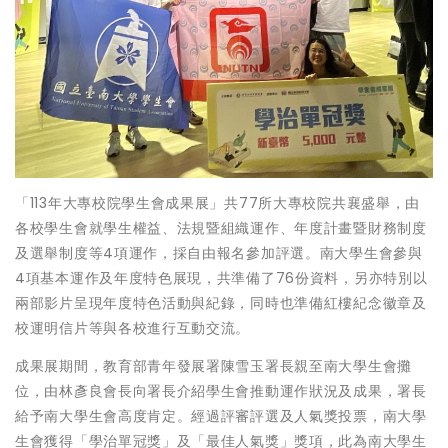
「113年大專校院學生會成果展」共77所大專校院共襄盛舉，由
各校學生會就學生權益、法規暨組織運作、年度計畫暨財務制度
及選舉制度等4項運作，採自由報名參加評選。南大學生會參與
4項基本運作及年度特色展現，共準備了76份資料，另亦特別以
兩部影片呈現年度特色活動與紀錄，同時也準備紅樓紀念徽章及
校運明信片等與各校進行互動交流。
成果展期間，教育部青年發展署陳雪玉署長親至南大學生會攤
位，由林彥良會長向署長介紹學生會推動運作狀況及成果，署長
給予南大學生會高度肯定。經過評審評選及人氣獎投票，南大學
生會獲得「學治單冠獎」及「最佳人氣獎」獎項，此為南大學生