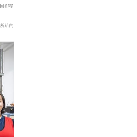
間回鄉移
練所給的