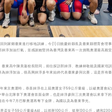
日回到家鄉臺東進行移地訓練，今(1)日饒慶鈴縣長及臺東縣體育會理
郭婞淳加油打氣，並感謝她堅持為臺灣及臺東再一次挑戰奧運最高殿
、臺東高中陳美蓮校長陪同，前往探訪郭婞淳、教練林敬能及國家培
料為婞淳加油，很高興婞淳多年來始終代表臺東參與比賽，這是所有
0年東京奧運時，恭喜婞淳在上屆奧運女子59公斤量級，以破奧運會紀
績為中華台北隊拿下奧運會首面金牌，也是婞淳參與三次奧運會以來拿下
能在今年7月巴黎奧運再奪下金牌，為國以及為臺東爭光。
盃女子59公斤量級A組，以抓舉100公斤、挺舉130公斤，總和230