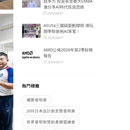
競爭力 投資長受臺大EMBA
邀分享AI時代投資思維
2026/08/07
ASUSx三麗鷗耍酷聯萌 潮玩
開學祭搶抱AI筆電！
2026/08/07
AMD公佈2026年第2季財務
報告
2026/08/07
熱門標籤
國際發明展
JDIE日本設計創意暨發明展
世界發明智慧財產聯盟總會