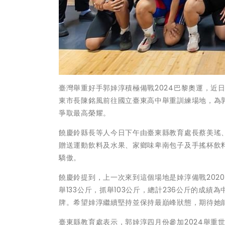
臺灣舉重好手郭婞淳積極備戰2024巴黎奧運，近
東市長陳銘風前往國立臺東高中舉重訓練場地，為
爭取最高榮耀。
饒慶鈴縣長等人今日下午由臺東縣教育處長蔡美瑤
贈送運動飲料及水果、家鄉味卑南包子及手搖杯飲
驕傲。
饒慶鈴提到，上一次來到這個場地是婞淳備戰202
舉133公斤，抓舉103公斤，總計236公斤的成
牌。希望婞淳繼續堅持並保持最巔峰狀態，期待她
臺東縣教育處表示，郭婞淳四月份參加2024舉重世界