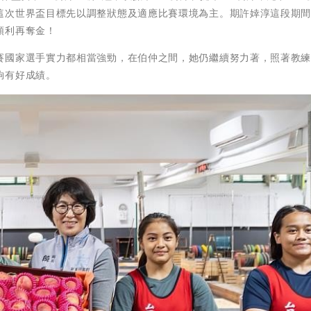
這次世界盃目標先以調整狀態及適應比賽環境為主。期許婞淳這段期
順利再奪金！
賽國家選手實力都相當強勁，在伯仲之間，她仍繼續努力著，照著教
夠有好成績。