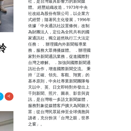
社，是台灣最具影響力的新聞媒
體。 經歷組織改造，1973年中央
社改組為股份有限公司，以企業方
式經營；隨著民主化發展，1996年
依據「中央通訊社設置條例」改制
為財團法人，定位為全民共有的國
家通訊社，獨立超然執行三大法定
任務： ．辦理國內外新聞報導業
鈴
務，服務大眾傳播媒體。 ．辦理國
家對外新聞通訊業務，促進國際對
台灣之瞭解。 ．加強與國際新聞通
訊社合作，增進國際新聞交流。 秉
持「正確、領先、客觀、翔實」的
基本原則，中央社專業新聞團隊每
天以中、英、日文即時對外發出上
千則新聞、照片、圖表、影音與資
訊，是台灣唯一多語文新聞媒體，
服務對象從媒體客戶擴大為閱聽大
眾；從台灣民眾延伸至全球僑胞與
讀者，充分扮演「台灣之眼，世界
之窗」。