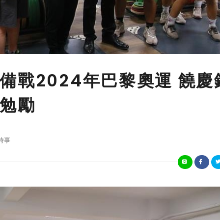
備戰2024年巴黎奧運 饒慶
勉勵
時事