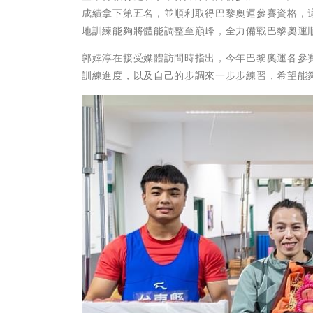
成績拿下第五名，並順利取得巴黎奧運參賽資格，
地訓練能夠將體能調整至巔峰，全力備戰巴黎奧運
郭婞淳在接受媒體訪問時指出，今年巴黎奧運各參
訓練進度，以及自己的步調來一步步練習，希望能