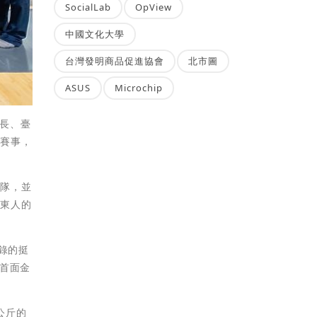
SocialLab
OpView
中國文化大學
台灣發明商品促進協會
北市圖
ASUS
Microchip
事長、臺
堂賽事，
訓隊，並
臺東人的
錄的挺
的首面金
公斤的