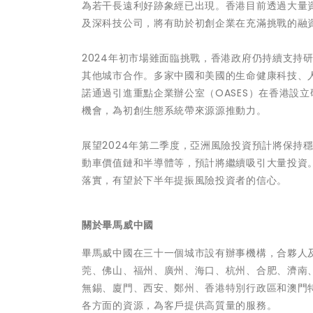
為若干長遠利好跡象經已出現。香港目前透過大量
及深科技公司，將有助於初創企業在充滿挑戰的融
2024年初市場雖面臨挑戰，香港政府仍持續支持
其他城市合作。多家中國和美國的生命健康科技、
諾通過引進重點企業辦公室（OASES）在香港設立
機會，為初創生態系統帶來源源推動力。
展望2024年第二季度，亞洲風險投資預計將保持
動車價值鏈和半導體等，預計將繼續吸引大量投資
落實，有望於下半年提振風險投資者的信心。
關於畢馬威中國
畢馬威中國在三十一個城市設有辦事機構，合夥人及
莞、佛山、福州、廣州、海口、杭州、合肥、濟南
無錫、廈門、西安、鄭州、香港特別行政區和澳門
各方面的資源，為客戶提供高質量的服務。