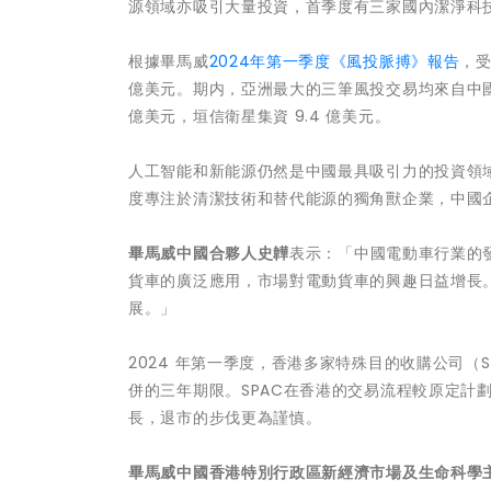
源領域亦吸引大量投資，首季度有三家國內潔淨科
根據畢馬威
2024年第一季度《風投脈搏》報告
，受
億美元。期内，亞洲最大的三筆風投交易均來自中國，
億美元，垣信衛星集資 9.4 億美元。
人工智能和新能源仍然是中國最具吸引力的投資領域
度專注於清潔技術和替代能源的獨角獸企業，中國
畢馬威中國合夥人史韡
表示：「中國電動車行業的
貨車的廣泛應用，市場對電動貨車的興趣日益增長
展。」
2024 年第一季度，香港多家特殊目的收購公司（
併的三年期限。SPAC在香港的交易流程較原定計
長，退市的步伐更為謹慎。
畢馬威中國香港特別行政區新經濟市場及生命科學