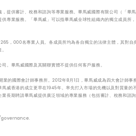
織，提供審計、稅務和諮詢等專業服務。畢馬威國際有限公司（「畢
提供專業服務。「畢馬威」可以指畢馬威全球性組織內的獨立成員所
過265，000名專業人員。各成員所均為各自獨立的法律主體，其對自
任。
公司。畢馬威國際及其關聯實體不提供任何客戶服務。
開業的國際會計師事務所。2012年8月1日，畢馬威成為四大會計師事
馬威香港的成立更早在1945年。率先打入市場的先機以及對質量的
企業長期聘請畢馬威提供廣泛領域的專業服務（包括審計、稅務和諮
vernance.