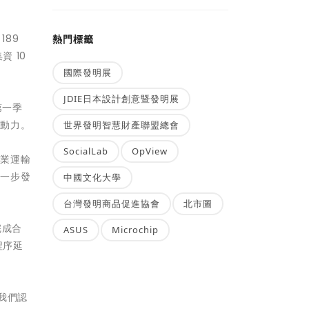
189
熱門標籤
 10
國際發明展
JDIE日本設計創意暨發明展
第一季
芯動力。
世界發明智慧財產聯盟總會
SocialLab
OpView
工業運輸
進一步發
中國文化大學
台灣發明商品促進協會
北市圖
完成合
ASUS
Microchip
程序延
我們認