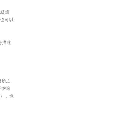
馬威國
，也可以
身描述
務所之
不懈追
詢），也