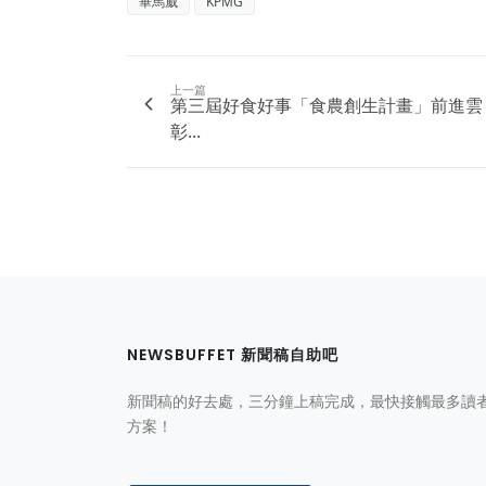
畢馬威
KPMG
上一篇
第三屆好食好事「食農創生計畫」前進雲
彰...
NEWSBUFFET 新聞稿自助吧
新聞稿的好去處，三分鐘上稿完成，最快接觸最多讀
方案！