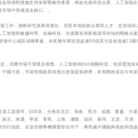
資金和便利措施支持各類戰略性產業，例如先進科技企業、人工智能
資市場中填補資金缺口。」
研發工作，推動研究成果商業化、培育本地初創企業和人才，並加強與
人工智能和數據科學、金融科技、先進製造和新能源等領域的戰略企
研發中心或區域辦事處，未來幾年將投資超過50億美元並創造逾1.3萬
穩定，消費市場可望逐步復甦。人工智能和ESG相關科技，包括電池技
。中國方面，市場預期政府或推出政策提振經濟，若有關政策在今年
員工超過15，000名，分佈在北京、長春、長沙、成都、重慶、大連
、南京、南通、寧波、青島、上海、瀋陽、深圳、蘇州、太原、天津
特別行政區。在這些辦事機構緊密合作下，畢馬威中國能夠高效和迅