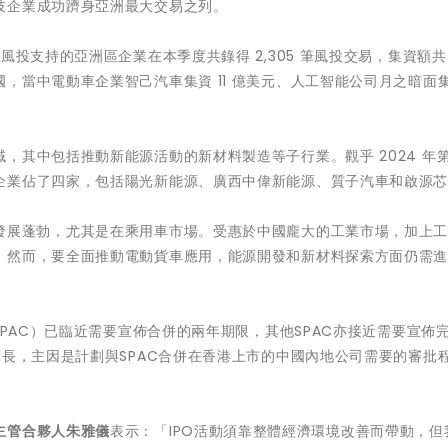
技企業成功躋身亞洲最大交易之列。
風投支持的亞洲區企業在本季度共錄得 2,305 筆風投交易，集資額共 
當中電動車企業智己汽車集資 11 億美元、人工智能公司月之暗面集資
，其中包括推動新能源活動的新材料製造等子行業。觀乎 2024 年
企業佔了四家，包括陽光新能源、廣西中偉新能源、質子汽車和啟源
發展蓬勃，尤其是在乘用車市場。受惠於中國龐大的工業市場，加上
。然而，要全面推動電動貨車應用，能源開發和新材料探索方面仍需
SPAC）已臨近需要宣佈合併的兩年期限，其他SPAC亦接近需要宣佈
劃長，主因是計劃與SPAC合併在香港上市的中國內地公司需要的審批
主管合夥人朱雅儀
表示：「IPO活動須靠整體經濟環境改善而帶動，但