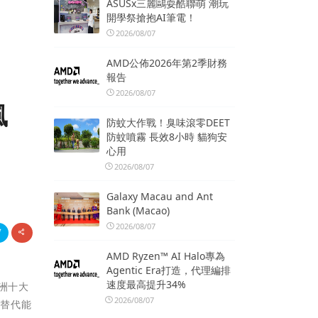
ASUSx三麗鷗耍酷聯萌 潮玩
開學祭搶抱AI筆電！
2026/08/07
AMD公佈2026年第2季財務
報告
2026/08/07
風
防蚊大作戰！臭味滾零DEET
防蚊噴霧 長效8小時 貓狗安
心用
2026/08/07
Galaxy Macau and Ant
Bank (Macao)
2026/08/07
AMD Ryzen™ AI Halo專為
Agentic Era打造，代理編排
速度最高提升34%
亞洲十大
2026/08/07
與替代能