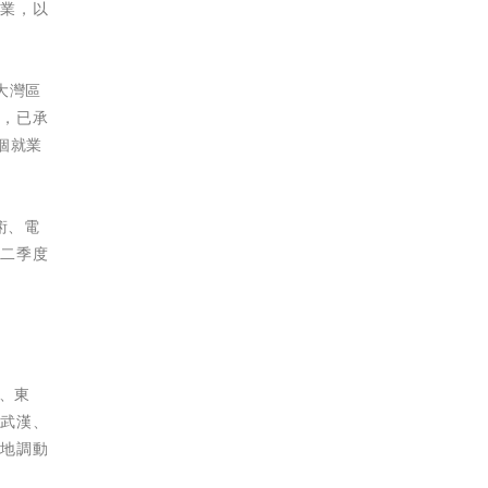
企業，以
大灣區
業，已承
個就業
術、電
第二季度
、東
、武漢、
速地調動