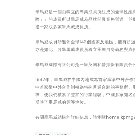
畢馬威是一個由獨立的專業成員所組成的全球性組
際」）的成員所以畢馬威為品牌開展業務營運，並
指一家或多家畢馬威成員所。
畢馬威成員所遍佈全球143個國家及地區，擁有超
亦是如此。各畢馬威成員所獨立承擔自身義務與責
畢馬威國際有限公司是一家英國私營擔保有限責任
1992年，畢馬威在中國內地成為首家獲準中外合作
中首家從中外合作制轉為特殊普通合夥的事務所。畢
求，使我們積累了豐富的行業經驗，中國多家知名
反映了畢馬威的領導地位。
有關畢馬威結構的詳細信息，請瀏覽home.kpmg/go