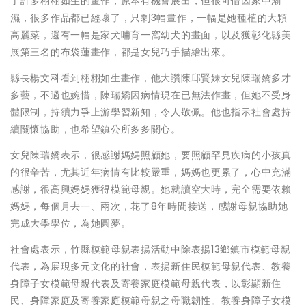
了許多栩栩如生的畫作，原本有機會展出，但很可惜因家中潮
濕，很多作品都已經壞了，只剩3幅畫作，一幅是她種植的大顆
高麗菜，還有一幅是家犬哺育一窩幼犬的畫面，以及獲彰化縣美
展第三名的布袋蓮畫作，都是女兒巧手描繪出來。
縣長楊文科看到栩栩如生畫作，他大讚陳邱賢妹女兒陳瑞嬌多才
多藝，不過也婉惜，陳瑞嬌因病情現在已無法作畫，但她不受身
體限制，持續力爭上游學習新知，令人敬佩。他也指示社會處持
續關懷協助，也希望鎮公所多多關心。
女兒陳瑞嬌表示，很感謝媽媽照顧她，要照顧罕見疾病的小孩真
的很辛苦，尤其近年病情有比較嚴重，媽媽也更累了，心中充滿
感謝，很高興媽媽獲得模範母親。她就讀空大時，完全需要依賴
媽媽，每個月去一、兩次，花了8年時間接送，感謝母親協助她
完成大學學位，為她圓夢。
社會處表示，竹縣模範母親表揚活動中除表揚13鄉鎮市模範母親
代表，為展現多元文化的社會，表揚新住民模範母親代表、教養
身障子女模範母親代表及寄養家庭模範母親代表，以彰顯新住
民、身障家庭及寄養家庭模範母親之母職韌性。教養身障子女模