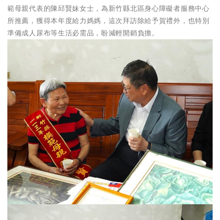
範母親代表的陳邱賢妹女士，為新竹縣北區身心障礙者服務中心
所推薦，獲得本年度給力媽媽，這次拜訪除給予賀禮外，也特別
準備成人尿布等生活必需品，盼減輕開銷負擔。