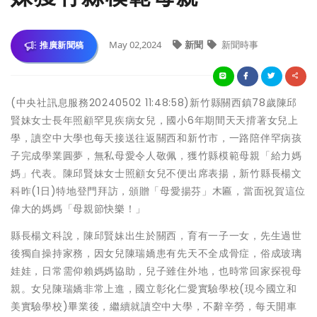
May 02,2024
新聞
新聞時事
推廣新聞稿
(中央社訊息服務20240502 11:48:58)新竹縣關西鎮78歲陳邱
賢妹女士長年照顧罕見疾病女兒，國小6年期間天天揹著女兒上
學，讀空中大學也每天接送往返關西和新竹市，一路陪伴罕病孩
子完成學業圓夢，無私母愛令人敬佩，獲竹縣模範母親「給力媽
媽」代表。陳邱賢妹女士照顧女兒不便出席表揚，新竹縣長楊文
科昨(1日)特地登門拜訪，頒贈「母愛揚芬」木匾，當面祝賀這位
偉大的媽媽「母親節快樂！」
縣長楊文科說，陳邱賢妹出生於關西，育有一子一女，先生過世
後獨自操持家務，因女兒陳瑞嬌患有先天不全成骨症，俗成玻璃
娃娃，日常需仰賴媽媽協助，兒子雖住外地，也時常回家探視母
親。女兒陳瑞嬌非常上進，國立彰化仁愛實驗學校(現今國立和
美實驗學校)畢業後，繼續就讀空中大學，不辭辛勞，每天開車