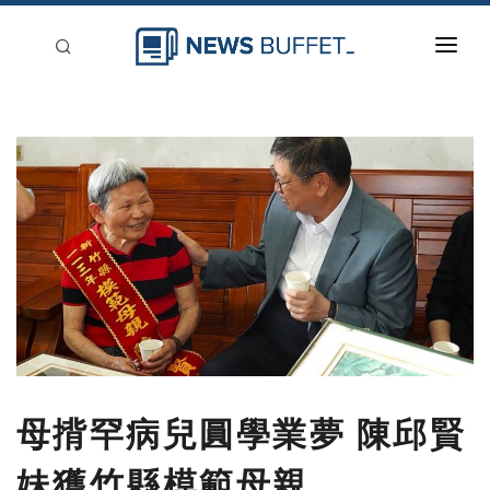
回到首頁
新聞稿分類
登入
刊登
母揹罕病兒圓學業夢 陳邱賢
妹獲竹縣模範母親