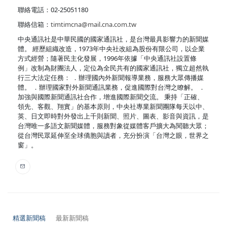
聯絡電話：02-25051180
聯絡信箱：
timtimcna@mail.cna.com.tw
中央通訊社是中華民國的國家通訊社，是台灣最具影響力的新聞媒
體。 經歷組織改造，1973年中央社改組為股份有限公司，以企業
方式經營；隨著民主化發展，1996年依據「中央通訊社設置條
例」改制為財團法人，定位為全民共有的國家通訊社，獨立超然執
行三大法定任務： ．辦理國內外新聞報導業務，服務大眾傳播媒
體。 ．辦理國家對外新聞通訊業務，促進國際對台灣之瞭解。 ．
加強與國際新聞通訊社合作，增進國際新聞交流。 秉持「正確、
領先、客觀、翔實」的基本原則，中央社專業新聞團隊每天以中、
英、日文即時對外發出上千則新聞、照片、圖表、影音與資訊，是
台灣唯一多語文新聞媒體，服務對象從媒體客戶擴大為閱聽大眾；
從台灣民眾延伸至全球僑胞與讀者，充分扮演「台灣之眼，世界之
窗」。
精選新聞稿
最新新聞稿