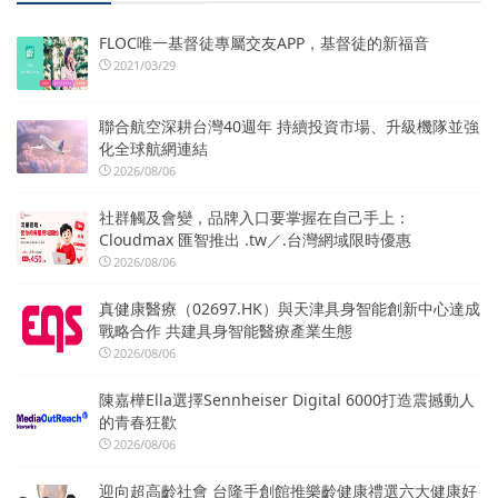
FLOC唯一基督徒專屬交友APP，基督徒的新福音
2021/03/29
聯合航空深耕台灣40週年 持續投資市場、升級機隊並強
化全球航網連結
2026/08/06
社群觸及會變，品牌入口要掌握在自己手上：
Cloudmax 匯智推出 .tw／.台灣網域限時優惠
2026/08/06
真健康醫療（02697.HK）與天津具身智能創新中心達成
戰略合作 共建具身智能醫療產業生態
2026/08/06
陳嘉樺Ella選擇Sennheiser Digital 6000打造震撼動人
的青春狂歡
2026/08/06
迎向超高齡社會 台隆手創館推樂齡健康禮選六大健康好