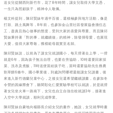
送女兒從關西到新竹市，花了8年時間，讓女兒取得大學文憑，
一生只為照顧孩子，精神令人敬佩。
楊文科提到，陳邱賢妹年過半百後，還積極參與地方活動，像是
打鼓、跳土風舞等，8年前，也參加金山里社區發展協會擔任志
工，盡責且熱心做事的態度，受到大家的喜愛與尊重。而且陳邱
賢妹秉持著「對的事，就繼續做」的精神，除發揮母愛，也展現
大愛，值得大家尊敬，獲模範母親實至名歸。
陳邱賢妹說，以前為了讓女兒就讀國小，每天揹著去上學，一揹
就是6年，因為孩子無法自理，也要在旁協助，10時還要回家採
菜、洗衣及煮飯，11時送便當給孩子吃，當時還要協助先生務農
割草餵6條牛。國小畢業後，到處詢問哪裡還能讓女兒讀書，後
來進入新竹德蘭兒童中心，之後女兒還希望繼續讀書，在參加冬
令營的因緣際會下，聽聞彰化仁愛實驗學校可以就讀，於是就揹
著女兒坐火車一路南下，女兒也自立自強住校就讀3年，接著進
入空中大學就讀，順利完成學業。
陳邱賢妹自豪地向楊縣長介紹女兒的畫作，她說，女兒就學時畫