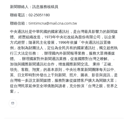
新聞聯絡人：訊息服務核稿員
聯絡電話：02-25051180
聯絡信箱：
timtimcna@mail.cna.com.tw
中央通訊社是中華民國的國家通訊社，是台灣最具影響力的新聞媒
體。 經歷組織改造，1973年中央社改組為股份有限公司，以企業
方式經營；隨著民主化發展，1996年依據「中央通訊社設置條
例」改制為財團法人，定位為全民共有的國家通訊社，獨立超然執
行三大法定任務： ．辦理國內外新聞報導業務，服務大眾傳播媒
體。 ．辦理國家對外新聞通訊業務，促進國際對台灣之瞭解。 ．
加強與國際新聞通訊社合作，增進國際新聞交流。 秉持「正確、
領先、客觀、翔實」的基本原則，中央社專業新聞團隊每天以中、
英、日文即時對外發出上千則新聞、照片、圖表、影音與資訊，是
台灣唯一多語文新聞媒體，服務對象從媒體客戶擴大為閱聽大眾；
從台灣民眾延伸至全球僑胞與讀者，充分扮演「台灣之眼，世界之
窗」。