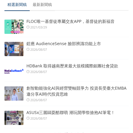
精選新聞稿
最新新聞稿
FLOC唯一基督徒專屬交友APP，基督徒的新福音
2021/03/29
鎧應 AudienceSense 臉部辨識功能上市
2026/08/07
HDBank 取得越南歷來最大規模國際銀團社會貸款
2026/08/07
創智動能強化AI與經營雙軸競爭力 投資長受臺大EMBA
邀分享AI時代投資思維
2026/08/07
ASUSx三麗鷗耍酷聯萌 潮玩開學祭搶抱AI筆電！
2026/08/07