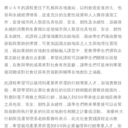
將ＵＳＲ的課程更往下扎根與在地連結，以利創造促進持久、包
容和永續經濟增長，促進充分的生產性就業和人人獲得適當工
作，促使城市與人類居住具包容、安全、韌性及永續性，並確保
永續的消費和生產模出促使城市與人類居住具包容、安全、韌性
及永續性。此課程上課場域搬到左鎮地區，藉由學生們藉由實地
探勘與業師的導覽，可更加認識左鎮地區之人文與地理位置現
況，藉由業師的在地創生經驗融入課堂中，更教導學生們撰寫企
業左鎮社會責任企劃案，希望此課程可訓練學生們關懷社區發
展，在教與學的成果來對社會有所貢獻，讓學生們可延伸到畢業
後回鄉或對社會社區有所規劃與輔導在地創生之涵義。
此課程希望可以栽培到產業界所需的行銷專業人才，加強實務技
能，希望學習到企業社會責任的社區行銷精髓的實務技能面向，
對應到電子商務之商區行銷，並融入到ESG帶來使左鎮地區傳承
之具包容、安全、韌性及永續性，讓學生們將來畢業後可以去幫
助規劃與執行更多的社區在地創生相關之計畫或活動。 南臺科大
行銷與流通管理系老師蔡雅玲表示，此次社會實踐課程走出教
室，希望栽培產業界所需的ESG與企業倫理和行銷專業人才，加