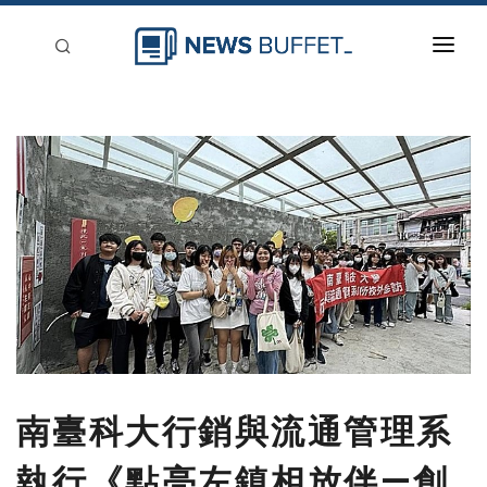
回到首頁
新聞稿分類
登入
刊登
南臺科大行銷與流通管理系
執行《點亮左鎮相放伴—創