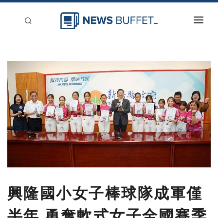
回到首頁
新聞稿分類
登入
刊登
興隆國小女子棒球隊成軍僅
半年 勇奪軟式女子全國賽季