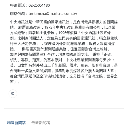
聯絡電話：02-25051180
聯絡信箱：
timtimcna@mail.cna.com.tw
中央通訊社是中華民國的國家通訊社，是台灣最具影響力的新聞媒
體。 經歷組織改造，1973年中央社改組為股份有限公司，以企業
方式經營；隨著民主化發展，1996年依據「中央通訊社設置條
例」改制為財團法人，定位為全民共有的國家通訊社，獨立超然執
行三大法定任務： ．辦理國內外新聞報導業務，服務大眾傳播媒
體。 ．辦理國家對外新聞通訊業務，促進國際對台灣之瞭解。 ．
加強與國際新聞通訊社合作，增進國際新聞交流。 秉持「正確、
領先、客觀、翔實」的基本原則，中央社專業新聞團隊每天以中、
英、日文即時對外發出上千則新聞、照片、圖表、影音與資訊，是
台灣唯一多語文新聞媒體，服務對象從媒體客戶擴大為閱聽大眾；
從台灣民眾延伸至全球僑胞與讀者，充分扮演「台灣之眼，世界之
窗」。
精選新聞稿
最新新聞稿