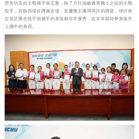
勞苦功高的主戰捕手張芷熏，除了力扛強敵通霄國小之役的主戰
投手，其餘四場皆蹲滿全場，並屢獲主播與球評的讚賞，球評肯
定張芷熏在投手與捕手的表現都非常優秀，也非常期待畢業後升
上國中的表現。