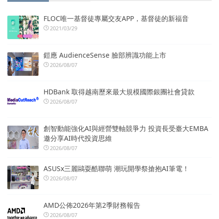
FLOC唯一基督徒專屬交友APP，基督徒的新福音
2021/03/29
鎧應 AudienceSense 臉部辨識功能上市
2026/08/07
HDBank 取得越南歷來最大規模國際銀團社會貸款
2026/08/07
創智動能強化AI與經營雙軸競爭力 投資長受臺大EMBA
邀分享AI時代投資思維
2026/08/07
ASUSx三麗鷗耍酷聯萌 潮玩開學祭搶抱AI筆電！
2026/08/07
AMD公佈2026年第2季財務報告
2026/08/07