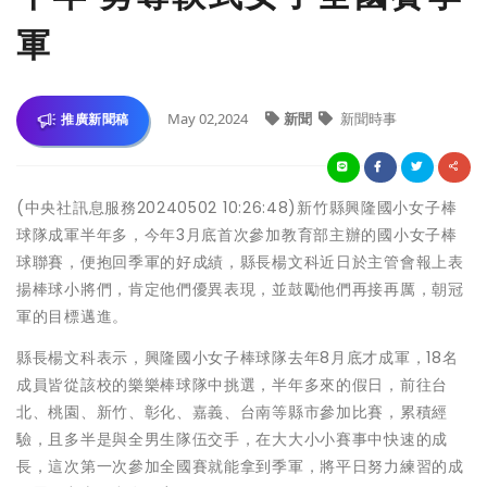
軍
May 02,2024
新聞
新聞時事
推廣新聞稿
(中央社訊息服務20240502 10:26:48)新竹縣興隆國小女子棒
球隊成軍半年多，今年3月底首次參加教育部主辦的國小女子棒
球聯賽，便抱回季軍的好成績，縣長楊文科近日於主管會報上表
揚棒球小將們，肯定他們優異表現，並鼓勵他們再接再厲，朝冠
軍的目標邁進。
縣長楊文科表示，興隆國小女子棒球隊去年8月底才成軍，18名
成員皆從該校的樂樂棒球隊中挑選，半年多來的假日，前往台
北、桃園、新竹、彰化、嘉義、台南等縣市參加比賽，累積經
驗，且多半是與全男生隊伍交手，在大大小小賽事中快速的成
長，這次第一次參加全國賽就能拿到季軍，將平日努力練習的成