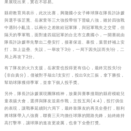
果展現出來，實在不容易。
縣府教育局表示，此次比賽，興隆國小女子棒球隊在隊長許詠媛
與選手張芷熏、岳家萱等三大強投帶領下晉級八強，雖於四強戰
中遇到小亂流，以兩分之差敗給冠軍隊，與冠軍戰失之交臂，但
隔天的季軍戰，面對連四屆冠軍的台北市立農國小，一開賽就由
隊長許詠媛率先擊出二壘安打，接著保送、暴投，葉晉妤補上安
打，加上盜壘、失誤，一舉攻下3分，一局下因失誤而失1分，二
局上再攻下2分。
有了隊友的火力支援，岳家萱也投得更有信心，最終完投失1分
(非自責分)，僅被對手敲出1支安打，投出9次三振，拿下勝投，
幫助球隊獲得季軍，並拿下個人投手獎。
另外，隊長許詠媛展現團隊精神，放棄與賽事撞期的縣府模範兒
童表揚大會，選擇與隊友並肩作戰，主投五局(4:4)，投打俱佳
的表現，讓戰事延續到六局下，最終靠隊友的再見全壘打，順利
將球隊帶入八強賽，聯賽三天均擔任球隊的開路先鋒，始終維持
高打擊率，讓球隊的進攻更凌厲，也拿下全壘打獎。