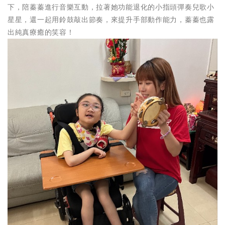
下，陪蓁蓁進行音樂互動，拉著她功能退化的小指頭彈奏兒歌小
星星，還一起用鈴鼓敲出節奏，來提升手部動作能力，蓁蓁也露
出純真療癒的笑容！