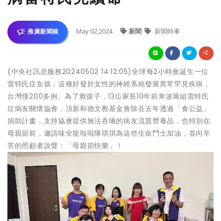
May 02,2024
新聞
新聞時事
推廣新聞稿
(中央社訊息服務20240502 14:12:05)全球每2小時會誕生一位
雷特氏症女孩，這種好發於女性的神經系統發展異常罕見疾病，
台灣僅200多例。為了救孩子，13位家長10年前奔波籌組雷特氏
症病友關懷協會，頂新和德文教基金會除在去年透過「食公益」
捐助計畫，支持協會提供無法吞嚥的病友流質營養品，也特別在
母親節前，邀請味全龍啦啦隊琪琪為這些生命鬥士加油，並向辛
苦的照顧者說聲：「母親節快樂」！