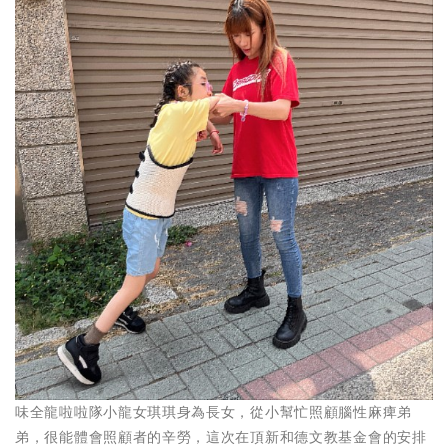
味全龍啦啦隊小龍女琪琪身為長女，從小幫忙照顧腦性麻痺弟
弟，很能體會照顧者的辛勞，這次在頂新和德文教基金會的安排