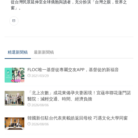
從台灣民眾延伸至全球僑胞與讀者，充分扮演「台灣之眼，世界之
窗」。
精選新聞稿
最新新聞稿
FLOC唯一基督徒專屬交友APP，基督徒的新福音
2021/03/29
「北上次數」成花東備孕夫妻困境！宜蘊串聯花蓮門諾
醫院：減輕交通、時間、經濟負擔
2026/08/06
韓國新任駐台代表黃載皓返回母校 巧遇文化大學同窗
2026/08/06