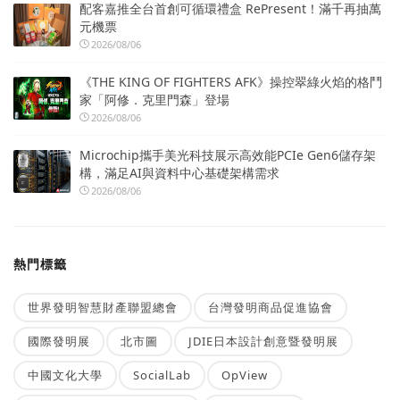
配客嘉推全台首創可循環禮盒 RePresent！滿千再抽萬
元機票
2026/08/06
《THE KING OF FIGHTERS AFK》操控翠綠火焰的格鬥
家「阿修．克里門森」登場
2026/08/06
Microchip攜手美光科技展示高效能PCIe Gen6儲存架
構，滿足AI與資料中心基礎架構需求
2026/08/06
熱門標籤
世界發明智慧財產聯盟總會
台灣發明商品促進協會
國際發明展
北市圖
JDIE日本設計創意暨發明展
中國文化大學
SocialLab
OpView