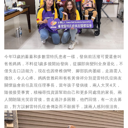
今年13歲的蓁蓁和多數雷特氏患者一樣，發病前活潑可愛還會叫
爸爸媽媽，不料從1歲多後開始發病，從腦部病變到全身退化，不
僅失去口語能力，現在也因脊椎側彎、腳部肌肉萎縮，走路需人
攙扶，令人心疼。媽媽曾雅莉和爸爸黃偉祥分別是雷特氏症病友
關懷協會前任及現任理事長，當年孩子發病後，兩人大哭4天，
隨後接受事實，積極尋找資源幫助自己和更多同處境的家長。兩
人開朗陽光笑容背後，曾走過許多困難，他們回憶，有一次去募
款，對方誤解雷特氏症會傳染而不願握手，讓兩人感到很沮喪。