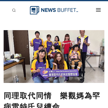
回到首頁
新聞稿分類
登入
刊登
同理取代同情 樂觀媽為罕
病雷特氏兒續命