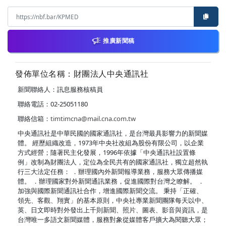
推廣新聞稿
發佈單位名稱：財團法人中央通訊社
新聞聯絡人：訊息服務核稿員
聯絡電話：02-25051180
聯絡信箱：
timtimcna@mail.cna.com.tw
中央通訊社是中華民國的國家通訊社，是台灣最具影響力的新聞媒
體。 經歷組織改造，1973年中央社改組為股份有限公司，以企業
方式經營；隨著民主化發展，1996年依據「中央通訊社設置條
例」改制為財團法人，定位為全民共有的國家通訊社，獨立超然執
行三大法定任務： ．辦理國內外新聞報導業務，服務大眾傳播媒
體。 ．辦理國家對外新聞通訊業務，促進國際對台灣之瞭解。 ．
加強與國際新聞通訊社合作，增進國際新聞交流。 秉持「正確、
領先、客觀、翔實」的基本原則，中央社專業新聞團隊每天以中、
英、日文即時對外發出上千則新聞、照片、圖表、影音與資訊，是
台灣唯一多語文新聞媒體，服務對象從媒體客戶擴大為閱聽大眾；