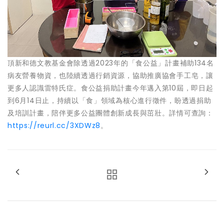
頂新和德文教基金會除透過2023年的「食公益」計畫補助134名
病友營養物資，也陸續透過行銷資源，協助推廣協會手工皂，讓
更多人認識雷特氏症。食公益捐助計畫今年邁入第10屆，即日起
到6月14日止，持續以「食」領域為核心進行徵件，盼透過捐助
及培訓計畫，陪伴更多公益團體創新成長與茁壯。詳情可查詢：
https://reurl.cc/3XDWz8
。