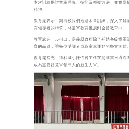
本次訓練探討童軍理論、技能及領導方法，並實際
精神。
教育處表示，期待校長們透過木章訓練，深入了解
育領導者的特質，將童軍教育推廣到全齡教育中。
教育處進一步指出，嘉義縣政府除了補助各級童軍
育的品質，讓每位受訓者成為童軍運動的堅實後盾
教育處補充，祥和國小陳怡君主任在開訓當日通過
成為嘉義縣童軍領導人的新生力軍。