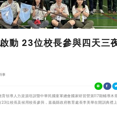
啟動 23位校長參與四天三
時事
嘉義縣童軍教育領導人力資源培訓暨中華民國童軍總會國家研習營第117期輔導木
有23位校長及候用校長參與，嘉義縣政府教育處長李美華在開訓典禮
。