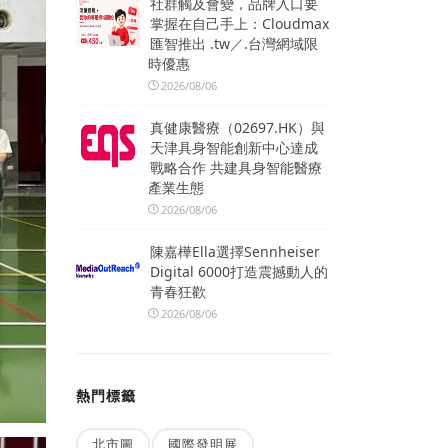
社群觸及會變，品牌入口要
掌握在自己手上：Cloudmax
匯智推出 .tw／.台灣網域限
時優惠
2026/08/06
真健康醫療（02697.HK）與
天津具身智能創新中心達成
戰略合作 共建具身智能醫療
產業生態
2026/08/06
陳嘉樺Ella選擇Sennheiser
Digital 6000打造震撼動人的
青春狂歡
2026/08/06
熱門標籤
北市圖
國際發明展