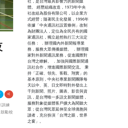
社，是台灣最具影響力的新聞媒
體。 經歷組織改造，1973年中央
社改組為股份有限公司，以企業方
式經營；隨著民主化發展，1996年
依據「中央通訊社設置條例」改制
為財團法人，定位為全民共有的國
家通訊社，獨立超然執行三大法定
任務： ．辦理國內外新聞報導業
夜
務，服務大眾傳播媒體。 ．辦理國
家對外新聞通訊業務，促進國際對
台灣之瞭解。 ．加強與國際新聞通
訊社合作，增進國際新聞交流。 秉
持「正確、領先、客觀、翔實」的
基本原則，中央社專業新聞團隊每
天以中、英、日文即時對外發出上
千則新聞、照片、圖表、影音與資
訊，是台灣唯一多語文新聞媒體，
服務對象從媒體客戶擴大為閱聽大
章訓練
眾；從台灣民眾延伸至全球僑胞與
上鼓勵校
讀者，充分扮演「台灣之眼，世界
之窗」。