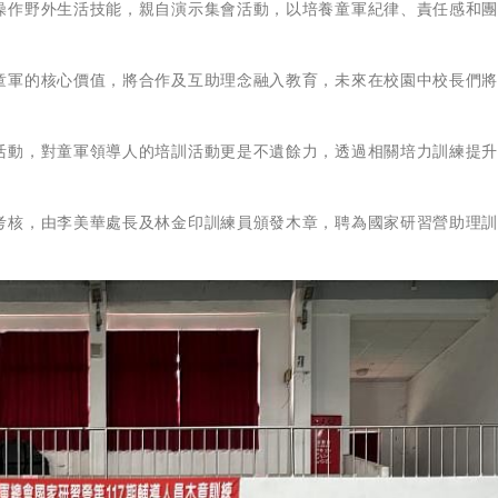
操作野外生活技能，親自演示集會活動，以培養童軍紀律、責任感和
童軍的核心價值，將合作及互助理念融入教育，未來在校園中校長們
活動，對童軍領導人的培訓活動更是不遺餘力，透過相關培力訓練提
。
考核，由李美華處長及林金印訓練員頒發木章，聘為國家研習營助理