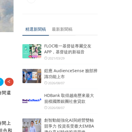
精選新聞稿
最新新聞稿
FLOC唯一基督徒專屬交友
APP，基督徒的新福音
2021/03/29
鎧應 AudienceSense 臉部辨
識功能上市
2026/08/07
時間還
HDBank 取得越南歷來最大
規模國際銀團社會貸款
2026/08/07
創智動能強化AI與經營雙軸
時間上
競爭力 投資長受臺大EMBA
組合和
邀分享AI時代投資思維