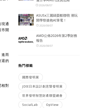
2026/08/07
ASUSx三麗鷗耍酷聯萌 潮玩
開學祭搶抱AI筆電！
表現通
2026/08/07
股市開
AMD公佈2026年第2季財務
報告
2026/08/07
，進而
衰退的
熱門標籤
國際發明展
間相對
JDIE日本設計創意暨發明展
世界發明智慧財產聯盟總會
SocialLab
OpView