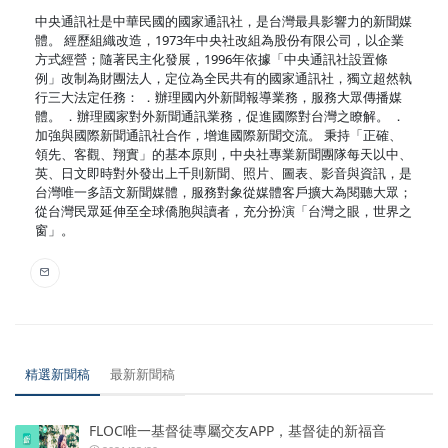
中央通訊社是中華民國的國家通訊社，是台灣最具影響力的新聞媒
體。 經歷組織改造，1973年中央社改組為股份有限公司，以企業
方式經營；隨著民主化發展，1996年依據「中央通訊社設置條
例」改制為財團法人，定位為全民共有的國家通訊社，獨立超然執
行三大法定任務： ．辦理國內外新聞報導業務，服務大眾傳播媒
體。 ．辦理國家對外新聞通訊業務，促進國際對台灣之瞭解。 ．
加強與國際新聞通訊社合作，增進國際新聞交流。 秉持「正確、
領先、客觀、翔實」的基本原則，中央社專業新聞團隊每天以中、
英、日文即時對外發出上千則新聞、照片、圖表、影音與資訊，是
台灣唯一多語文新聞媒體，服務對象從媒體客戶擴大為閱聽大眾；
從台灣民眾延伸至全球僑胞與讀者，充分扮演「台灣之眼，世界之
窗」。
精選新聞稿
最新新聞稿
FLOC唯一基督徒專屬交友APP，基督徒的新福音