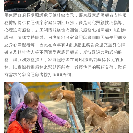
屏東縣政府長期照護處長陳桂敏表示，屏東縣家庭照顧者支持服
務據點提供長照個案家庭個別性服務，像是到宅照顧技巧指導、
心理諮商服務，志工關懷服務也有團體式服務包括照顧知能訓練
課程、情緒支持團體。另考量部分家庭照顧者同時照顧長照個案
及身心障礙者等，因此在今年有4處據點服務對象擴充至身心障
礙者及精神病人等不同類型家庭照顧者，期待透過共融式的服
務，讓服務效益擴大，家庭照顧者在同1個據點就獲得多元的服
務。以實際行動服務來幫助照顧者，減輕他們的照顧負荷，歡迎
有需求的家庭照顧者撥打1966洽詢。