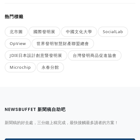
熱門標籤
北市圖
國際發明展
中國文化大學
SocialLab
OpView
世界發明智慧財產聯盟總會
JDIE日本設計創意暨發明展
台灣發明商品促進協會
Microchip
永春分館
NEWSBUFFET 新聞稿自助吧
新聞稿的好去處，三分鐘上稿完成，最快接觸最多讀者的方案！