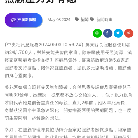
May 03,2024
新聞
新聞時事
推廣新聞稿
(中央社訊息服務20240503 10:56:24) 屏東縣長照服務使用者
約2萬1,700人，對於失能失智的家庭，除鼓勵使用長照資源，減
輕家庭照顧者負擔並提升照顧品質外，屏東縣政府透過5處家庭
照顧者支持據點，陪伴家庭照顧者，提供多元協助措施，照顧他
們身心靈健康。
美花阿姨獨自照顧先天智能障礙，合併思覺失調症及憂鬱症兒子
阿明30餘年，她總說「從來都不放心交給別人」，似乎親力親為
才能代表她是個善盡責任的母親。直到2年前，她因年紀漸長、
身體狀況因小中風急速退化，開始擔憂阿明的照顧問題，也一度
萌生帶阿明一起解脫的想法。
幸好，在照顧管理專員協助轉介至家庭照顧者關懷據點，經家照
專員與志工的關懷、陪伴和支持，協助連結相關資源，藉由個別