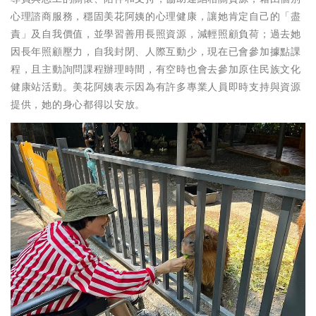
心理諮商服務，穩固美花阿姨的心理健康，讓她肯定自己的「盡
責」及自我價值，並學習善用長照資源，減輕照顧負荷；過去她
因長年照顧壓力，自我封閉、人際互動少，現在已會參加據點課
程，且主動詢問課程辦理時間，有空時也會去參加原住民族文化
健康站活動。美花阿姨表示因為有許多專業人員即時支持與資源
提供，她的身心都得以安放。