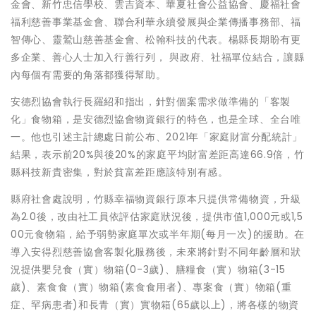
金會、新竹忠信學校、雲吉資本、華夏社會公益協會、慶福社會
福利慈善事業基金會、聯合利華永續發展與企業傳播事務部、福
智傳心、靈鷲山慈善基金會、松翰科技的代表。楊縣長期盼有更
多企業、善心人士加入行善行列， 與政府、社福單位結合，讓縣
內每個有需要的角落都獲得幫助。
安德烈協會執行長羅紹和指出，針對個案需求做準備的「客製
化」食物箱，是安德烈協會物資銀行的特色，也是全球、全台唯
一。他也引述主計總處日前公布、2021年「家庭財富分配統計」
結果，表示前20%與後20%的家庭平均財富差距高達66.9倍，竹
縣科技新貴密集，對於貧富差距應該特別有感。
縣府社會處說明，竹縣幸福物資銀行原本只提供常備物資，升級
為2.0後，改由社工員依評估家庭狀況後，提供市值1,000元或1,5
00元食物箱，給予弱勢家庭單次或半年期(每月一次)的援助。在
導入安得烈慈善協會客製化服務後，未來將針對不同年齡層和狀
況提供嬰兒食（實）物箱(0-3歲)、膳糧食（實）物箱(3-15
歲)、素食食（實）物箱(素食食用者)、專案食（實）物箱(重
症、罕病患者)和長青（實）實物箱(65歲以上)，將各樣的物資