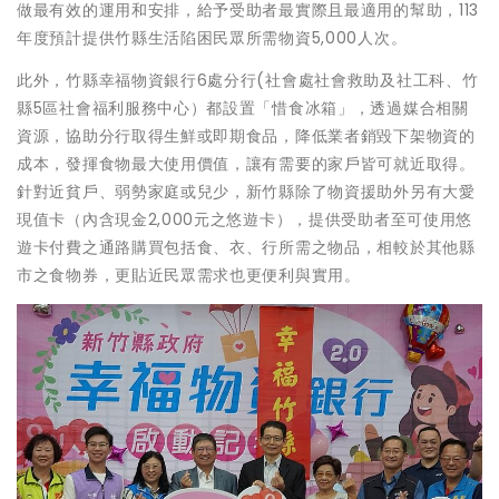
做最有效的運用和安排，給予受助者最實際且最適用的幫助，113
年度預計提供竹縣生活陷困民眾所需物資5,000人次。
此外，竹縣幸福物資銀行6處分行(社會處社會救助及社工科、竹
縣5區社會福利服務中心）都設置「惜食冰箱」，透過媒合相關
資源，協助分行取得生鮮或即期食品，降低業者銷毀下架物資的
成本，發揮食物最大使用價值，讓有需要的家戶皆可就近取得。
針對近貧戶、弱勢家庭或兒少，新竹縣除了物資援助外另有大愛
現值卡（內含現金2,000元之悠遊卡），提供受助者至可使用悠
遊卡付費之通路購買包括食、衣、行所需之物品，相較於其他縣
市之食物券，更貼近民眾需求也更便利與實用。