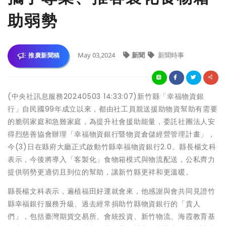
助弱勢
May 03,2024
新聞
新聞時事
推廣新聞稿
(中央社訊息服務20240503 14:33:07)新竹縣「幸福物資銀
行」自民國99年成立以來，都由社工員親送援助物資幫助有需要
的脆弱家庭和急難家庭，為提升社會援助能量，委託社團法人安
得烈慈善協會辦理「幸福物資銀行暨物資倉儲經營管理計畫」，
今(3)日在縣府大廳正式啟動竹縣幸福物資銀行2.0。縣長楊文科
表示，今後將導入「客製化」食物箱模式與物流配送，公私齊力
提供弱勢更適切且到位的幫助，讓新竹縣更祥和更溫暖。
縣長楊文科表示，遍植福田好運就會來，他感謝與會共同見證竹
縣幸福銀行服務升級、過去經常捐助竹縣物資銀行的「貴人
們」，包括臺灣期貨交易所、會統投資、新竹物流、海霞教育基