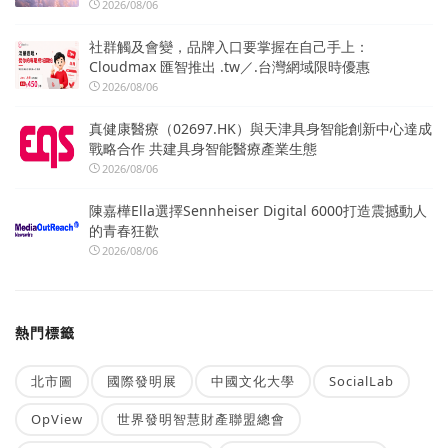
2026/08/06
社群觸及會變，品牌入口要掌握在自己手上：
Cloudmax 匯智推出 .tw／.台灣網域限時優惠
2026/08/06
真健康醫療（02697.HK）與天津具身智能創新中心達成
戰略合作 共建具身智能醫療產業生態
2026/08/06
陳嘉樺Ella選擇Sennheiser Digital 6000打造震撼動人
的青春狂歡
2026/08/06
熱門標籤
北市圖
國際發明展
中國文化大學
SocialLab
OpView
世界發明智慧財產聯盟總會