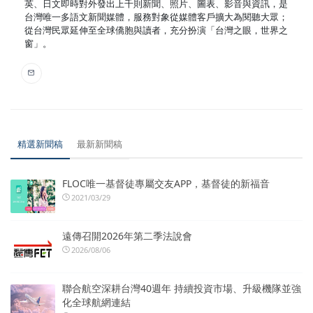
英、日文即時對外發出上千則新聞、照片、圖表、影音與資訊，是
台灣唯一多語文新聞媒體，服務對象從媒體客戶擴大為閱聽大眾；
從台灣民眾延伸至全球僑胞與讀者，充分扮演「台灣之眼，世界之
窗」。
精選新聞稿
最新新聞稿
FLOC唯一基督徒專屬交友APP，基督徒的新福音
2021/03/29
遠傳召開2026年第二季法說會
2026/08/06
聯合航空深耕台灣40週年 持續投資市場、升級機隊並強
化全球航網連結