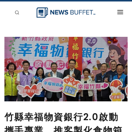
回到首頁
新聞稿分類
登入
刊登
竹縣幸福物資銀行2.0啟動
攜手專業、推客製化食物箱