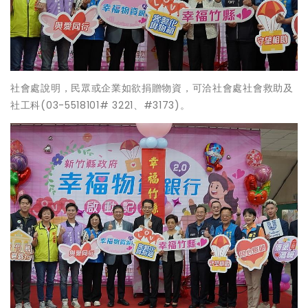
社會處說明，民眾或企業如欲捐贈物資，可洽社會處社會救助及
社工科(03-5518101# 3221、#3173)。