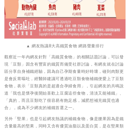
▲ 網友熱議8大高鐵質食物 網路聲量排行
觀察近一年內網友針對「高鐵質食物」的相關話題討論，可以發
現「豆類」因含有豐富的鐵質而備受社群討論，有網友就在討論
區分享自身補鐵經驗，因為自己孕期食量時好時壞，碰到肉類更
是會反胃嘔吐，經醫師建議可透過吃豆類食物補鐵便愛上了豆類
食物，表示「豆類真的是超適合孕婦食用」，引起網友的共鳴說
道「我也是懷孕後開始喜歡上豆腐這些食物，清淡又能補鐵」、
「真的，而且豆類吃了很容易有飽足感，減肥想補充鐵質也適
合」，成為不少網友的補鐵首選之一。
另外「堅果」也是引起網友熱議的補鐵食物，像是腰果因為是鐵
含量最高的堅果，同時又含有優質油脂以及蛋白質，是在堅果類