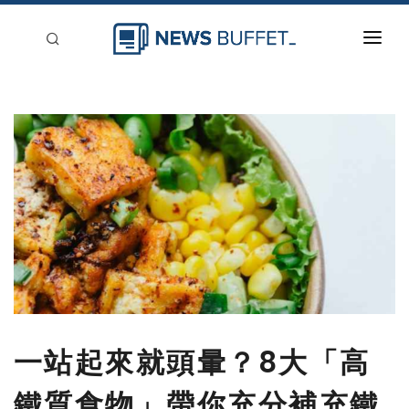
回到首頁
新聞稿分類
登入
刊登
一站起來就頭暈？8大「高
鐵質食物」帶你充分補充鐵