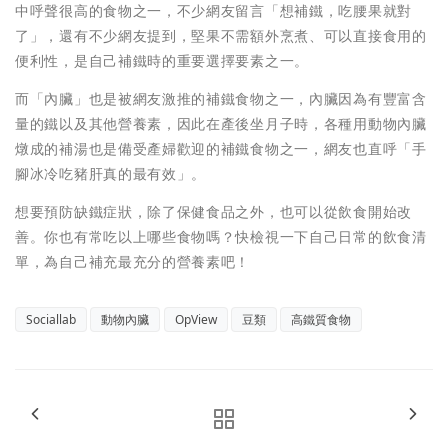
中呼聲很高的食物之一，不少網友留言「想補鐵，吃腰果就對
了」，還有不少網友提到，堅果不需額外烹煮、可以直接食用的
便利性，是自己補鐵時的重要選擇要素之一。
而「內臟」也是被網友激推的補鐵食物之一，內臟因為有豐富含
量的鐵以及其他營養素，因此在產後坐月子時，各種用動物內臟
燉成的補湯也是備受產婦歡迎的補鐵食物之一，網友也直呼「手
腳冰冷吃豬肝真的最有效」。
想要預防缺鐵症狀，除了保健食品之外，也可以從飲食開始改
善。你也有常吃以上哪些食物嗎？快檢視一下自己日常的飲食清
單，為自己補充最充分的營養素吧！
Sociallab
動物內臟
OpView
豆類
高鐵質食物