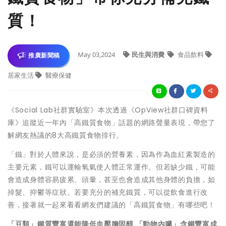
質！
May 03,2024
民生與消費
食品飲料
推廣新聞稿
居家生活
醫療保健
《Social Lab社群實驗室》本次透過《OpView社群口碑資料
庫》追蹤近一年內「高鐵質食物」話題的網路聲量表現，帶您了
解網友熱議的8大高鐵質食物排行。
「鐵」對於人體來說，是必須的營養素，因為作為血紅素製造的
主要元素，鐵可以運輸氧氣使人體正常運作。但若缺少鐵，可能
會造成身體容易疲累、頭暈，甚至也會造成其他身體的負擔，如
掉髮、抑鬱等症狀。若要充分的補充鐵質，可以從飲食進行改
善，接著就一起來看看網友們建議的「高鐵質食物」有哪些吧！
「豆類」鐵質豐富還能降低血壓膽固醇 「動物內臟」含鐵豐富成