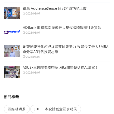
鎧應 AudienceSense 臉部辨識功能上市
2026/08/07
HDBank 取得越南歷來最大規模國際銀團社會貸款
2026/08/07
創智動能強化AI與經營雙軸競爭力 投資長受臺大EMBA
邀分享AI時代投資思維
2026/08/07
ASUSx三麗鷗耍酷聯萌 潮玩開學祭搶抱AI筆電！
2026/08/07
熱門標籤
國際發明展
JDIE日本設計創意暨發明展