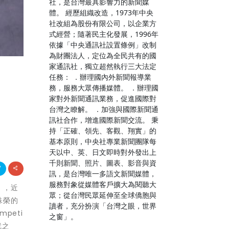
社，是台灣最具影響力的新聞媒
體。 經歷組織改造，1973年中央
社改組為股份有限公司，以企業方
式經營；隨著民主化發展，1996年
依據「中央通訊社設置條例」改制
為財團法人，定位為全民共有的國
家通訊社，獨立超然執行三大法定
任務： ．辦理國內外新聞報導業
務，服務大眾傳播媒體。 ．辦理國
家對外新聞通訊業務，促進國際對
台灣之瞭解。 ．加強與國際新聞通
訊社合作，增進國際新聞交流。 秉
持「正確、領先、客觀、翔實」的
基本原則，中央社專業新聞團隊每
天以中、英、日文即時對外發出上
千則新聞、照片、圖表、影音與資
訊，是台灣唯一多語文新聞媒體，
服務對象從媒體客戶擴大為閱聽大
」，近
眾；從台灣民眾延伸至全球僑胞與
殊榮的
讀者，充分扮演「台灣之眼，世界
peti
之窗」。
就之