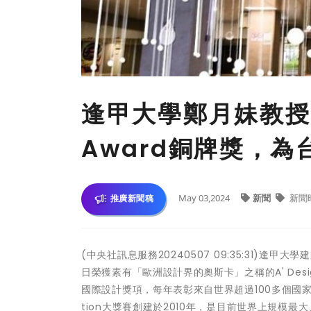
逢甲大學鄭月妹教授「
Award銅牌獎，
May 03,2024
新聞
新聞
推廣新聞稿
(中央社訊息服務20240507 09:35:31
日榮獲素有「歐洲設計界的奧斯卡」之稱的A' Design
國際設計獎項，每年表彰來自世界超過100多個國家之設計
tion大獎賽創建於2010年，是目前世界上規模