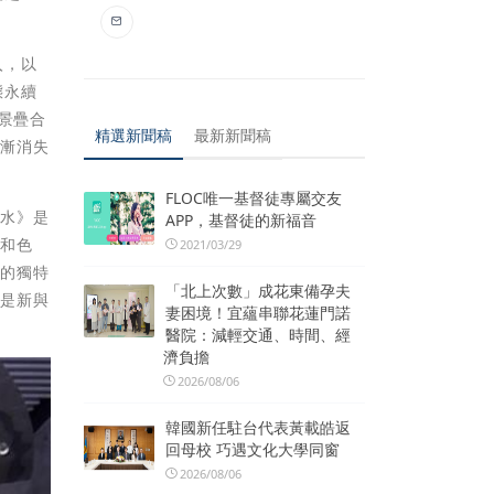
入，以
態永續
景疊合
精選新聞稿
最新新聞稿
逐漸消失
FLOC唯一基督徒專屬交友
尚水》是
APP，基督徒的新福音
光和色
2021/03/29
師的獨特
「北上次數」成花東備孕夫
，是新與
妻困境！宜蘊串聯花蓮門諾
醫院：減輕交通、時間、經
濟負擔
2026/08/06
韓國新任駐台代表黃載皓返
回母校 巧遇文化大學同窗
2026/08/06