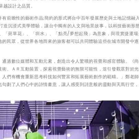
最卓越設計之品質。
件有前瞻性的藝術作品;簡約的形式將台中百年發展歷史與土地記憶融
技打造沉浸式美學體驗，讓台中獨有的人文與地景故事，以科技藝術形
」、「菸草花」、「圳水」、「點亮/夢想起飛」為意象，與現實捷運場
地的民眾，從世界各地而來的旅客都可以共同體驗這些在城市開發中
，通過數位媒體和互動元素，創造出令人驚嘆的視覺和感官體驗。《
技術、ＡＲ互動裝置，探索視覺藝術的無限可能性，並引發觀眾對於
，人們有機會重新思考科技如何豐富和拓展藝術創作的範疇。」鄭老
也勾劃了人們心中的詩情畫意，讓人感受到詩意般的靈動與天馬行空