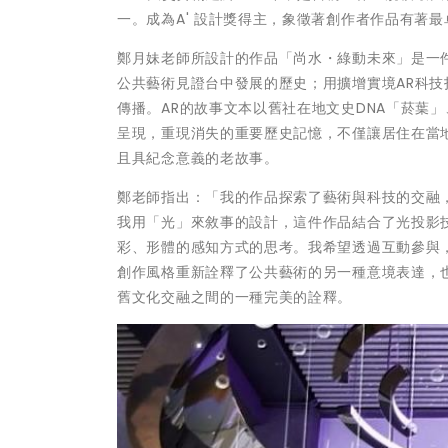
一。成為A' 設計獎得主，象徵著創作者作品有著
鄭月妹老師所設計的作品「尚水・綠動未來」是一
公共藝術見證台中發展的歷史；用擴增實境AR科
傳播。AR的故事文本以舊社在地文史DNA「菸葉
呈現，重現消失的重要歷史記憶，不僅讓居住在當
且具紀念意義的老故事。
鄭老師指出：「我的作品探索了藝術與科技的交融
我用「光」來敘事的設計，這件作品結合了光投影
彩、形體的感知方式的思考。我希望透過互動參與
創作風格重新詮釋了公共藝術的另一種意境表達，
舊文化交融之間的一種完美的詮釋。