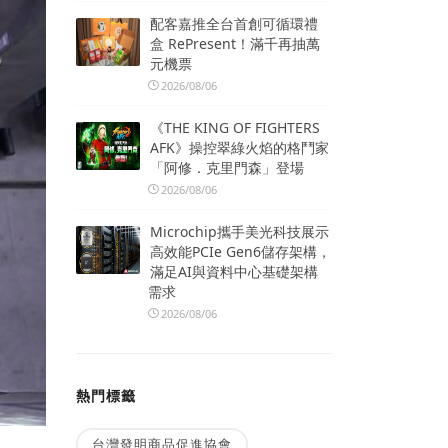
配客嘉推全台首創可循環禮
盒 RePresent！滿千再抽萬
元機票
2026/08/06
《THE KING OF FIGHTERS
AFK》操控翠綠火焰的格鬥家
「阿修．克里門森」登場
2026/08/06
Microchip攜手美光科技展示
高效能PCIe Gen6儲存架構，
滿足AI與資料中心基礎架構
需求
2026/08/06
熱門標籤
台灣發明商品促進協會