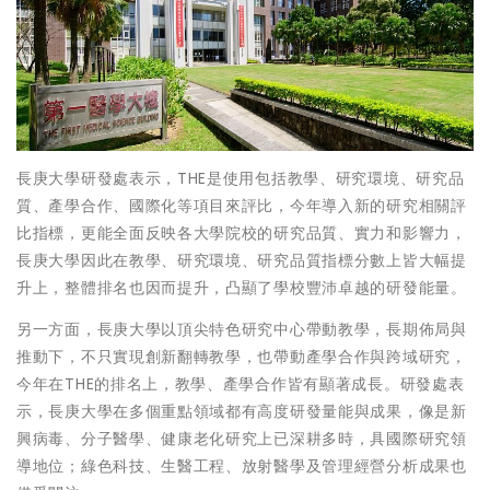
長庚大學研發處表示，THE是使用包括教學、研究環境、研究品
質、產學合作、國際化等項目來評比，今年導入新的研究相關評
比指標，更能全面反映各大學院校的研究品質、實力和影響力，
長庚大學因此在教學、研究環境、研究品質指標分數上皆大幅提
升上，整體排名也因而提升，凸顯了學校豐沛卓越的研發能量。
另一方面，長庚大學以頂尖特色研究中心帶動教學，長期佈局與
推動下，不只實現創新翻轉教學，也帶動產學合作與跨域研究，
今年在THE的排名上，教學、產學合作皆有顯著成長。研發處表
示，長庚大學在多個重點領域都有高度研發量能與成果，像是新
興病毒、分子醫學、健康老化研究上已深耕多時，具國際研究領
導地位；綠色科技、生醫工程、放射醫學及管理經營分析成果也