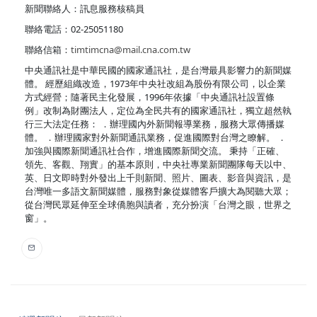
新聞聯絡人：訊息服務核稿員
聯絡電話：02-25051180
聯絡信箱：
timtimcna@mail.cna.com.tw
中央通訊社是中華民國的國家通訊社，是台灣最具影響力的新聞媒
體。 經歷組織改造，1973年中央社改組為股份有限公司，以企業
方式經營；隨著民主化發展，1996年依據「中央通訊社設置條
例」改制為財團法人，定位為全民共有的國家通訊社，獨立超然執
行三大法定任務： ．辦理國內外新聞報導業務，服務大眾傳播媒
體。 ．辦理國家對外新聞通訊業務，促進國際對台灣之瞭解。 ．
加強與國際新聞通訊社合作，增進國際新聞交流。 秉持「正確、
領先、客觀、翔實」的基本原則，中央社專業新聞團隊每天以中、
英、日文即時對外發出上千則新聞、照片、圖表、影音與資訊，是
台灣唯一多語文新聞媒體，服務對象從媒體客戶擴大為閱聽大眾；
從台灣民眾延伸至全球僑胞與讀者，充分扮演「台灣之眼，世界之
窗」。