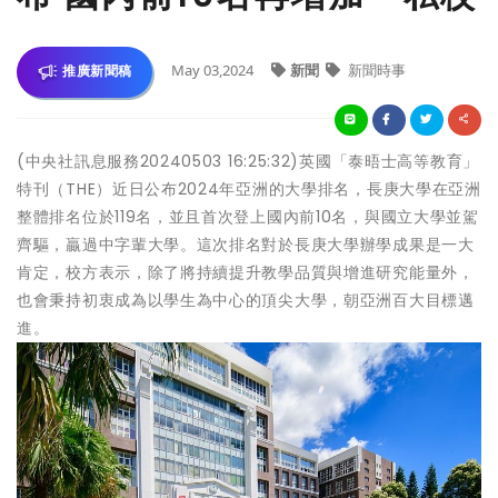
May 03,2024
新聞
新聞時事
推廣新聞稿
(中央社訊息服務20240503 16:25:32)英國「泰晤士高等教育」
特刊（THE）近日公布2024年亞洲的大學排名，長庚大學在亞洲
整體排名位於119名，並且首次登上國內前10名，與國立大學並駕
齊驅，贏過中字輩大學。這次排名對於長庚大學辦學成果是一大
肯定，校方表示，除了將持續提升教學品質與增進研究能量外，
也會秉持初衷成為以學生為中心的頂尖大學，朝亞洲百大目標邁
進。