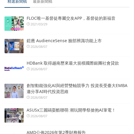
精選新聞稿
最新新聞稿
FLOC唯一基督徒專屬交友APP，基督徒的新福音
2021/03/29
鎧應 AudienceSense 臉部辨識功能上市
2026/08/07
HDBank 取得越南歷來最大規模國際銀團社會貸款
2026/08/07
創智動能強化AI與經營雙軸競爭力 投資長受臺大EMBA
邀分享AI時代投資思維
2026/08/07
ASUSx三麗鷗耍酷聯萌 潮玩開學祭搶抱AI筆電！
2026/08/07
AMD公佈2026年第2季財務報告