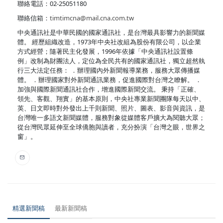
聯絡電話：02-25051180
聯絡信箱：
timtimcna@mail.cna.com.tw
中央通訊社是中華民國的國家通訊社，是台灣最具影響力的新聞媒
體。 經歷組織改造，1973年中央社改組為股份有限公司，以企業
方式經營；隨著民主化發展，1996年依據「中央通訊社設置條
例」改制為財團法人，定位為全民共有的國家通訊社，獨立超然執
行三大法定任務： ．辦理國內外新聞報導業務，服務大眾傳播媒
體。 ．辦理國家對外新聞通訊業務，促進國際對台灣之瞭解。 ．
加強與國際新聞通訊社合作，增進國際新聞交流。 秉持「正確、
領先、客觀、翔實」的基本原則，中央社專業新聞團隊每天以中、
英、日文即時對外發出上千則新聞、照片、圖表、影音與資訊，是
台灣唯一多語文新聞媒體，服務對象從媒體客戶擴大為閱聽大眾；
從台灣民眾延伸至全球僑胞與讀者，充分扮演「台灣之眼，世界之
窗」。
精選新聞稿
最新新聞稿