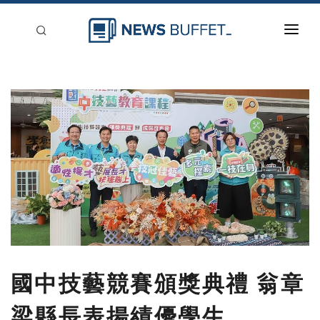
回到首頁
新聞稿分類
登入
刊登
國中技藝競賽頒獎典禮 翁章
梁縣長表揚績優學生