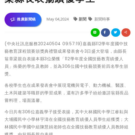
May 04,2024
新聞
新聞時事
推廣新聞稿
(中央社訊息服務20240504 09:57:19)嘉義縣112學年度國中技
藝教育課程競賽頒獎典禮暨成果發表會今3日盛大登場，由縣長
翁章梁親自表揚本縣3位榮獲「112學年度全國技藝教育績優人
員」殊榮的學生及教師，並為306位國中技藝競賽前四名學生頒
獎。
各校學生也在成果發表會中展現電機與電子、動力機械、醫護、
土木與建築等職群的學習成果，還有許多學子紛紛邀請翁縣長品
嘗料理，場面溫馨。
今日共有306位嘉義學子接受表揚，其中大林國民中學江睿耘與
大埔國民中小學林宇濤在全國技藝教育績優人員學生組獲獎；大
林國民中學國中組陳慧娟老師也在全國技藝教育績優人員教師組
獲獎，由翁縣長親自表揚。