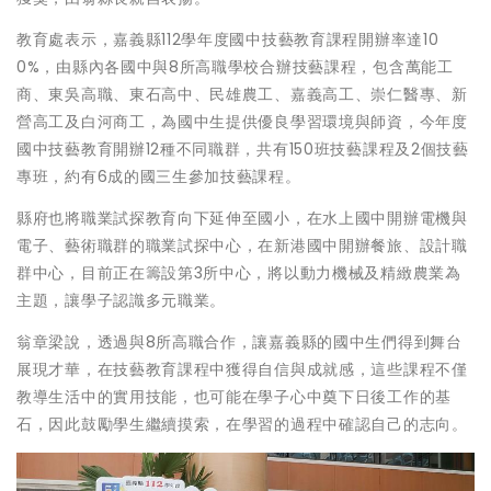
教育處表示，嘉義縣112學年度國中技藝教育課程開辦率達10
0%，由縣內各國中與8所高職學校合辦技藝課程，包含萬能工
商、東吳高職、東石高中、民雄農工、嘉義高工、崇仁醫專、新
營高工及白河商工，為國中生提供優良學習環境與師資，今年度
國中技藝教育開辦12種不同職群，共有150班技藝課程及2個技藝
專班，約有6成的國三生參加技藝課程。
縣府也將職業試探教育向下延伸至國小，在水上國中開辦電機與
電子、藝術職群的職業試探中心，在新港國中開辦餐旅、設計職
群中心，目前正在籌設第3所中心，將以動力機械及精緻農業為
主題，讓學子認識多元職業。
翁章梁說，透過與8所高職合作，讓嘉義縣的國中生們得到舞台
展現才華，在技藝教育課程中獲得自信與成就感，這些課程不僅
教導生活中的實用技能，也可能在學子心中奠下日後工作的基
石，因此鼓勵學生繼續摸索，在學習的過程中確認自己的志向。