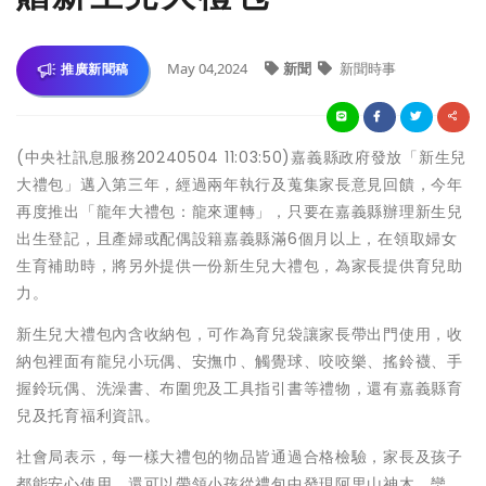
May 04,2024
新聞
新聞時事
推廣新聞稿
(中央社訊息服務20240504 11:03:50)嘉義縣政府發放「新生兒
大禮包」邁入第三年，經過兩年執行及蒐集家長意見回饋，今年
再度推出「龍年大禮包：龍來運轉」，只要在嘉義縣辦理新生兒
出生登記，且產婦或配偶設籍嘉義縣滿6個月以上，在領取婦女
生育補助時，將另外提供一份新生兒大禮包，為家長提供育兒助
力。
新生兒大禮包內含收納包，可作為育兒袋讓家長帶出門使用，收
納包裡面有龍兒小玩偶、安撫巾、觸覺球、咬咬樂、搖鈴襪、手
握鈴玩偶、洗澡書、布圍兜及工具指引書等禮物，還有嘉義縣育
兒及托育福利資訊。
社會局表示，每一樣大禮包的物品皆通過合格檢驗，家長及孩子
都能安心使用，還可以帶領小孩從禮包中發現阿里山神木、欒