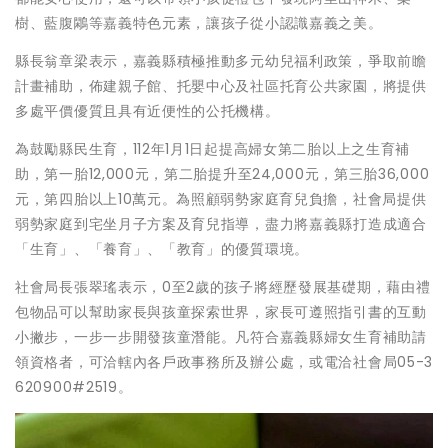
樹、藍腹鷴等嘉義特色元素，讓孩子從小認識嘉義之美。
縣長翁章梁表示，嘉義縣積極推動多元幼兒福利政策，爭取前瞻
計畫補助，佈建親子館、托嬰中心及社區托育公共家園，將提供
多處平價優質且具有近便性的公托機構。
為鼓勵縣民生育，112年1月1日起提高婦女第二胎以上之生育補
助，第一胎12,000元，第二胎提升至24,000元，第三胎36,000
元，第四胎以上10萬元。為照顧弱勢家庭育兒負擔，社會局提供
弱勢家庭到宅坐月子方案及育兒指導，盡力將嘉義縣打造成適合
「生育」、「養育」、「教育」的優質環境。
社會局長張翠瑤表示，0至2歲的孩子將經歷發展基礎期，藉由禮
包物品可以幫助家長與孩童探索世界，家長可遵照指引書的互動
小撇步，一步一步開發孩童潛能。凡符合嘉義縣婦女生育補助請
領資格者，可洽轄內各戶政事務所及辦公處，或電洽社會局05-3
620900#2519。