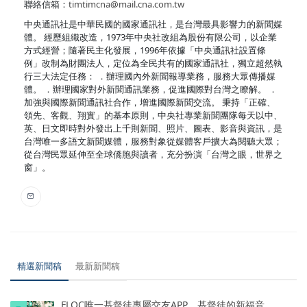
聯絡信箱：
timtimcna@mail.cna.com.tw
中央通訊社是中華民國的國家通訊社，是台灣最具影響力的新聞媒
體。 經歷組織改造，1973年中央社改組為股份有限公司，以企業
方式經營；隨著民主化發展，1996年依據「中央通訊社設置條
例」改制為財團法人，定位為全民共有的國家通訊社，獨立超然執
行三大法定任務： ．辦理國內外新聞報導業務，服務大眾傳播媒
體。 ．辦理國家對外新聞通訊業務，促進國際對台灣之瞭解。 ．
加強與國際新聞通訊社合作，增進國際新聞交流。 秉持「正確、
領先、客觀、翔實」的基本原則，中央社專業新聞團隊每天以中、
英、日文即時對外發出上千則新聞、照片、圖表、影音與資訊，是
台灣唯一多語文新聞媒體，服務對象從媒體客戶擴大為閱聽大眾；
從台灣民眾延伸至全球僑胞與讀者，充分扮演「台灣之眼，世界之
窗」。
精選新聞稿
最新新聞稿
FLOC唯一基督徒專屬交友APP，基督徒的新福音