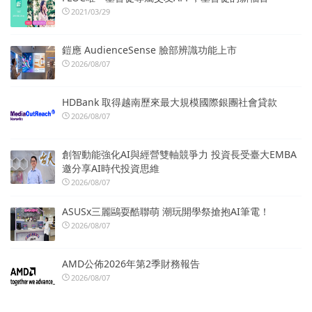
2021/03/29
鎧應 AudienceSense 臉部辨識功能上市
2026/08/07
HDBank 取得越南歷來最大規模國際銀團社會貸款
2026/08/07
創智動能強化AI與經營雙軸競爭力 投資長受臺大EMBA
邀分享AI時代投資思維
2026/08/07
ASUSx三麗鷗耍酷聯萌 潮玩開學祭搶抱AI筆電！
2026/08/07
AMD公佈2026年第2季財務報告
2026/08/07