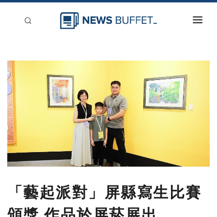
回到首頁
新聞稿分類
登入
刊登
「藝起派對」屏縣寫生比賽
頒獎 作品於屏菸展出