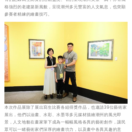
格強烈的老建築新風貌，呈現潮州多元豐富的人文氣息，也突顯
參賽者精練的繪畫技巧。
本次作品展除了展出寫生比賽各組得獎作品，也邀請39位藝術家
展出，他們以油畫、水彩、水墨等多元媒材描繪潮州的風光即
景，人文地貌在畫家筆下成為一幅幅風格各異的藝術創作，讓民
眾可以一睹藝術家們深厚的繪畫功力，以及畫中各異其趣的意