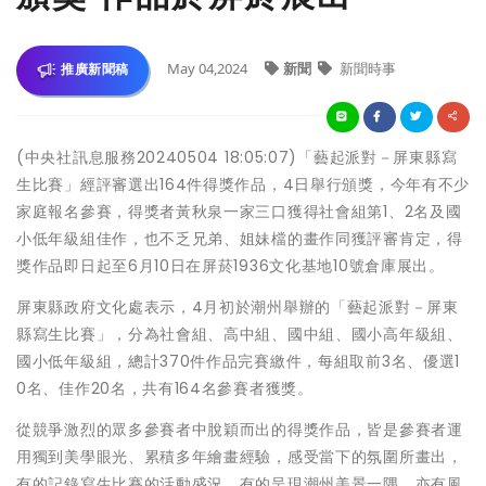
May 04,2024
新聞
新聞時事
推廣新聞稿
(中央社訊息服務20240504 18:05:07)「藝起派對－屏東縣寫
生比賽」經評審選出164件得獎作品，4日舉行頒獎，今年有不少
家庭報名參賽，得獎者黃秋泉一家三口獲得社會組第1、2名及國
小低年級組佳作，也不乏兄弟、姐妹檔的畫作同獲評審肯定，得
獎作品即日起至6月10日在屏菸1936文化基地10號倉庫展出。
屏東縣政府文化處表示，4月初於潮州舉辦的「藝起派對－屏東
縣寫生比賽」，分為社會組、高中組、國中組、國小高年級組、
國小低年級組，總計370件作品完賽繳件，每組取前3名、優選1
0名、佳作20名，共有164名參賽者獲獎。
從競爭激烈的眾多參賽者中脫穎而出的得獎作品，皆是參賽者運
用獨到美學眼光、累積多年繪畫經驗，感受當下的氛圍所畫出，
有的記錄寫生比賽的活動盛況、有的呈現潮州美景一隅，亦有風