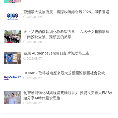
亞洲最大級物流展「國際物流綜合展2026」即將登場
2026/08/09
天上父親的愛延續化作希望力量！ 六名子女捐贈家扶
「南投映全號」延續善的循環
2026/08/08
鎧應 AudienceSense 臉部辨識功能上市
2026/08/07
HDBank 取得越南歷來最大規模國際銀團社會貸款
2026/08/07
創智動能強化AI與經營雙軸競爭力 投資長受臺大EMBA
邀分享AI時代投資思維
2026/08/07