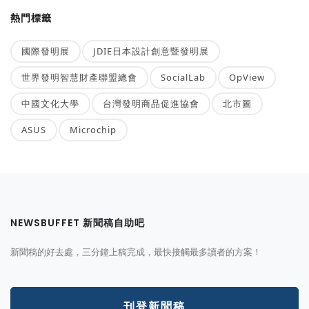
熱門標籤
國際發明展
JDIE日本設計創意暨發明展
世界發明智慧財產聯盟總會
SocialLab
OpView
中國文化大學
台灣發明商品促進協會
北市圖
ASUS
Microchip
NEWSBUFFET 新聞稿自助吧
新聞稿的好去處，三分鐘上稿完成，最快接觸最多讀者的方案！
刊登新聞稿