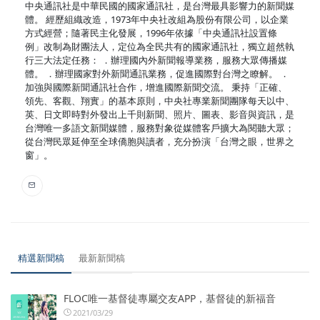
中央通訊社是中華民國的國家通訊社，是台灣最具影響力的新聞媒
體。 經歷組織改造，1973年中央社改組為股份有限公司，以企業
方式經營；隨著民主化發展，1996年依據「中央通訊社設置條
例」改制為財團法人，定位為全民共有的國家通訊社，獨立超然執
行三大法定任務： ．辦理國內外新聞報導業務，服務大眾傳播媒
體。 ．辦理國家對外新聞通訊業務，促進國際對台灣之瞭解。 ．
加強與國際新聞通訊社合作，增進國際新聞交流。 秉持「正確、
領先、客觀、翔實」的基本原則，中央社專業新聞團隊每天以中、
英、日文即時對外發出上千則新聞、照片、圖表、影音與資訊，是
台灣唯一多語文新聞媒體，服務對象從媒體客戶擴大為閱聽大眾；
從台灣民眾延伸至全球僑胞與讀者，充分扮演「台灣之眼，世界之
窗」。
精選新聞稿
最新新聞稿
FLOC唯一基督徒專屬交友APP，基督徒的新福音
2021/03/29