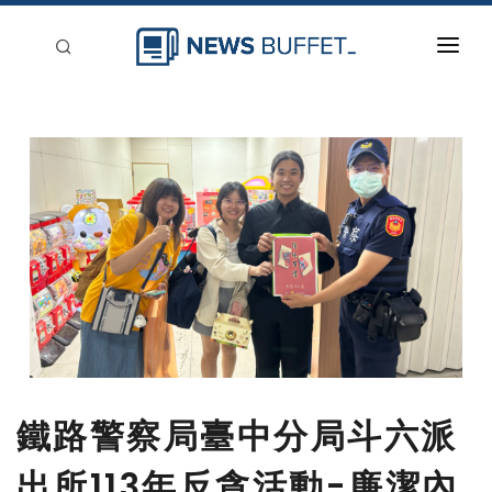
回到首頁
新聞稿分類
登入
刊登
鐵路警察局臺中分局斗六派
出所113年反貪活動-廉潔內