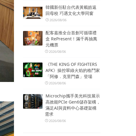
韓國新任駐台代表黃載皓返
回母校 巧遇文化大學同窗
2026/08/06
配客嘉推全台首創可循環禮
盒 RePresent！滿千再抽萬
元機票
2026/08/06
《THE KING OF FIGHTERS
AFK》操控翠綠火焰的格鬥家
「阿修．克里門森」登場
2026/08/06
Microchip攜手美光科技展示
高效能PCIe Gen6儲存架構，
滿足AI與資料中心基礎架構
需求
2026/08/06