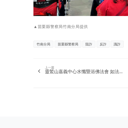
▲苗栗縣警察局竹南分局提供
竹南分局
苗栗縣警察局
阻詐
反詐
識詐
上一篇
靈鷲山嘉義中心水懺暨浴佛法會 如法...