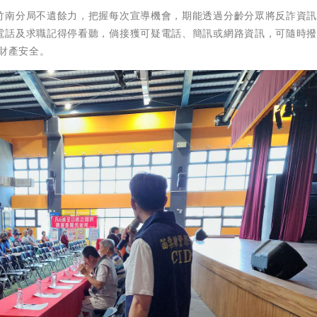
竹南分局不遺餘力，把握每次宣導機會，期能透過分齡分眾將反詐資
話及求職記得停看聽，倘接獲可疑電話、簡訊或網路資訊，可隨時撥打
身財產安全。