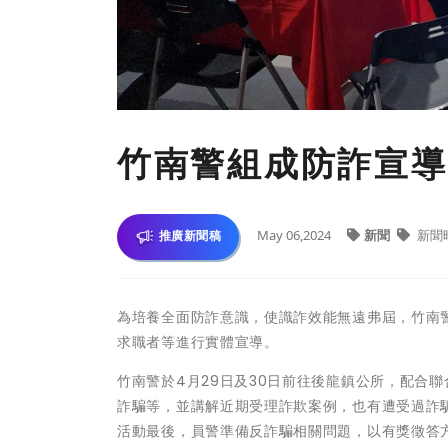
竹南警組成防詐宣導
May 06,2024
新聞
新聞
推廣新聞稿
為培養全面防詐意識，使識詐效能無遠弗屆，竹南
求職者等進行實體宣導。
竹南警於4月29日及30日前往後龍鎮公所，配合
詐騙等，並講解近期受理詐欺案例，也有遭受過詐
活動最後，員警準備反詐騙相關問題，以有獎徵答