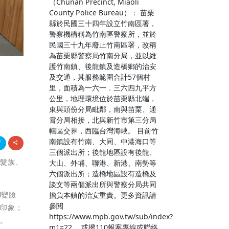
（Chunan Precinct, Miaoli
County Police Bureau）： 苗栗
縣於民國三十四年設立竹南區署，
警察機構稱為竹南區警察所，並於
民國三十九年廢止竹南區署，改稱
為苗栗縣警察局竹南分局，並以維
護竹南鎮、後龍鎮及造橋鄉的治安
及交通，其服務範圍合計57個村
里，面積為一六一．三六四九平方
公里，地理環境位於苗栗縣北端，
東與頭份分局毗鄰，南與苗栗、通
霄分局相接，北與新竹市第三分局
轄區交界，西臨台灣海峽。 目前竹
南鎮設有竹南、大同、中港海口等
三個派出所；後龍地區設有後龍、
銀髮族、
大山、外埔、聯港、新港、南勢等
六個派出所；造橋地區設有造橋及
談文等兩個派出所與警察分局共同
I變臉
擔負本鎮的治安重責。更多資訊請
參閱
的印象；
https://www.mpb.gov.tw/sub/index?
象。
m1=22 。或撥110報案專線或聯絡