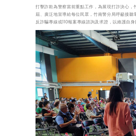
打擊詐欺為警察當前重點工作，為展現打詐決心，
屆、廣泛地宣導給每位民眾，竹南警分局呼籲接聽電
反詐騙專線或110報案專線諮詢及求證，以維護自