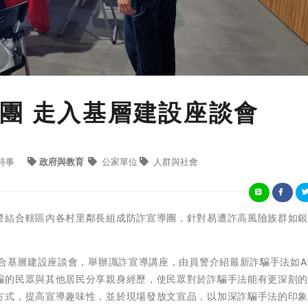
團 走入基層建設座談會
時事
政府與教育
公家單位
人群與社會
警結合轄區內各村里鄰長組成防詐宣導團，針對易遭詐高風險族群如
聯合基層建設座談會，舉辦識詐宣導講座，由員警介紹最新詐騙手法如A
騙的民眾與其他居民分享親身經歷，使民眾對於詐騙手法能有更深刻
方式，提高宣導趣味性，並於現場發放文宣品，以加深詐騙手法的印