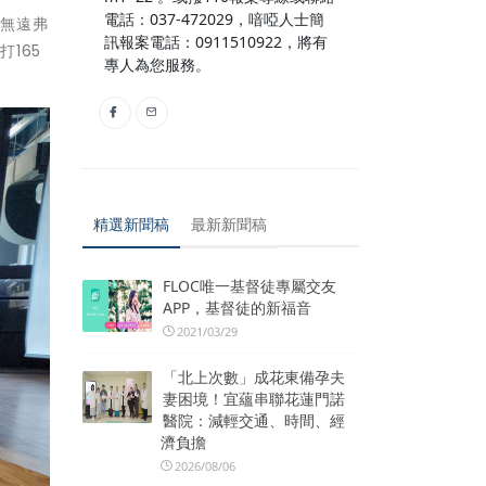
電話：037-472029，喑啞人士簡
訊無遠弗
訊報案電話：0911510922，將有
165
專人為您服務。
精選新聞稿
最新新聞稿
FLOC唯一基督徒專屬交友
APP，基督徒的新福音
2021/03/29
「北上次數」成花東備孕夫
妻困境！宜蘊串聯花蓮門諾
醫院：減輕交通、時間、經
濟負擔
2026/08/06