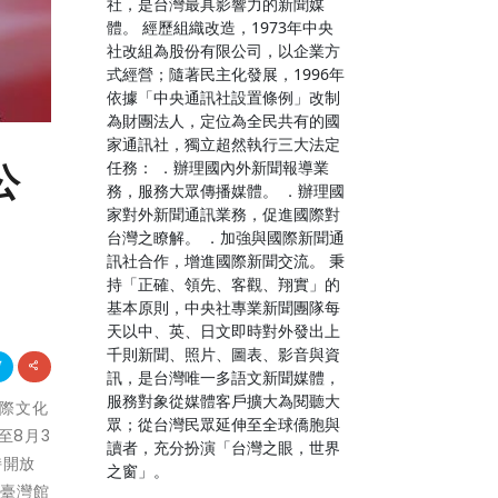
社，是台灣最具影響力的新聞媒
體。 經歷組織改造，1973年中央
社改組為股份有限公司，以企業方
式經營；隨著民主化發展，1996年
依據「中央通訊社設置條例」改制
為財團法人，定位為全民共有的國
家通訊社，獨立超然執行三大法定
任務： ．辦理國內外新聞報導業
公
務，服務大眾傳播媒體。 ．辦理國
家對外新聞通訊業務，促進國際對
台灣之瞭解。 ．加強與國際新聞通
訊社合作，增進國際新聞交流。 秉
持「正確、領先、客觀、翔實」的
基本原則，中央社專業新聞團隊每
天以中、英、日文即時對外發出上
千則新聞、照片、圖表、影音與資
訊，是台灣唯一多語文新聞媒體，
服務對象從媒體客戶擴大為閱聽大
國際文化
眾；從台灣民眾延伸至全球僑胞與
至8月3
讀者，充分扮演「台灣之眼，世界
持開放
之窗」。
於臺灣館