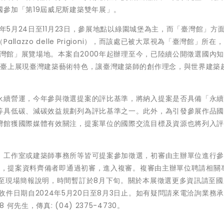
參加「第19屆威尼斯建築雙年展」。
）年5月24日至11月23日，參展地點以綠園城堡為主，而「臺灣館」方
azzo delle Prigioni），而該處已被大眾視為「臺灣館」所在
臺灣館」展覽場地。本案自2000年起辦理至今，已陸續公開徵選國內
舞臺上展現臺灣建築藝術特色，讓臺灣建築師的創作理念，與世界建築
永續營運，今年參與徵選提案的評比基準，將納入提案是否具備「永
等具低碳、減碳效益規劃列為評比基準之一。此外，為引發參展作品
灣館獲國際媒體有效關注，提案單位的國際交流目標及資源也將列入
、工作室或建築師事務所等皆可提案參加徵選，初審由主辦單位進行
上旬，提案資料齊備者即通過初審，進入複審。複審由主辦單位聘請相關
親至現場簡報說明，時間暫訂於8月下旬。關於本展徵選更多資訊請至國
收件日期自2024年5月20日至8月3日止。如有疑問請來電洽詢業務
8 何先生，傳真: (04) 2375-4730。