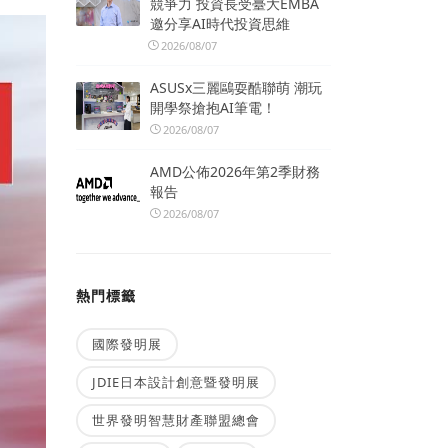
競爭力 投資長受臺大EMBA
邀分享AI時代投資思維
2026/08/07
ASUSx三麗鷗耍酷聯萌 潮玩
開學祭搶抱AI筆電！
2026/08/07
AMD公佈2026年第2季財務
報告
2026/08/07
熱門標籤
國際發明展
JDIE日本設計創意暨發明展
世界發明智慧財產聯盟總會