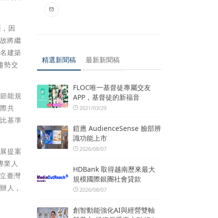
面，因
，故將繼
知名建築
精選新聞稿
最新新聞稿
趨勢交
FLOC唯一基督徒專屬交友
續節能規
APP，基督徒的新福音
國際共
2021/03/29
評比基準
鎧應 AudienceSense 臉部辨
識功能上市
2026/08/07
參展提案
專業人
HDBank 取得越南歷來最大
立臺灣
規模國際銀團社會貸款
承辦人，
2026/08/07
創智動能強化AI與經營雙軸