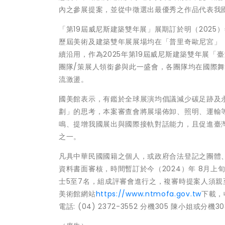
內之參展提案，並從中徵選出最優秀之作品代表我國
「第19屆威尼斯建築雙年展」展期訂於明（2025
歷屆美術及建築雙年展展場均在「普里奇歐尼宮」（Pall
續沿用，作為2025年第19屆威尼斯建築雙年展「
團隊/策展人領銜參與此一盛會，各團隊均在國際
流激盪。
國美館表示，有鑑於全球展演均倡議減少碳足跡及
劃」的思考，本案審查會將展場佈卸、照明、運輸
鳴、提增我國展出與國際接軌對話能力，且促進臺
之一。
凡具中華民國國籍之個人，或政府合法登記之團體
資料書面審核，時間暫訂於今（2024）年 8月
士5至7名，組成評審會進行之，複審時提案人須
美術館網站
https://www.ntmofa.gov.tw
下載，
電話: (04) 2372-3552 分機305 陳小姐或分機30