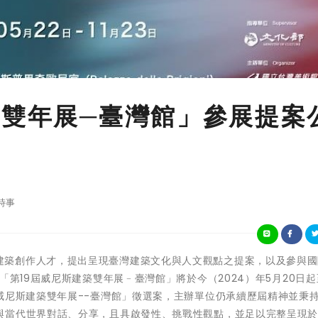
築雙年展─臺灣館」參展提案
時事
為鼓勵優秀建築創作人才，提出呈現臺灣建築文化與人文觀點之提案，以及參與
「第19屆威尼斯建築雙年展﹣臺灣館」將於今（2024）年5月20日起
威尼斯建築雙年展--臺灣館」徵選案，主辦單位仍承續歷屆精神並秉
與當代世界對話、分享，且具啟發性、挑戰性觀點，並足以完整呈現