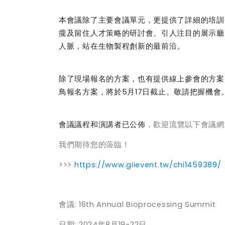
本會議除了主要會議單元，更提供了詳細的培訓
攏及留住人才策略的研討會、引人注目的展示廳
人脈，站在生物製程創新的最前沿。
除了現場報名的方案，也有提供線上參會的方案
鳥報名方案，將於
5
月
17
日截止。敬請把握機會
會議議程和演講者已公佈
，歡迎流覽以下會議網
我們期待您的蒞臨！
>>>
https://www.giievent.tw/chi1459389/
會議
: 16th Annual Bioprocessing Summit
日期
: 2024
年
8
月
19-22
日