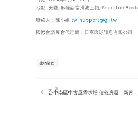
地點
:
美國
,
麻薩諸塞州波士頓
, Sheraton Bost
聯絡人：陳小姐
tw-support@gii.tw
國際會議展會代理商：日商環球訊息有限公司
生物製程
上一篇
台中南區中古屋需求增 信義房屋：新青...