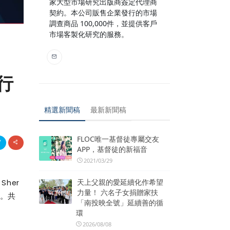
家大型市場研究出版商簽定代理商
契約。本公司販售企業發行的市場
調查商品 100,000件，並提供客戶
市場客製化研究的服務。
行
精選新聞稿
最新新聞稿
FLOC唯一基督徒專屬交友
APP，基督徒的新福音
2021/03/29
天上父親的愛延續化作希望
, Sher
力量！ 六名子女捐贈家扶
。共
「南投映全號」延續善的循
環
2026/08/08