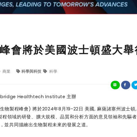
峰會將於美國波士頓盛大舉
商業
科學與科技
科學
ridge Healthtech Institute
主辦
生物製程峰會
)
將於
2024
年
8
月
19-22
日
美國
,
麻薩諸塞州波士頓
製程領域的研發、擴大規模、品質和分析方面的意見領袖和先驅者
，並共同描繪出生物製程未來的發展之道。