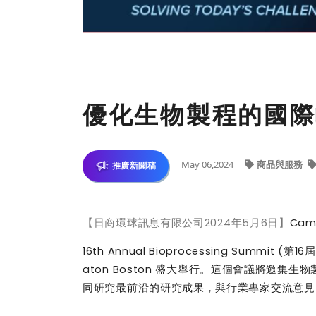
優化生物製程的國際
May 06,2024
商品與服務
推廣新聞稿
【日商環球訊息有限公司
2024
年
5
月
6
日】
Camb
16th Annual Bioprocessing Summit (
第
16
屆
aton Boston
盛大舉行。這個會議將邀集生物
同研究最前沿的研究成果，與行業專家交流意見