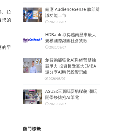
鎧應 AudienceSense 臉部辨
聘、拉
識功能上市
展您的
2026/08/07
HDBank 取得越南歷來最大
規模國際銀團社會貸款
惠的早
2026/08/07
創智動能強化AI與經營雙軸
競爭力 投資長受臺大EMBA
邀分享AI時代投資思維
2026/08/07
ASUSx三麗鷗耍酷聯萌 潮玩
開學祭搶抱AI筆電！
2026/08/07
熱門標籤