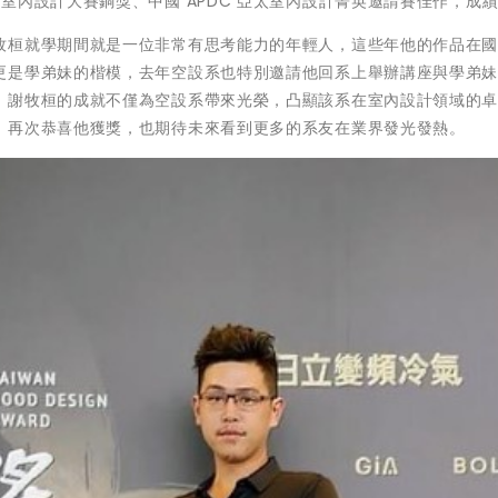
杜拜國際專業室內設計大賽銅獎、中國 APDC 亞太室內設計菁英邀請賽佳作，成
牧桓就學期間就是一位非常有思考能力的年輕人，這些年他的作品在
更是學弟妹的楷模，去年空設系也特別邀請他回系上舉辦講座與學弟
，謝牧桓的成就不僅為空設系帶來光榮，凸顯該系在室內設計領域的
，再次恭喜他獲獎，也期待未來看到更多的系友在業界發光發熱。