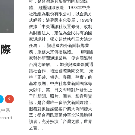
社，是台灣最具影響力的新聞媒
體。 經歷組織改造，1973年中央
社改組為股份有限公司，以企業方
式經營；隨著民主化發展，1996年
依據「中央通訊社設置條例」改制
為財團法人，定位為全民共有的國
家通訊社，獨立超然執行三大法定
國際
任務： ．辦理國內外新聞報導業
務，服務大眾傳播媒體。 ．辦理國
家對外新聞通訊業務，促進國際對
台灣之瞭解。 ．加強與國際新聞通
訊社合作，增進國際新聞交流。 秉
持「正確、領先、客觀、翔實」的
基本原則，中央社專業新聞團隊每
天以中、英、日文即時對外發出上
千則新聞、照片、圖表、影音與資
訊，是台灣唯一多語文新聞媒體，
服務對象從媒體客戶擴大為閱聽大
其中系
眾；從台灣民眾延伸至全球僑胞與
nati
讀者，充分扮演「台灣之眼，世界
之窗」。