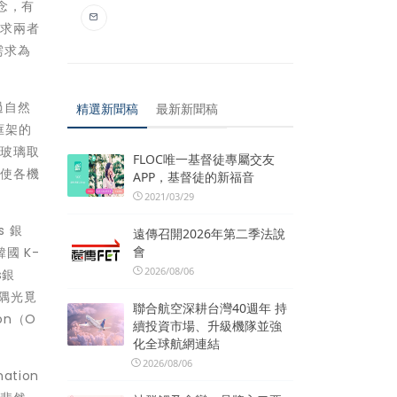
念，有
尋求兩者
需求為
。
過自然
精選新聞稿
最新新聞稿
框架的
以玻璃取
FLOC唯一基督徒專屬交友
並使各機
APP，基督徒的新福音
2021/03/29
s 銀
遠傳召開2026年第二季法說
會
國 K-
2026/08/06
s銀
「隅光覓
聯合航空深耕台灣40週年 持
don（O
續投資市場、升級機隊並強
化全球航網連結
2026/08/06
tion