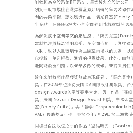
謝牧桓為空設系第11屆系友，畢業後創立設計公司
別於一般市場往往選擇覆蓋原始結構的室內裝修作
間的共榮平衡。該次獲獎作品「隅光覓室(Dainty
出發點，在僅僅6坪大小的空間裡創造極微型的居
為解決狹小空間帶來的壓迫感，「隅光覓室(Daint
建材挹注質樸溫潤的感受。在空間佈局上，則從建
限制，改以大量玻璃作為區隔室內場域的元素，以
代樓板，創造輕盈、通透的視覺效果。此外，由於
能間能緊密相扣，以偋棄多餘的裝修。並提供居住
近年來謝牧桓作品獲獎無數表現優異，「隅光覓室(Dainty S
獎，在2023年也獲得美國IDA國際設計獎銀獎、台灣華
design Awards入圍等賽事肯定。另一作品「暮嶼（Cre
獎、法國 Novum Design Award 銅獎、中國金堂
室(Dainty Suite)」與「暮嶼(Crepuscular Is
PAL）優勝獎及佳作，並於今年3月29日於上海接
同樣出自謝牧桓之手的作品「凝結時光 （Contrail T