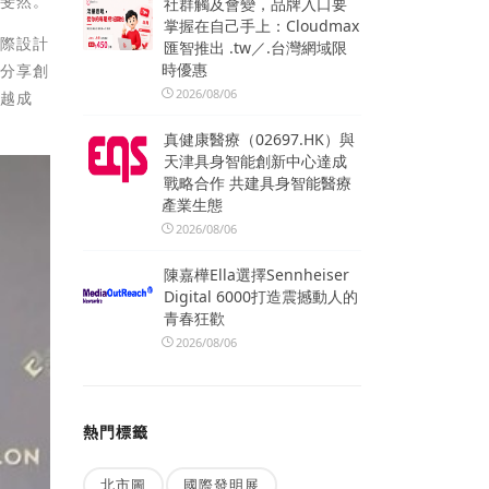
績斐然。
社群觸及會變，品牌入口要
掌握在自己手上：Cloudmax
國際設計
匯智推出 .tw／.台灣網域限
時優惠
妹分享創
2026/08/06
卓越成
真健康醫療（02697.HK）與
天津具身智能創新中心達成
戰略合作 共建具身智能醫療
產業生態
2026/08/06
陳嘉樺Ella選擇Sennheiser
Digital 6000打造震撼動人的
青春狂歡
2026/08/06
熱門標籤
北市圖
國際發明展