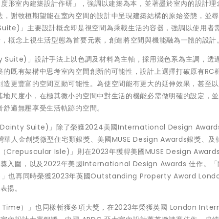
「度形室內建築設計作研」，強調以建築為本，並著墨於室內的設計理
法，謝牧桓期望能在室內空間的設計中呈現建築結構的原始姿態，並
 Suite)」主要設計概念即是視空間為乘載生活的容器，強調以使用者
所，概念上視生活型態為首要元素，創造將空間與機能融為一體的設計
y Suite)」設計手法上以色調及材料為主軸，採用淺色系為主調，透
築的既有架構中思考室內空間創新的可能性，設計上選擇打破原有RC
創造更豐富的空間互動可能性。為使空間能有更大的延伸效果，甚至
基地尺度小，在極其微小的空間中對生活的機能必需做明確的設定，
者舒適無壓享受生活軌跡的空間。
uite)」除了榮獲2024美國International Design Award
人金創獎微型住宅類銀獎、美國MUSE Design Awards銀獎、及韓
puscular Isle)」則在2023年獲得美國MUSE Design Award
獎入圍，以及2022年美國International Design Awards 佳作。
le)」也再同時榮獲2023年英國Outstanding Property Award Lon
受表揚。
ime）」也同樣斬獲多項大獎，在2023年榮獲英國 London Interna