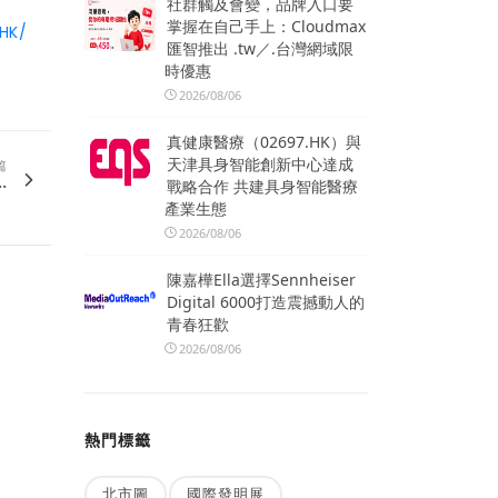
社群觸及會變，品牌入口要
掌握在自己手上：Cloudmax
HK/
匯智推出 .tw／.台灣網域限
時優惠
2026/08/06
真健康醫療（02697.HK）與
天津具身智能創新中心達成
篇
.
戰略合作 共建具身智能醫療
產業生態
2026/08/06
陳嘉樺Ella選擇Sennheiser
Digital 6000打造震撼動人的
青春狂歡
2026/08/06
熱門標籤
北市圖
國際發明展