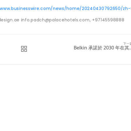
//www.businesswire.com/news/home/20240430792650/zh-
design.ae info.padch@palacehotels.com, +97145598888
下一
Belkin 承諾於 2030 年在其..