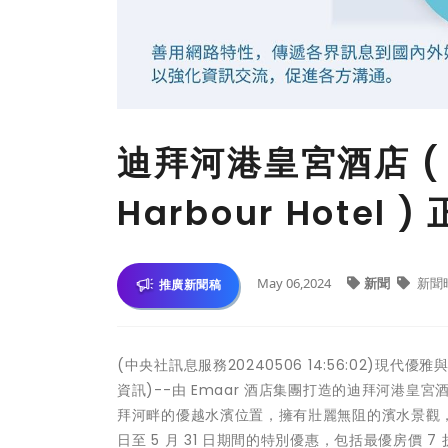
迪拜河港皇宮酒店 ( Pa
Harbour Hote
May 06,2024
新聞
新聞
推廣新聞稿
(中央社訊息服務20240506 14:56:02)
資訊)--由 Emaar 酒店集團打造的迪拜河港
拜河畔的優越水濱位置，擁有壯麗無阻的濱水景觀，為
日至 5 月 31 日期間的特別優惠，包括最優房價