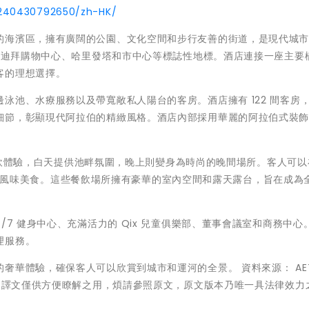
240430792650/zh-HK/
的海濱區，擁有廣闊的公園、文化空間和步行友善的街道，是現代城
靠近迪拜購物中心、哈里發塔和市中心等標誌性地標。酒店連接一座主要
客的理想選擇。
泳池、水療服務以及帶寬敞私人陽台的客房。酒店擁有 122 間客房
細節，彰顯現代阿拉伯的精緻風格。酒店內部採用華麗的阿拉伯式裝
的餐飲體驗，白天提供池畔氛圍，晚上則變身為時尚的晚間場所。客人可以在
和阿拉伯風味美食。這些餐飲場所擁有豪華的室內空間和露天露台，旨在成為
/7 健身中心、充滿活力的 Qix 兒童俱樂部、董事會議室和商務中心
理服務。
奢華體驗，確保客人可以欣賞到城市和運河的全景。 資料來源： AE
本。譯文僅供方便瞭解之用，煩請參照原文，原文版本乃唯一具法律效力