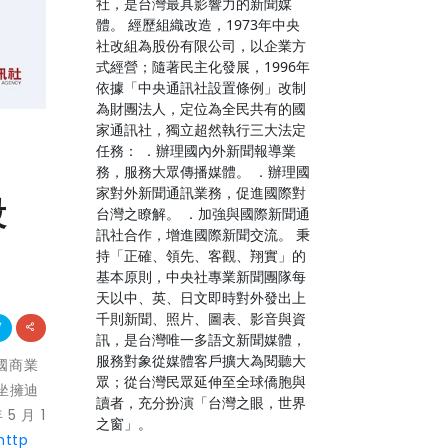
社，是台灣最具影響力的新聞媒
體。 經歷組織改造，1973年中央
社改組為股份有限公司，以企業方
式經營；隨著民主化發展，1996年
依據「中央通訊社設置條例」改制
為財團法人，定位為全民共有的國
家通訊社，獨立超然執行三大法定
任務： ．辦理國內外新聞報導業
務，服務大眾傳播媒體。 ．辦理國
家對外新聞通訊業務，促進國際對
段
台灣之瞭解。 ．加強與國際新聞通
訊社合作，增進國際新聞交流。 秉
持「正確、領先、客觀、翔實」的
基本原則，中央社專業新聞團隊每
天以中、英、日文即時對外發出上
千則新聞、照片、圖表、影音與資
訊，是台灣唯一多語文新聞媒體，
服務對象從媒體客戶擴大為閱聽大
美國商業
眾；從台灣民眾延伸至全球僑胞與
坐擁迪
讀者，充分扮演「台灣之眼，世界
 月 1
之窗」。
http