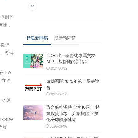
市規劃的
橋樑，
精選新聞稿
最新新聞稿
，提供
飾，將傳
FLOC唯一基督徒專屬交友
APP，基督徒的新福音
2021/03/29
 Ew
全年首
遠傳召開2026年第二季法說
會
2026/08/06
。水療
聯合航空深耕台灣40週年 持
續投資市場、升級機隊並強
TOSW
化全球航網連結
2026/08/06
之版