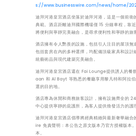
s://www.businesswire.com/news/home/20
迪拜河港皇宮酒店坐落於迪拜河港，這是一個前衛
典範。酒店距離迪拜國際機場僅 15 分鐘車程，
將便利與寧靜完美融合，是尋求便利性和寧靜的旅
酒店擁有令人艷羨的設施，包括引人注目的屋頂無邊
包括套房在內的多种選擇，均配備頂級家具和設計
統藝術品與現代建築完美融合。
迪拜河港皇宮酒店還在 Fai Lounge提供誘人
aan 和 Al Bayt 等熟悉的餐廳享用黎凡特
選的目的地。
酒店專為休閒和商務旅客設計，擁有設施齊全的 24
中心提供寧靜的庇護所，為客人提供煥發活力的護
迪拜河港皇宮酒店倡導將經典精緻與最新奢華融合的
ire 免責聲明：本公告之原文版本乃官方授權版
本。