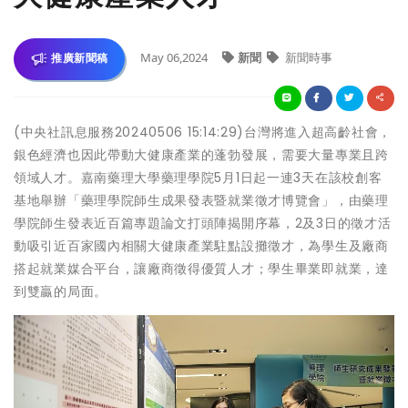
May 06,2024
新聞
新聞時事
推廣新聞稿
(中央社訊息服務20240506 15:14:29)台灣將進入超高齡社會，
銀色經濟也因此帶動大健康產業的蓬勃發展，需要大量專業且跨
領域人才。嘉南藥理大學藥理學院5月1日起一連3天在該校創客
基地舉辦「藥理學院師生成果發表暨就業徵才博覽會」，由藥理
學院師生發表近百篇專題論文打頭陣揭開序幕，2及3日的徵才活
動吸引近百家國內相關大健康產業駐點設攤徵才，為學生及廠商
搭起就業媒合平台，讓廠商徵得優質人才；學生畢業即就業，達
到雙贏的局面。