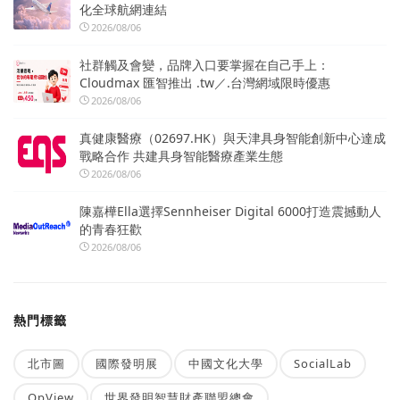
化全球航網連結
2026/08/06
社群觸及會變，品牌入口要掌握在自己手上：
Cloudmax 匯智推出 .tw／.台灣網域限時優惠
2026/08/06
真健康醫療（02697.HK）與天津具身智能創新中心達成
戰略合作 共建具身智能醫療產業生態
2026/08/06
陳嘉樺Ella選擇Sennheiser Digital 6000打造震撼動人
的青春狂歡
2026/08/06
熱門標籤
北市圖
國際發明展
中國文化大學
SocialLab
OpView
世界發明智慧財產聯盟總會