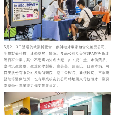
5月2、3日登場的就業博覽會，參與徵才廠家包含化粧品公司、
生技製藥科技、連鎖藥局、醫院、食品公司及美容SPA館等高達
近百家企業，其中不乏國內知名大廠，如：資生堂、永信藥品、
臺灣汎生製藥、生達化學製藥、康是美、屈臣氏、日藥本舖、可
口美股份有限公司及馬偕醫院、恩主公醫院、新樓醫院、三軍總
醫院等醫療院所，也有畢業校友的公司特地回來母校徵才，顯見
嘉藥學生專業能力備受業界肯定。