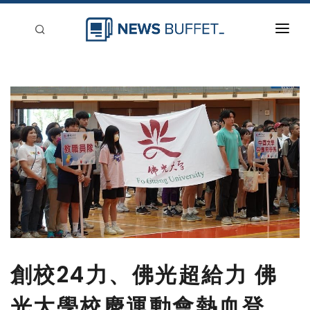
回到首頁
新聞稿分類
登入
刊登
創校24力、佛光超給力 佛
光大學校慶運動會熱血登