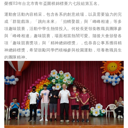
榮獲113年台北市青年盃圍棋錦標賽六七段組第五名。
運動會活動內容精采，包含各系的創意繞場，以及需要協力的完
成「群龍戲珠」「跳向未來」「抬轎娶親」與「峰峰相連」等多
項趣味競賽，活動中學生熱情投入。何校長更領銜教職員團隊參
與「峰峰相連」趣味競賽，場面相當熱鬧可愛。隨後大會頒發各
項「趣味競賽獎項」與「精神總錦標獎」，也恭喜公事系獲得精
神總錦標獎，希望鼓勵同學們積極參與校園運動，培養教職員生
的團隊精神。