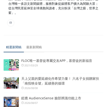
台灣唯一多語文新聞媒體，服務對象從媒體客戶擴大為閱聽大眾；
從台灣民眾延伸至全球僑胞與讀者，充分扮演「台灣之眼，世界之
窗」。
精選新聞稿
最新新聞稿
FLOC唯一基督徒專屬交友APP，基督徒的新福音
2021/03/29
天上父親的愛延續化作希望力量！ 六名子女捐贈家扶
「南投映全號」延續善的循環
2026/08/08
鎧應 AudienceSense 臉部辨識功能上市
2026/08/07