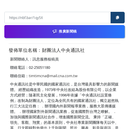
推廣新聞稿
發佈單位名稱：財團法人中央通訊社
新聞聯絡人：訊息服務核稿員
聯絡電話：02-25051180
聯絡信箱：
timtimcna@mail.cna.com.tw
中央通訊社是中華民國的國家通訊社，是台灣最具影響力的新聞媒
體。 經歷組織改造，1973年中央社改組為股份有限公司，以企業
方式經營；隨著民主化發展，1996年依據「中央通訊社設置條
例」改制為財團法人，定位為全民共有的國家通訊社，獨立超然執
行三大法定任務： ．辦理國內外新聞報導業務，服務大眾傳播媒
體。 ．辦理國家對外新聞通訊業務，促進國際對台灣之瞭解。 ．
加強與國際新聞通訊社合作，增進國際新聞交流。 秉持「正確、
領先、客觀、翔實」的基本原則，中央社專業新聞團隊每天以中、
英、日文即時對外發出上千則新聞、照片、圖表、影音與資訊，是