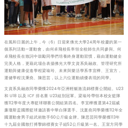
在風和日麗的上午，今（6）日迎來佛光大學24周年校慶的第一
個系列活動—運動會，由何卓飛校長率領全校師生共同參與。何
卓飛校長在致詞中鼓勵同學們培養終身運動習慣，藉由運動健全
完美人格，更藉此場合表揚佛光大學文資系吳融政、管理研究所
運動與健康促進學程梁瑜玲、未來與樂活學系李宜樺、王宣方，
運健學程沈秉堯、陳思芸，以上六位運動績優表現的同學。
文資系吳融政同學榮獲2024年亞洲輕艇激流錦標賽公開組。U23
和 U18 以及 ICF 排名賽 U23組別冠軍。梁瑜玲帶領本校女籃隊
獲112學年度大專籃球聯賽公開組第四名。李宜樺獲選第42屆威
廉瓊斯盃國際籃球邀請賽中華白隊選手。沈稟堯同學榮獲112年全
國運動會男子組武術散手60公斤級金牌。陳思芸同學榮獲113年
十九屆全國散打搏擊錦標賽女子組52公斤級第一名。王宣方同學