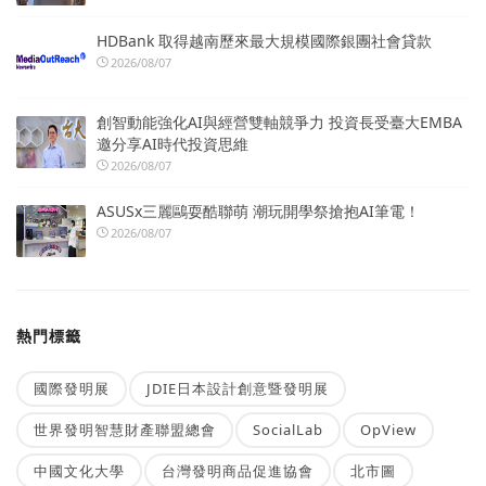
HDBank 取得越南歷來最大規模國際銀團社會貸款
2026/08/07
創智動能強化AI與經營雙軸競爭力 投資長受臺大EMBA
邀分享AI時代投資思維
2026/08/07
ASUSx三麗鷗耍酷聯萌 潮玩開學祭搶抱AI筆電！
2026/08/07
熱門標籤
國際發明展
JDIE日本設計創意暨發明展
世界發明智慧財產聯盟總會
SocialLab
OpView
中國文化大學
台灣發明商品促進協會
北市圖