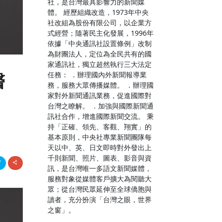
社，是台灣最具影響力的新聞媒
體。 經歷組織改造，1973年中央
社改組為股份有限公司，以企業方
式經營；隨著民主化發展，1996年
依據「中央通訊社設置條例」改制
為財團法人，定位為全民共有的國
家通訊社，獨立超然執行三大法定
醫
任務： ．辦理國內外新聞報導業
務，服務大眾傳播媒體。 ．辦理國
家對外新聞通訊業務，促進國際對
台灣之瞭解。 ．加強與國際新聞通
訊社合作，增進國際新聞交流。 秉
持「正確、領先、客觀、翔實」的
基本原則，中央社專業新聞團隊每
天以中、英、日文即時對外發出上
千則新聞、照片、圖表、影音與資
訊，是台灣唯一多語文新聞媒體，
服務對象從媒體客戶擴大為閱聽大
眾；從台灣民眾延伸至全球僑胞與
讀者，充分扮演「台灣之眼，世界
之窗」。