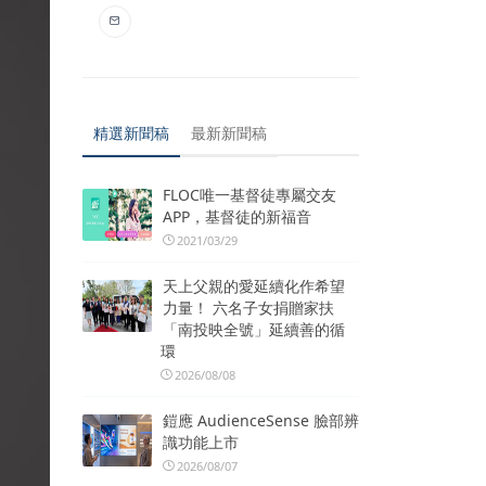
精選新聞稿
最新新聞稿
FLOC唯一基督徒專屬交友
APP，基督徒的新福音
2021/03/29
天上父親的愛延續化作希望
力量！ 六名子女捐贈家扶
「南投映全號」延續善的循
環
2026/08/08
鎧應 AudienceSense 臉部辨
識功能上市
2026/08/07