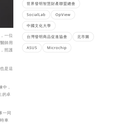
世界發明智慧財產聯盟總會
SocialLab
OpView
中國文化大學
信，一位
台灣發明商品促進協會
北市圖
潘醫師用
ASUS
Microchip
區，照護
，也是這
練中，
上的卓
隊一同
小時車