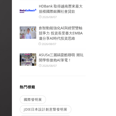
HDBank 取得越南歷來最大
規模國際銀團社會貸款
2026/08/07
創智動能強化AI與經營雙軸
競爭力 投資長受臺大EMBA
邀分享AI時代投資思維
2026/08/07
ASUSx三麗鷗耍酷聯萌 潮玩
開學祭搶抱AI筆電！
2026/08/07
熱門標籤
國際發明展
JDIE日本設計創意暨發明展