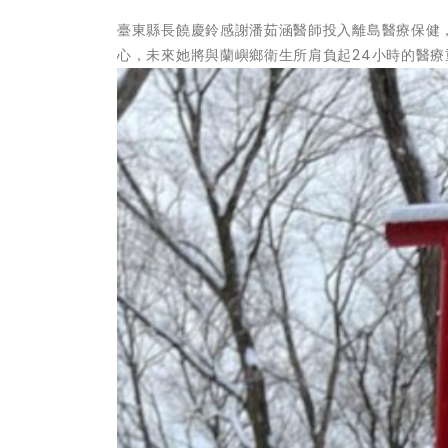
臺東縣長饒慶鈴感謝潘茹涵醫師投入離島醫療保健
心，未來她將與蘭嶼鄉衛生所肩負起24小時的醫