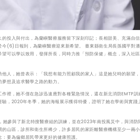
久的投入與付出，為蘭嶼醫療服務留下深刻印記；長相甜美、充滿自
今(6)日報到，為蘭嶼醫療迎來新希望。 臺東縣衛生局長孫國平對
希望可以學以致用，發揮所長，同時力推「預防保健」概念，深入社
助他人，她曾表示：「我想有能力照顧我的家人」這是她兒時的願望
的夢想及追求醫學之路的動力。
作裡，她不僅在急診迅速應對各種緊急情況，還在新北消防EMTP訓
驗，2020年冬季，她的海報展示獲得特優，證明了她在學術與實踐
年，她參與了新北特搜醫療組的訓練，並在2023年南投風災中，與消防
闊的山區，診所和衛生所稀少，許多居民的家距離醫療機構至少一兩
念：要為偏鄉居民帶來更好的健康照護。