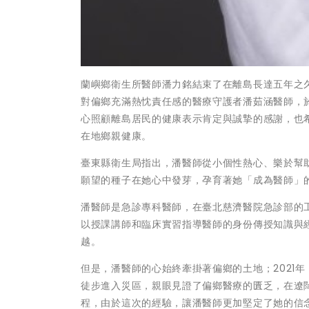
蘭嶼鄉衛生所醫師潘力銘結束了在離島長達五年之
對偏鄉充滿熱忱責任感的醫療守護者潘茹涵醫師，於
心照顧離島居民的健康表示肯定與誠摯的感謝，也
在地鄉親健康。
臺東縣衛生局指出，潘醫師從小個性熱心、樂於幫
願望的種子在她心中發芽，孕育著她「成為醫師」
潘醫師是急診專科醫師，在臺北慈濟醫院急診部的工
以授課講師和臨床實習指導醫師的身份傳授知識與經
越。
但是，潘醫師的心始終牽掛著偏鄉的土地；2021
徒步進入災區，親眼見證了偏鄉醫療的匱乏，在遼
程，由於這次的經驗，讓潘醫師更加堅定了她的信