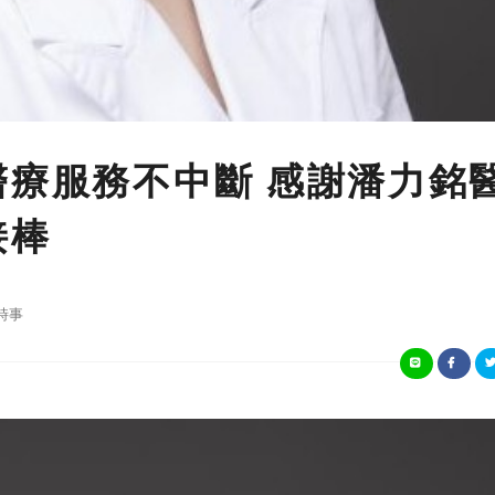
醫療服務不中斷 感謝潘力銘
接棒
時事