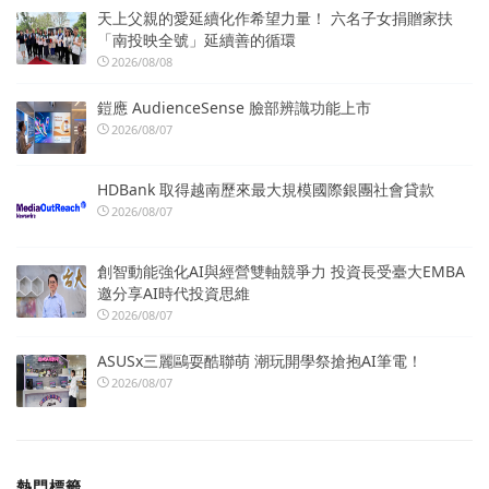
天上父親的愛延續化作希望力量！ 六名子女捐贈家扶
「南投映全號」延續善的循環
2026/08/08
鎧應 AudienceSense 臉部辨識功能上市
2026/08/07
HDBank 取得越南歷來最大規模國際銀團社會貸款
2026/08/07
創智動能強化AI與經營雙軸競爭力 投資長受臺大EMBA
邀分享AI時代投資思維
2026/08/07
ASUSx三麗鷗耍酷聯萌 潮玩開學祭搶抱AI筆電！
2026/08/07
熱門標籤