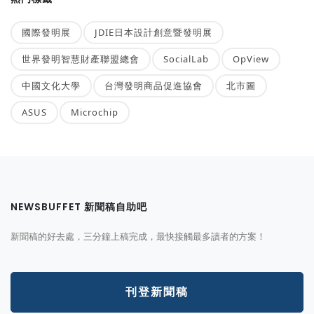
國際發明展
JDIE日本設計創意暨發明展
世界發明智慧財產聯盟總會
SocialLab
OpView
中國文化大學
台灣發明商品促進協會
北市圖
ASUS
Microchip
NEWSBUFFET 新聞稿自助吧
新聞稿的好去處，三分鐘上稿完成，最快接觸最多讀者的方案！
刊登新聞稿