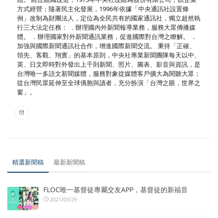
方式經營；隨著民主化發展，1996年依據「中央通訊社設置條
例」改制為財團法人，定位為全民共有的國家通訊社，獨立超然執
行三大法定任務： ．辦理國內外新聞報導業務，服務大眾傳播媒
體。 ．辦理國家對外新聞通訊業務，促進國際對台灣之瞭解。 ．
加強與國際新聞通訊社合作，增進國際新聞交流。 秉持「正確、
領先、客觀、翔實」的基本原則，中央社專業新聞團隊每天以中、
英、日文即時對外發出上千則新聞、照片、圖表、影音與資訊，是
台灣唯一多語文新聞媒體，服務對象從媒體客戶擴大為閱聽大眾；
從台灣民眾延伸至全球僑胞與讀者，充分扮演「台灣之眼，世界之
窗」。
精選新聞稿
最新新聞稿
FLOC唯一基督徒專屬交友APP，基督徒的新福音
2021/03/29