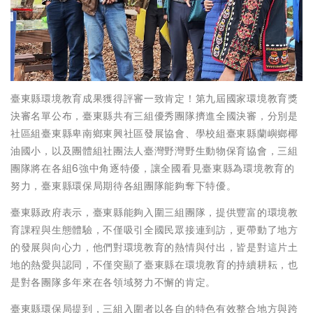
臺東縣環境教育成果獲得評審一致肯定！第九屆國家環境教育獎
決審名單公布，臺東縣共有三組優秀團隊擠進全國決審，分別是
社區組臺東縣卑南鄉東興社區發展協會、學校組臺東縣蘭嶼鄉椰
油國小，以及團體組社團法人臺灣野灣野生動物保育協會，三組
團隊將在各組6強中角逐特優，讓全國看見臺東縣為環境教育的
努力，臺東縣環保局期待各組團隊能夠奪下特優。
臺東縣政府表示，臺東縣能夠入圍三組團隊，提供豐富的環境教
育課程與生態體驗，不僅吸引全國民眾接連到訪，更帶動了地方
的發展與向心力，他們對環境教育的熱情與付出，皆是對這片土
地的熱愛與認同，不僅突顯了臺東縣在環境教育的持續耕耘，也
是對各團隊多年來在各領域努力不懈的肯定。
臺東縣環保局提到，三組入圍者以各自的特色有效整合地方與跨