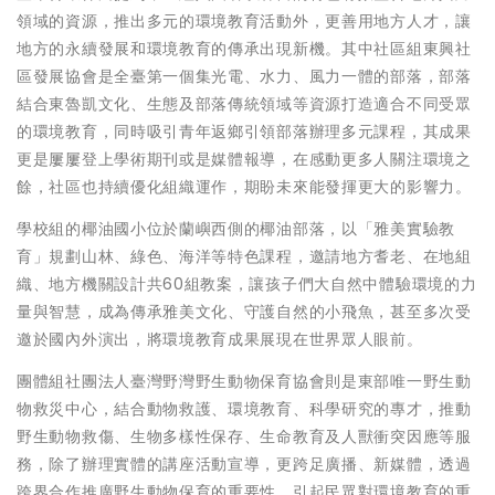
領域的資源，推出多元的環境教育活動外，更善用地方人才，讓
地方的永續發展和環境教育的傳承出現新機。其中社區組東興社
區發展協會是全臺第一個集光電、水力、風力一體的部落，部落
結合東魯凱文化、生態及部落傳統領域等資源打造適合不同受眾
的環境教育，同時吸引青年返鄉引領部落辦理多元課程，其成果
更是屢屢登上學術期刊或是媒體報導，在感動更多人關注環境之
餘，社區也持續優化組織運作，期盼未來能發揮更大的影響力。
學校組的椰油國小位於蘭嶼西側的椰油部落，以「雅美實驗教
育」規劃山林、綠色、海洋等特色課程，邀請地方耆老、在地組
織、地方機關設計共60組教案，讓孩子們大自然中體驗環境的力
量與智慧，成為傳承雅美文化、守護自然的小飛魚，甚至多次受
邀於國內外演出，將環境教育成果展現在世界眾人眼前。
團體組社團法人臺灣野灣野生動物保育協會則是東部唯一野生動
物救災中心，結合動物救護、環境教育、科學研究的專才，推動
野生動物救傷、生物多樣性保存、生命教育及人獸衝突因應等服
務，除了辦理實體的講座活動宣導，更跨足廣播、新媒體，透過
跨界合作推廣野生動物保育的重要性，引起民眾對環境教育的重