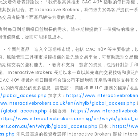
n Galik 就此次發佈發表評論說：「我們很高興推出 CAC 40® 指數的每日期
組合。在 Interactive Brokers，我們致力於為客戶提供一
為交易者提供全面產品解決方案的承諾。」
投資者對每日到期期權日益增長的需求。這些期權提供了一個獨特的機會
間價值降低，從而可能降低成本。
優勢包括： • 全面的產品：進入全球期權市場，包括 CAC 40® 等主要指數，
選項、風險管理工具和市場掃描儀的最先進交易平台，可幫助識別交易機會
期權交易的盈利能力。 • 教育和支持：豐富的資源，包括針對新手
nteractive Brokers 長期以來一直以其先進的交易技術和廣泛
AC 40® 指數的每日期權符合該公司不斷增強其產品供應並支持其
ers 提供的所有產品的更多信息，請造訪： 美國和 IB LLC 服務的國家/地
b/global_access.php
加拿大：
https://www.interactivebroker
www.interactivebrokers.co.uk/en/whyib/global_access.php
b/global_access.php
中國香港：
https://www.interactivebrok
https://www.interactivebrokers.com.sg/en/whyib/global_
okers.com.au/en/whyib/global_access.php
日本：
https://ww
ss.php
消息最靈通的投資者選擇 Interactive Brokers 關於 Interac