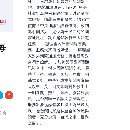
社，是台灣最具影響力的新聞媒
體。 經歷組織改造，1973年中央
社改組為股份有限公司，以企業方
式經營；隨著民主化發展，1996年
依據「中央通訊社設置條例」改制
為財團法人，定位為全民共有的國
家通訊社，獨立超然執行三大法定
的每
任務： ．辦理國內外新聞報導業
務，服務大眾傳播媒體。 ．辦理國
家對外新聞通訊業務，促進國際對
台灣之瞭解。 ．加強與國際新聞通
訊社合作，增進國際新聞交流。 秉
持「正確、領先、客觀、翔實」的
基本原則，中央社專業新聞團隊每
天以中、英、日文即時對外發出上
千則新聞、照片、圖表、影音與資
訊，是台灣唯一多語文新聞媒體，
服務對象從媒體客戶擴大為閱聽大
KR)，一
眾；從台灣民眾延伸至全球僑胞與
產品套
讀者，充分扮演「台灣之眼，世界
之窗」。