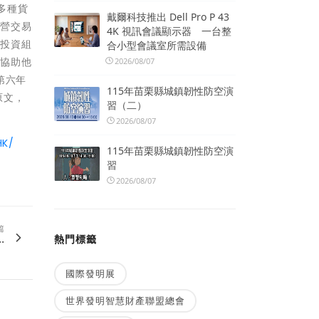
以多種貨
戴爾科技推出 Dell Pro P 43
自營交易
4K 視訊會議顯示器 一台整
的投資組
合小型會議室所需設備
，協助他
2026/08/07
續第六年
115年苗栗縣城鎮韌性防空演
原文，
習（二）
2026/08/07
HK/
115年苗栗縣城鎮韌性防空演
習
2026/08/07
篇
.
熱門標籤
國際發明展
世界發明智慧財產聯盟總會