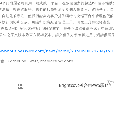
Brokers Group的附屬公司利用一站式統一平台，在多個國家的超過150個市場
交易執行與保管服務。我們的服務對象涵蓋個人投資人、避險基金、
和自動化的專注，使我們能夠為客戶提供獨特的尖端平台來管理他們
的執行價格和交易、風險和投資組合管理工具、研究工具和投資產品
ers在《巴倫週刊》於2023年6月9日發布的「最佳互聯網券商評比」中連
本公告之原文版本乃官方授權版本。譯文僅供方便瞭解之用，煩請參照
//www.businesswire.com/news/home/20240501829734/zh-
 媒體：Katherine Ewert, media@ibkr.com
下一
Brightcove整合由AWS驅動的..