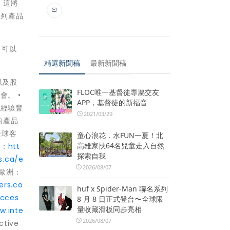
權，這將
系列產品
，可以
精選新聞稿
最新新聞稿
以及股
FLOC唯一基督徒專屬交友
。 •
APP，基督徒的新福音
和經驗豐
2021/03/29
的產品
全球客
童心浪花．水FUN一夏！北
高雄家扶64名兒童走入自然
區：
htt
探索自我
s.ca/e
2026/08/07
歐洲：
ers.co
huf x Spider-Man 聯名系列
acces
8 月 8 日正式登台〜全球限
量收藏滑板同步亮相
w.inte
2026/08/07
tive