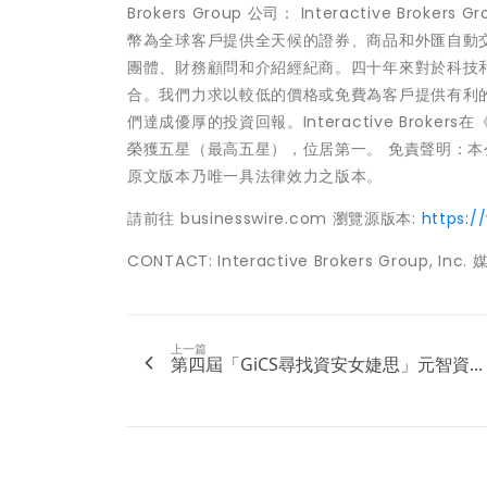
Brokers Group 公司： Interactive 
幣為全球客戶提供全天候的證券、商品和外匯自動
團體、財務顧問和介紹經紀商。四十年來對於科技
合。我們力求以較低的價格或免費為客戶提供有利
們達成優厚的投資回報。Interactive Brok
榮獲五星（最高五星），位居第一。 免責聲明：
原文版本乃唯一具法律效力之版本。
請前往 businesswire.com 瀏覽源版本:
https:
CONTACT: Interactive Brokers Group, Inc.
上一篇
第四屆「GiCS尋找資安女婕思」元智資...