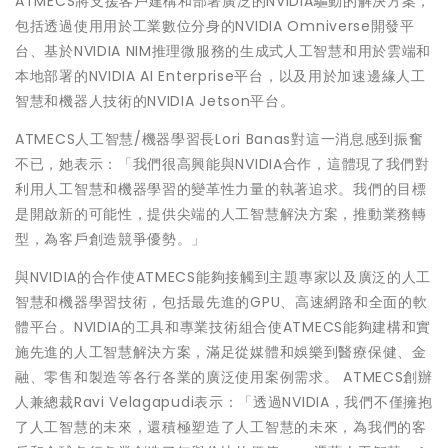
ATMECS將支援客戶建構和部署廣泛的NVIDIA驅動的解決方案，
包括透過使用用於工業數位分身的NVIDIA Omniverse開發平
台、基於NVIDIA NIM推理微服務的生成式人工智慧和用於雲端和
本地部署的NVIDIA AI Enterprise平台，以及用於加速邊緣人工
智慧和機器人技術的NVIDIA Jetson平台。
ATMECS人工智慧/機器學習長Lori Banas對這一消息感到振奮
不已，她表示：「我們很高興能與NVIDIA合作，這體現了我們對
利用人工智慧和機器學習的變革性力量的執著追求。我們的目標
是開啟新的可能性，提供尖端的人工智慧解決方案，推動業務轉
型，為客戶創造競爭優勢。」
與NVIDIA的合作使ATMECS能夠接觸到主題專家以及廣泛的人工
智慧和機器學習技術，包括最先進的GPU、高速網路和全面的軟
體平台。NVIDIA的工具和專業技術組合使ATMECS能夠建構和實
施先進的人工智慧解決方案，滿足從媒體和娛樂到醫療保健、金
融、零售和製造等各行各業的廣泛使用案例需求。 ATMECS創辦
人兼總裁Ravi Velagapudi表示：「透過NVIDIA，我們不僅擁抱
了人工智慧的未來，還積極塑造了人工智慧的未來，為我們的客