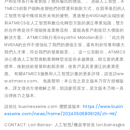
戶和全球各行各業創造了無與倫比的價值。」 憑藉人工智慧，A
TMECS的客戶能夠改變他們的營運和創新方式，在競爭激烈的人
工智慧市場中獲得前所未有的優勢。透過整合NVIDIA的尖端技術
和ATMECS在人工智慧和數位化轉型方面的廣泛專業知識，雙方
的合作將提供不僅能推進業務流程，還能為客戶創造巨大價值的
解決方案。 ATMECS執行長Gayathri Malolan表示：「此次與
NVIDIA的合作不僅強化了我們的價值主張，還有利於培養和擴大
我們人才庫，符合我們的發展願景。」 這一公告顯示，ATMECS
決心透過人工智慧推動業務轉型並提供卓越價值，樹立新的產業
標準，推動技術發展和創新浪潮，使客戶及其更廣泛的產業受
惠。 有關ATMECS服務和人工智慧計畫的更多詳情，請造訪ww
w.atmecs.com。 免責聲明：本公告之原文版本乃官方授權版
本。譯文僅供方便瞭解之用，煩請參照原文，原文版本乃唯一具
法律效力之版本。
請前往 businesswire.com 瀏覽源版本:
https://www.busin
esswire.com/news/home/20240506806126/zh-HK/
CONTACT: Lori Banas- 人工智慧/機器學習長 lori.banas@a