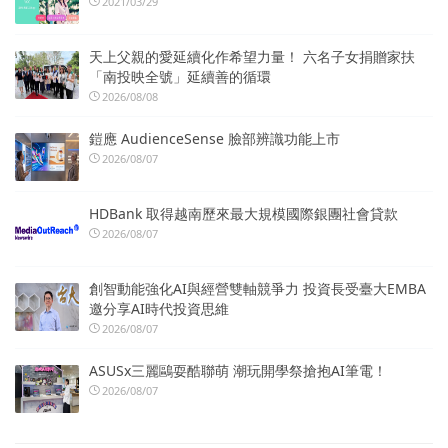
2021/03/29
天上父親的愛延續化作希望力量！ 六名子女捐贈家扶
「南投映全號」延續善的循環
2026/08/08
鎧應 AudienceSense 臉部辨識功能上市
2026/08/07
HDBank 取得越南歷來最大規模國際銀團社會貸款
2026/08/07
創智動能強化AI與經營雙軸競爭力 投資長受臺大EMBA
邀分享AI時代投資思維
2026/08/07
ASUSx三麗鷗耍酷聯萌 潮玩開學祭搶抱AI筆電！
2026/08/07