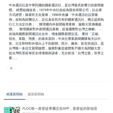
中央通訊社是中華民國的國家通訊社，是台灣最具影響力的新聞媒
體。 經歷組織改造，1973年中央社改組為股份有限公司，以企業
方式經營；隨著民主化發展，1996年依據「中央通訊社設置條
例」改制為財團法人，定位為全民共有的國家通訊社，獨立超然執
行三大法定任務： ．辦理國內外新聞報導業務，服務大眾傳播媒
體。 ．辦理國家對外新聞通訊業務，促進國際對台灣之瞭解。 ．
加強與國際新聞通訊社合作，增進國際新聞交流。 秉持「正確、
領先、客觀、翔實」的基本原則，中央社專業新聞團隊每天以中、
英、日文即時對外發出上千則新聞、照片、圖表、影音與資訊，是
台灣唯一多語文新聞媒體，服務對象從媒體客戶擴大為閱聽大眾；
從台灣民眾延伸至全球僑胞與讀者，充分扮演「台灣之眼，世界之
窗」。
精選新聞稿
最新新聞稿
FLOC唯一基督徒專屬交友APP，基督徒的新福音