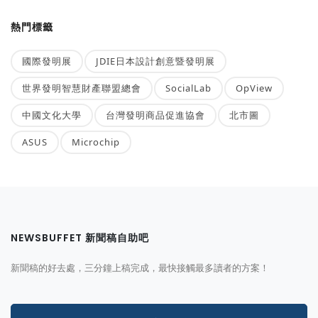
熱門標籤
國際發明展
JDIE日本設計創意暨發明展
世界發明智慧財產聯盟總會
SocialLab
OpView
中國文化大學
台灣發明商品促進協會
北市圖
ASUS
Microchip
NEWSBUFFET 新聞稿自助吧
新聞稿的好去處，三分鐘上稿完成，最快接觸最多讀者的方案！